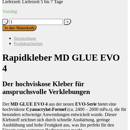
Lieferzeit:
Lieferzeit 5 bis 7 Tage
Vorrätig
Rapidkleber
MD
In den Warenkorb
GLUE
EVO
Beschreibung
4
Produktsicherheit
Menge
Rapidkleber MD GLUE EVO
4
Der hochviskose Kleber für
anspruchsvolle Verklebungen
Der
MD GLUE EVO 4
aus der neuen
EVO-Serie
bietet eine
hochviskose
Cyanacrylat-Formel
(ca. 2400 – 2600 mPa.s), die für
besonders schwierige Anwendungen entwickelt wurde. Dieser
Klebstoff zeichnet sich durch schnelle Aushärtung, geringe
Ausblühung und hohe Festigkeit aus, was ihn perfekt für den