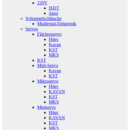
220V
ISDT
Junsi
Schrumpfschläuche
Muldental-Elektronik
Servos
Flächenservo
Hitec
Kavan
KST
MKS
KST
Midi-Servo
Kavan
KST
Mikroservo
Hitec
KAVAN
KST
MKS
Miniservo
Hitec
KAVAN
KST
MKS