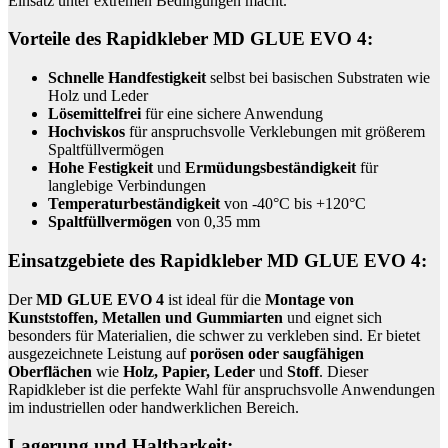
Einsatz unter extremen Bedingungen macht.
Vorteile des Rapidkleber MD GLUE EVO 4:
Schnelle Handfestigkeit
selbst bei basischen Substraten wie
Holz und Leder
Lösemittelfrei
für eine sichere Anwendung
Hochviskos
für anspruchsvolle Verklebungen mit größerem
Spaltfüllvermögen
Hohe Festigkeit
und
Ermüdungsbeständigkeit
für
langlebige Verbindungen
Temperaturbeständigkeit
von -40°C bis +120°C
Spaltfüllvermögen
von 0,35 mm
Einsatzgebiete des Rapidkleber MD GLUE EVO 4:
Der
MD GLUE EVO 4
ist ideal für die
Montage von
Kunststoffen, Metallen und Gummiarten
und eignet sich
besonders für Materialien, die schwer zu verkleben sind. Er bietet
ausgezeichnete Leistung auf
porösen oder saugfähigen
Oberflächen
wie
Holz, Papier, Leder
und
Stoff
. Dieser
Rapidkleber ist die perfekte Wahl für anspruchsvolle Anwendungen
im industriellen oder handwerklichen Bereich.
Lagerung und Haltbarkeit: