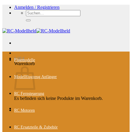
Zum
Anmelden / Registrieren
Inhalt
Suchen
springen
nach:
0,00
€
Flugmodelle
Warenkorb
Modellflugzeug Anfänger
RC Fernsteuerung
Es befinden sich keine Produkte im Warenkorb.
RC Motoren
RC Ersatzteile & Zubehör