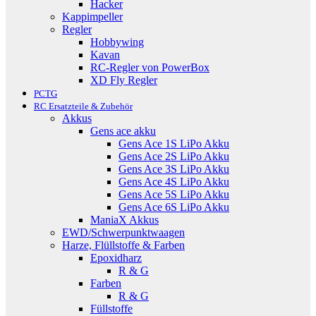
Hacker
Kappimpeller
Regler
Hobbywing
Kavan
RC-Regler von PowerBox
XD Fly Regler
PCTG
RC Ersatzteile & Zubehör
Akkus
Gens ace akku
Gens Ace 1S LiPo Akku
Gens Ace 2S LiPo Akku
Gens Ace 3S LiPo Akku
Gens Ace 4S LiPo Akku
Gens Ace 5S LiPo Akku
Gens Ace 6S LiPo Akku
ManiaX Akkus
EWD/Schwerpunktwaagen
Harze, Flüllstoffe & Farben
Epoxidharz
R & G
Farben
R & G
Füllstoffe