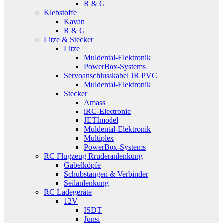
R & G
Klebstoffe
Kavan
R & G
Litze & Stecker
Litze
Muldental-Elektronik
PowerBox-Systems
Servoanschlusskabel JR PVC
Muldental-Elektronik
Stecker
Amass
iRC-Electronic
JETImodel
Muldental-Elektronik
Multiplex
PowerBox-Systems
RC Flugzeug Rruderanlenkung
Gabelköpfe
Schubstangen & Verbinder
Seilanlenkung
RC Ladegeräte
12V
ISDT
Junsi