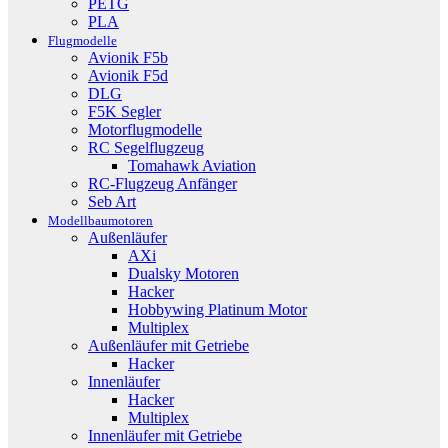
PETG
PLA
Flugmodelle
Avionik F5b
Avionik F5d
DLG
F5K Segler
Motorflugmodelle
RC Segelflugzeug
Tomahawk Aviation
RC-Flugzeug Anfänger
Seb Art
Modellbaumotoren
Außenläufer
AXi
Dualsky Motoren
Hacker
Hobbywing Platinum Motor
Multiplex
Außenläufer mit Getriebe
Hacker
Innenläufer
Hacker
Multiplex
Innenläufer mit Getriebe