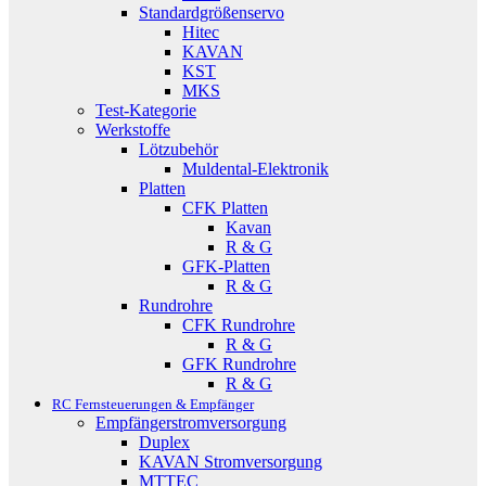
Standardgrößenservo
Hitec
KAVAN
KST
MKS
Test-Kategorie
Werkstoffe
Lötzubehör
Muldental-Elektronik
Platten
CFK Platten
Kavan
R & G
GFK-Platten
R & G
Rundrohre
CFK Rundrohre
R & G
GFK Rundrohre
R & G
RC Fernsteuerungen & Empfänger
Empfängerstromversorgung
Duplex
KAVAN Stromversorgung
MTTEC