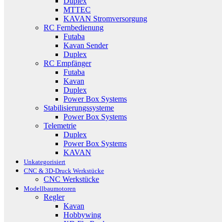
Duplex
MTTEC
KAVAN Stromversorgung
RC Fernbedienung
Futaba
Kavan Sender
Duplex
RC Empfänger
Futaba
Kavan
Duplex
Power Box Systems
Stabilisierungssysteme
Power Box Systems
Telemetrie
Duplex
Power Box Systems
KAVAN
Unkategorisiert
CNC & 3D-Druck Werkstücke
CNC Werkstücke
Modellbaumotoren
Regler
Kavan
Hobbywing