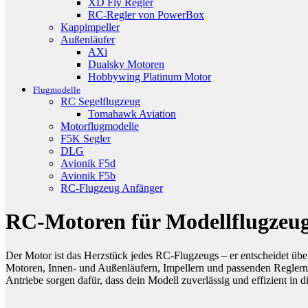
XD Fly Regler
RC-Regler von PowerBox
Kappimpeller
Außenläufer
AXi
Dualsky Motoren
Hobbywing Platinum Motor
Flugmodelle
RC Segelflugzeug
Tomahawk Aviation
Motorflugmodelle
F5K Segler
DLG
Avionik F5d
Avionik F5b
RC-Flugzeug Anfänger
RC-Motoren für Modellflugzeuge
Der Motor ist das Herzstück jedes RC-Flugzeugs – er entscheidet über
Motoren, Innen- und Außenläufern, Impellern und passenden Reglern (
Antriebe sorgen dafür, dass dein Modell zuverlässig und effizient in di