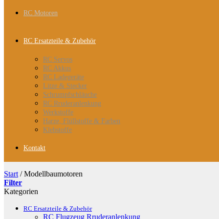
RC Motoren
RC Ersatzteile & Zubehör
RC Servos
RC Akkus
RC Ladegeräte
Litze & Stecker
Schrumpfschläuche
RC Rruderanlenkung
Werkstoffe
Harze, Flüllstoffe & Farben
Klebstoffe
Kontakt
Start
/
Modellbaumotoren
Filter
Kategorien
RC Ersatzteile & Zubehör
RC Flugzeug Rruderanlenkung