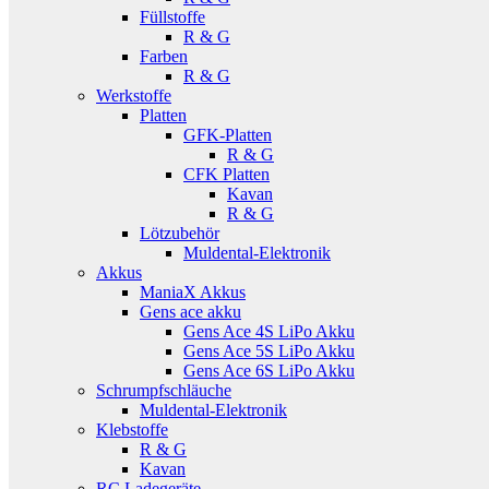
Füllstoffe
R & G
Farben
R & G
Werkstoffe
Platten
GFK-Platten
R & G
CFK Platten
Kavan
R & G
Lötzubehör
Muldental-Elektronik
Akkus
ManiaX Akkus
Gens ace akku
Gens Ace 4S LiPo Akku
Gens Ace 5S LiPo Akku
Gens Ace 6S LiPo Akku
Schrumpfschläuche
Muldental-Elektronik
Klebstoffe
R & G
Kavan
RC Ladegeräte