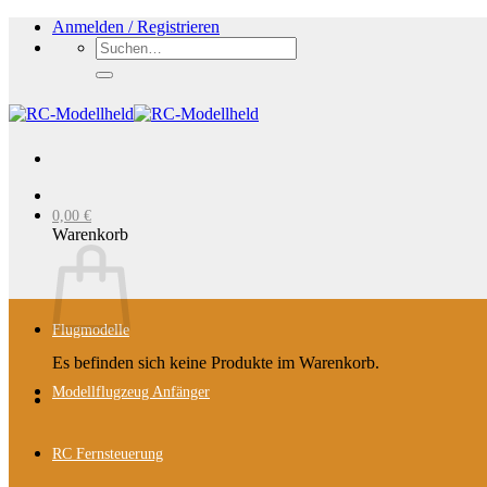
Zum
Anmelden / Registrieren
Inhalt
Suchen
springen
nach:
0,00
€
Warenkorb
Flugmodelle
Es befinden sich keine Produkte im Warenkorb.
Modellflugzeug Anfänger
RC Fernsteuerung