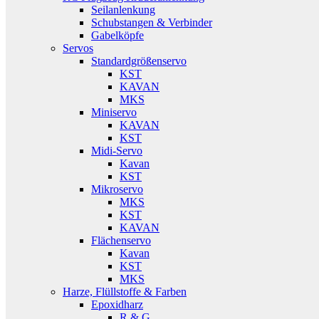
Seilanlenkung
Schubstangen & Verbinder
Gabelköpfe
Servos
Standardgrößenservo
KST
KAVAN
MKS
Miniservo
KAVAN
KST
Midi-Servo
Kavan
KST
Mikroservo
MKS
KST
KAVAN
Flächenservo
Kavan
KST
MKS
Harze, Flüllstoffe & Farben
Epoxidharz
R & G