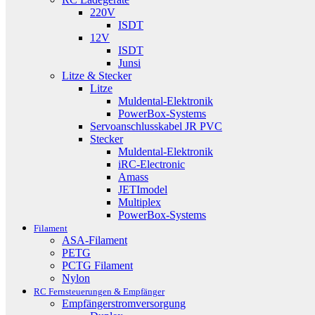
220V
ISDT
12V
ISDT
Junsi
Litze & Stecker
Litze
Muldental-Elektronik
PowerBox-Systems
Servoanschlusskabel JR PVC
Stecker
Muldental-Elektronik
iRC-Electronic
Amass
JETImodel
Multiplex
PowerBox-Systems
Filament
ASA-Filament
PETG
PCTG Filament
Nylon
RC Fernsteuerungen & Empfänger
Empfängerstromversorgung