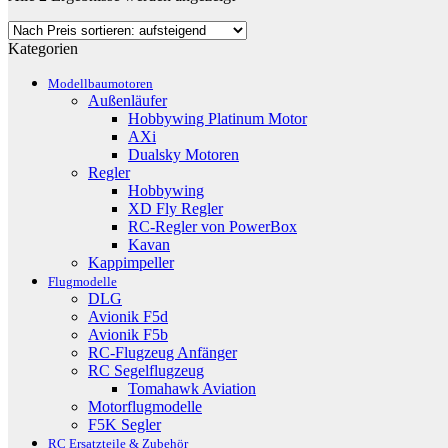
Preis
sortiert:
Kategorien
aufsteigend
Modellbaumotoren
Außenläufer
Hobbywing Platinum Motor
AXi
Dualsky Motoren
Regler
Hobbywing
XD Fly Regler
RC-Regler von PowerBox
Kavan
Kappimpeller
Flugmodelle
DLG
Avionik F5d
Avionik F5b
RC-Flugzeug Anfänger
RC Segelflugzeug
Tomahawk Aviation
Motorflugmodelle
F5K Segler
RC Ersatzteile & Zubehör