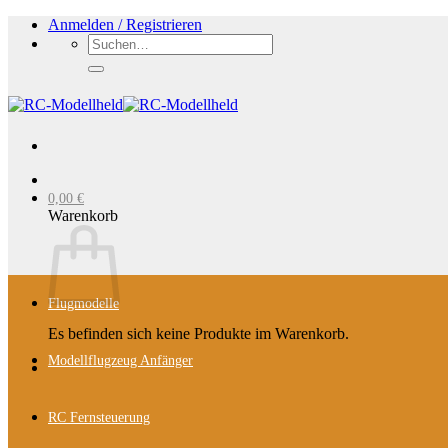
Zum
Anmelden / Registrieren
Inhalt
Suchen
springen
nach:
0,00
€
Warenkorb
Flugmodelle
Es befinden sich keine Produkte im Warenkorb.
Modellflugzeug Anfänger
RC Fernsteuerung