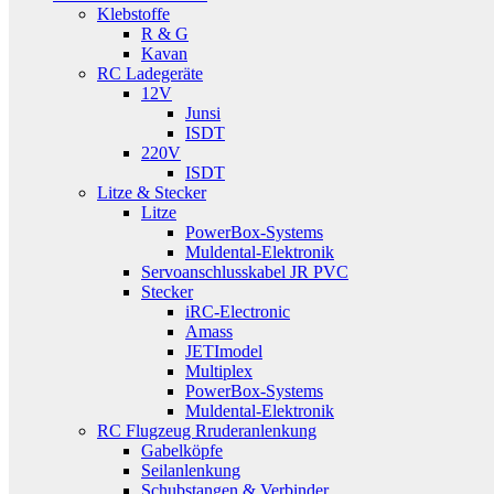
Klebstoffe
R & G
Kavan
RC Ladegeräte
12V
Junsi
ISDT
220V
ISDT
Litze & Stecker
Litze
PowerBox-Systems
Muldental-Elektronik
Servoanschlusskabel JR PVC
Stecker
iRC-Electronic
Amass
JETImodel
Multiplex
PowerBox-Systems
Muldental-Elektronik
RC Flugzeug Rruderanlenkung
Gabelköpfe
Seilanlenkung
Schubstangen & Verbinder