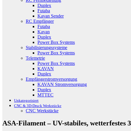
RC Fernbedienung
Duplex
Futaba
Kavan Sender
RC Empfänger
Futaba
Kavan
Duplex
Power Box Systems
Stabilisierungssysteme
Power Box Systems
Telemetrie
Power Box Systems
KAVAN
Duplex
Empfängerstromversorgung
KAVAN Stromversorgung
Duplex
MTTEC
Unkategorisiert
CNC & 3D-Druck Werkstücke
CNC Werkstücke
ASA-Filament – UV-stabiles, wetterfestes