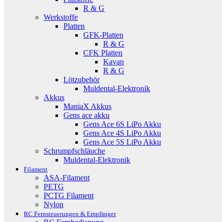
R & G
Werkstoffe
Platten
GFK-Platten
R & G
CFK Platten
Kavan
R & G
Lötzubehör
Muldental-Elektronik
Akkus
ManiaX Akkus
Gens ace akku
Gens Ace 6S LiPo Akku
Gens Ace 4S LiPo Akku
Gens Ace 5S LiPo Akku
Schrumpfschläuche
Muldental-Elektronik
Filament
ASA-Filament
PETG
PCTG Filament
Nylon
RC Fernsteuerungen & Empfänger