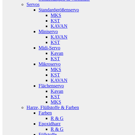
Servos
Standardgrößenservo
MKS
KST
KAVAN
Miniservo
KAVAN
KST
Midi-Servo
Kavan
KST
Mikroservo
MKS
KST
KAVAN
Flächenservo
Kavan
KST
MKS
Harze, Flüllstoffe & Farben
Farben
R & G
Epoxidharz
R & G
Füllstoffe