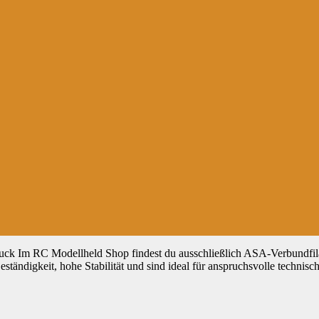
k Im RC Modellheld Shop findest du ausschließlich ASA-Verbundf
tändigkeit, hohe Stabilität und sind ideal für anspruchsvolle technis