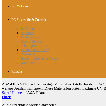
RC Motoren
RC Ersatzteile & Zubehör
RC Servos
RC Akkus
RC Ladegeräte
Litze & Stecker
Schrumpfschläuche
RC Rruderanlenkung
Werkstoffe
Harze, Flüllstoffe & Farben
Klebstoffe
Kontakt
ASA-FILAMENT – Hochwertige Verbundwerkstoffe für den 3D-Druc
weitere Spezialmischungen. Diese Materialien bieten maximale UV-Bes
Start
/
Filament
/
ASA-Filament
Filter
Nach
Alle 2 Ergebnisse werden angezeigt