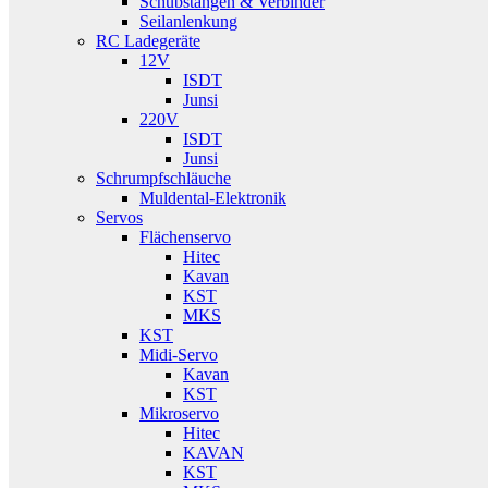
Schubstangen & Verbinder
Seilanlenkung
RC Ladegeräte
12V
ISDT
Junsi
220V
ISDT
Junsi
Schrumpfschläuche
Muldental-Elektronik
Servos
Flächenservo
Hitec
Kavan
KST
MKS
KST
Midi-Servo
Kavan
KST
Mikroservo
Hitec
KAVAN
KST