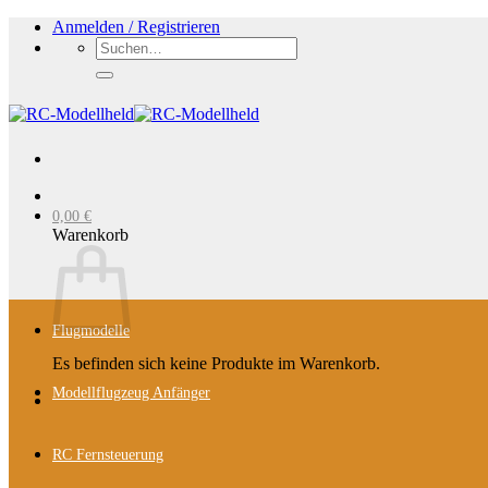
Zum
Anmelden / Registrieren
Inhalt
Suchen
springen
nach:
0,00
€
Warenkorb
Flugmodelle
Es befinden sich keine Produkte im Warenkorb.
Modellflugzeug Anfänger
RC Fernsteuerung