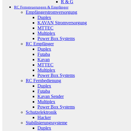
R & G
RC Fernsteuerungen & Empfänger
Empfängerstromversorgung
Duplex
KAVAN Stromversorgung
MTTEC
Multiplex
Power Box Systems
RC Empfänger
Duplex
Futaba
Kavan
MTTEC
Multiplex
Power Box Systems
RC Fernbedienung
Duplex
Futaba
Kavan Sender
Multiplex
Power Box Systems
Schutzelektronik
Hacker
Stabilisierungssysteme
Duplex