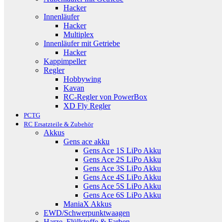
Hacker
Innenläufer
Hacker
Multiplex
Innenläufer mit Getriebe
Hacker
Kappimpeller
Regler
Hobbywing
Kavan
RC-Regler von PowerBox
XD Fly Regler
PCTG
RC Ersatzteile & Zubehör
Akkus
Gens ace akku
Gens Ace 1S LiPo Akku
Gens Ace 2S LiPo Akku
Gens Ace 3S LiPo Akku
Gens Ace 4S LiPo Akku
Gens Ace 5S LiPo Akku
Gens Ace 6S LiPo Akku
ManiaX Akkus
EWD/Schwerpunktwaagen
Harze, Flüllstoffe & Farben