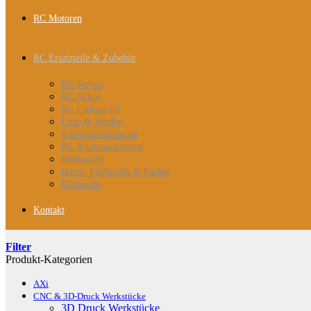
RC Motoren
RC Ersatzteile & Zubehör
RC Servos
RC Akkus
RC Ladegeräte
Litze & Stecker
Schrumpfschläuche
RC Rruderanlenkung
Werkstoffe
Harze, Flüllstoffe & Farben
Klebstoffe
Kontakt
Filter
Produkt-Kategorien
AXi
CNC & 3D-Druck Werkstücke
3D Druck Werkstücke