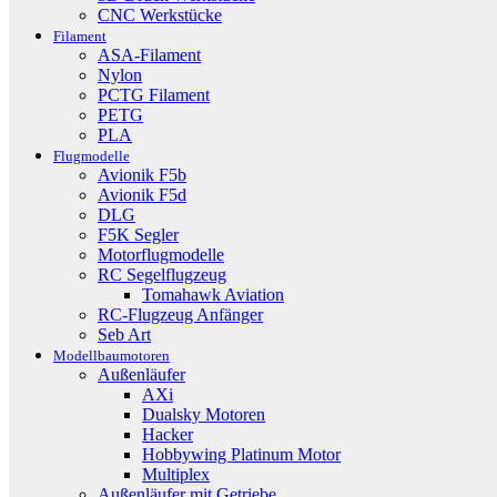
CNC Werkstücke
Filament
ASA-Filament
Nylon
PCTG Filament
PETG
PLA
Flugmodelle
Avionik F5b
Avionik F5d
DLG
F5K Segler
Motorflugmodelle
RC Segelflugzeug
Tomahawk Aviation
RC-Flugzeug Anfänger
Seb Art
Modellbaumotoren
Außenläufer
AXi
Dualsky Motoren
Hacker
Hobbywing Platinum Motor
Multiplex
Außenläufer mit Getriebe