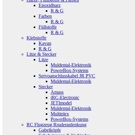
Epoxidharz
R & G
Farben
R & G
Füllstoffe
R & G
Klebstoffe
Kavan
R & G
Litze & Stecker
Litze
Muldental-Elektronik
PowerBox-Systems
Servoanschlusskabel JR PVC
Muldental-Elektronik
Stecker
Amass
iRC-Electronic
JETImodel
Muldental-Elektronik
Multiplex
PowerBox-Systems
RC Flugzeug Rruderanlenkung
Gabelköpfe