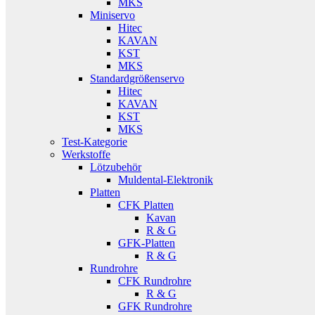
MKS
Miniservo
Hitec
KAVAN
KST
MKS
Standardgrößenservo
Hitec
KAVAN
KST
MKS
Test-Kategorie
Werkstoffe
Lötzubehör
Muldental-Elektronik
Platten
CFK Platten
Kavan
R & G
GFK-Platten
R & G
Rundrohre
CFK Rundrohre
R & G
GFK Rundrohre