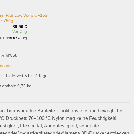
um PA6 Low Warp CF15S
z 750g
89,90
€
Vorrätig
eis:
119,87
€
/
kg
9 % MwSt.
ersand
eit:
Lieferzeit 5 bis 7 Tage
 enthält: 0,75
kg
ark beanspruchte Bauteile, Funktionsteile und bewegliche
C Druckbett: 70–100 °C Nylon mag keine Feuchtigkeit!
igkeit, Flexibilität, Abriebfestigkeit, sehr gute
kategorie/3d-drucker/kategorie-filament/ 3D-Drucker entdecken