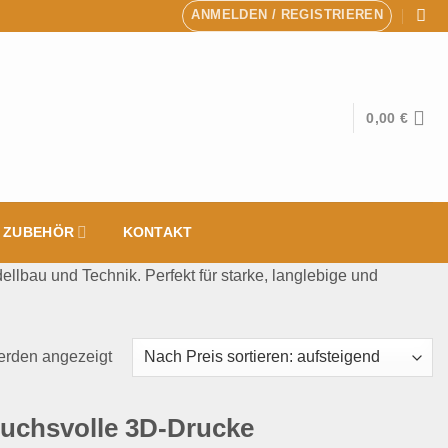
ANMELDEN / REGISTRIEREN
0,00
€
& ZUBEHÖR
KONTAKT
lbau und Technik. Perfekt für starke, langlebige und
Nach
erden angezeigt
Preis
sortiert:
pruchsvolle 3D-Drucke
aufsteigend