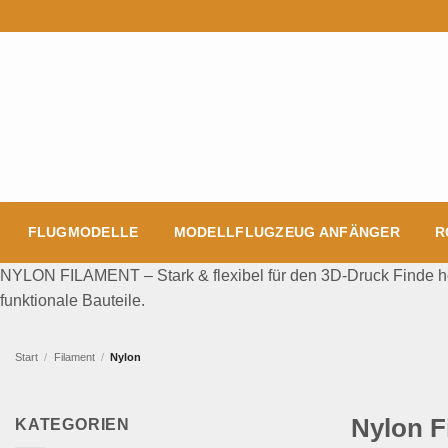
Zum
Inhalt
springen
FLUGMODELLE
MODELLFLUGZEUG ANFÄNGER
R
NYLON FILAMENT – Stark & flexibel für den 3D-Druck Finde hoc
funktionale Bauteile.
Start
/
Filament
/
Nylon
Nylon F
KATEGORIEN