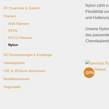
Nylon zählt 
RC Ersatzteile & Zubehör
Flexibilität 
Filament
und Halterung
ASA-Filament
Unsere Nylon-
PETG
das passende 
PCTG Filament
Chemikalienb
Nylon
RC Fernsteuerungen & Empfänger
Unkategorisiert
CNC & 3D-Druck Werkstücke
-10%
Modellbaumotoren
Flugmodelle