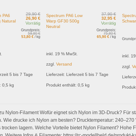
29,90
€
37,90
€
n PA6
Spectrum PA6 Low
Spectr
Ursprünglicher
Aktueller
Ursprünglicher
Aktueller
26,90
€
32,95
€
 Natural
Warp GF30 500g
Schwar
Preis
Preis
Preis
Preis
Vorrätig
Vorrätig
Neutral
war:
ist:
war:
ist:
Grundpreis:
Grundpreis:
29,90 €
26,90 €.
37,90 €
32,95 €.
59,80
€
75,80
€
53,80
€
/
kg
65,90
€
/
kg
Grundpr
t.
inkl. 19 % MwSt.
inkl. 1
zzgl.
Versand
zzgl.
V
rzeit 5 bis 7 Tage
Lieferzeit:
Lieferzeit 5 bis 7 Tage
Lieferz
: 0,5
kg
Produkt enthält: 0,5
kg
Produkt
u Nylon-Filament Wofür eignet sich Nylon im 3D-Druck? Für st
 Wie drucke ich Nylon am besten? Drucktemperatur: 240–270 °
 trocken lagern. Welche Vorteile bietet Nylon Filament? Hohe Fest
g. Weitere Infos & Filamente: https://rc-modellheld.de/produkt-