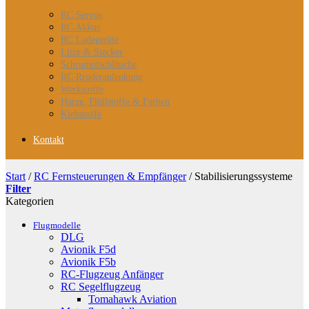
RC Servos
RC Akkus
RC Ladegeräte
Litze & Stecker
Schrumpfschläuche
RC Rruderanlenkung
Werkstoffe
Harze, Flüllstoffe & Farben
Klebstoffe
Kontakt
Start
/
RC Fernsteuerungen & Empfänger
/
Stabilisierungssysteme
Filter
Kategorien
Flugmodelle
DLG
Avionik F5d
Avionik F5b
RC-Flugzeug Anfänger
RC Segelflugzeug
Tomahawk Aviation