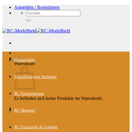
Zum
Anmelden / Registrieren
Inhalt
Suchen
springen
nach:
0,00
€
Flugmodelle
Warenkorb
Modellflugzeug Anfänger
RC Fernsteuerung
Es befinden sich keine Produkte im Warenkorb.
RC Motoren
RC Ersatzteile & Zubehör