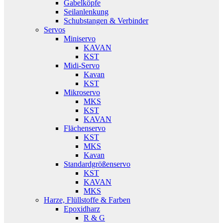
Gabelköpfe
Seilanlenkung
Schubstangen & Verbinder
Servos
Miniservo
KAVAN
KST
Midi-Servo
Kavan
KST
Mikroservo
MKS
KST
KAVAN
Flächenservo
KST
MKS
Kavan
Standardgrößenservo
KST
KAVAN
MKS
Harze, Flüllstoffe & Farben
Epoxidharz
R & G