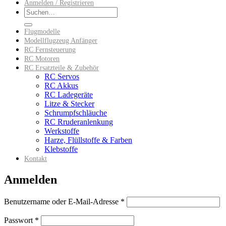
Anmelden / Registrieren
Suchen
nach:
Flugmodelle
Modellflugzeug Anfänger
RC Fernsteuerung
RC Motoren
RC Ersatzteile & Zubehör
RC Servos
RC Akkus
RC Ladegeräte
Litze & Stecker
Schrumpfschläuche
RC Rruderanlenkung
Werkstoffe
Harze, Flüllstoffe & Farben
Klebstoffe
Kontakt
Anmelden
Erforderlich
Benutzername oder E-Mail-Adresse
*
Erforderlich
Passwort
*