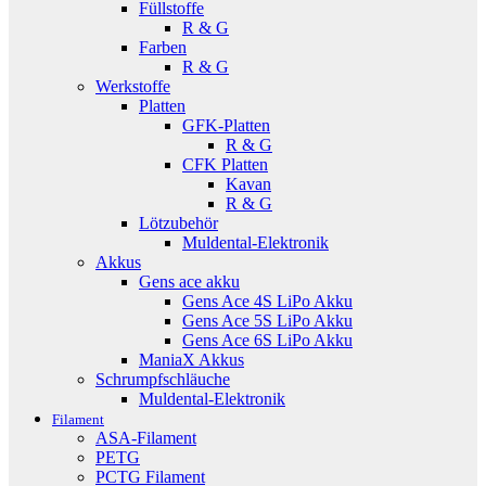
Füllstoffe
R & G
Farben
R & G
Werkstoffe
Platten
GFK-Platten
R & G
CFK Platten
Kavan
R & G
Lötzubehör
Muldental-Elektronik
Akkus
Gens ace akku
Gens Ace 4S LiPo Akku
Gens Ace 5S LiPo Akku
Gens Ace 6S LiPo Akku
ManiaX Akkus
Schrumpfschläuche
Muldental-Elektronik
Filament
ASA-Filament
PETG
PCTG Filament