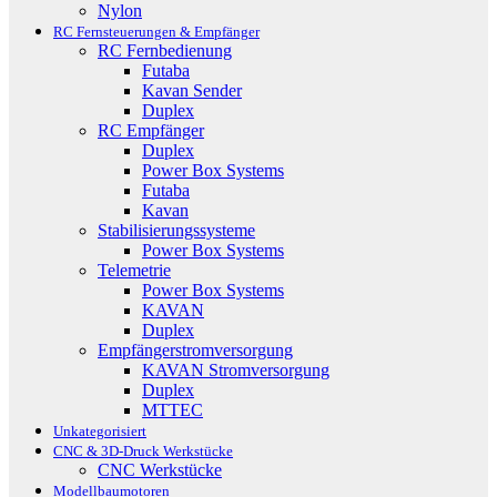
Nylon
RC Fernsteuerungen & Empfänger
RC Fernbedienung
Futaba
Kavan Sender
Duplex
RC Empfänger
Duplex
Power Box Systems
Futaba
Kavan
Stabilisierungssysteme
Power Box Systems
Telemetrie
Power Box Systems
KAVAN
Duplex
Empfängerstromversorgung
KAVAN Stromversorgung
Duplex
MTTEC
Unkategorisiert
CNC & 3D-Druck Werkstücke
CNC Werkstücke
Modellbaumotoren