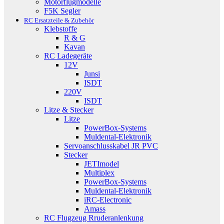
Motorflugmodelle
F5K Segler
RC Ersatzteile & Zubehör
Klebstoffe
R & G
Kavan
RC Ladegeräte
12V
Junsi
ISDT
220V
ISDT
Litze & Stecker
Litze
PowerBox-Systems
Muldental-Elektronik
Servoanschlusskabel JR PVC
Stecker
JETImodel
Multiplex
PowerBox-Systems
Muldental-Elektronik
iRC-Electronic
Amass
RC Flugzeug Rruderanlenkung