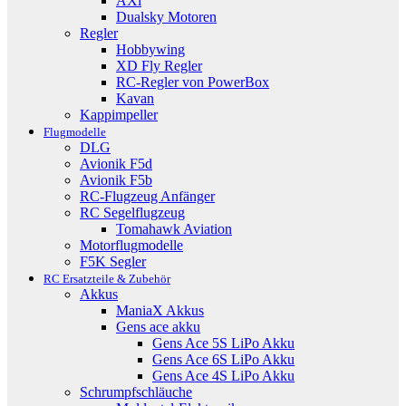
AXi
Dualsky Motoren
Regler
Hobbywing
XD Fly Regler
RC-Regler von PowerBox
Kavan
Kappimpeller
Flugmodelle
DLG
Avionik F5d
Avionik F5b
RC-Flugzeug Anfänger
RC Segelflugzeug
Tomahawk Aviation
Motorflugmodelle
F5K Segler
RC Ersatzteile & Zubehör
Akkus
ManiaX Akkus
Gens ace akku
Gens Ace 5S LiPo Akku
Gens Ace 6S LiPo Akku
Gens Ace 4S LiPo Akku
Schrumpfschläuche