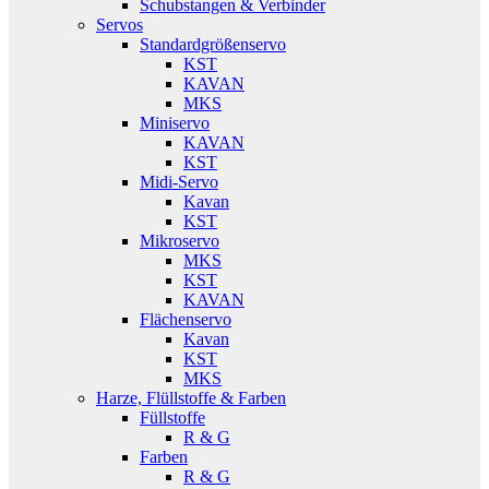
Schubstangen & Verbinder
Servos
Standardgrößenservo
KST
KAVAN
MKS
Miniservo
KAVAN
KST
Midi-Servo
Kavan
KST
Mikroservo
MKS
KST
KAVAN
Flächenservo
Kavan
KST
MKS
Harze, Flüllstoffe & Farben
Füllstoffe
R & G
Farben
R & G