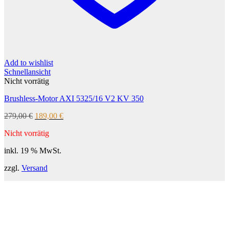
Add to wishlist
Schnellansicht
Nicht vorrätig
Brushless-Motor AXI 5325/16 V2 KV 350
Ursprünglicher
Aktueller
279,00
€
189,00
€
Preis
Preis
Nicht vorrätig
war:
ist:
279,00 €
189,00 €.
inkl. 19 % MwSt.
zzgl.
Versand