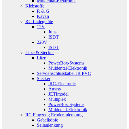
Muldental-Elektronik
Klebstoffe
R & G
Kavan
RC Ladegeräte
12V
Junsi
ISDT
220V
ISDT
Litze & Stecker
Litze
PowerBox-Systems
Muldental-Elektronik
Servoanschlusskabel JR PVC
Stecker
iRC-Electronic
Amass
JETImodel
Multiplex
PowerBox-Systems
Muldental-Elektronik
RC Flugzeug Rruderanlenkung
Gabelköpfe
Seilanlenkung