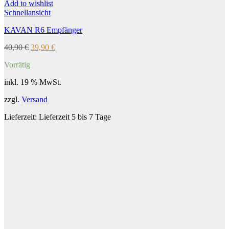
Add to wishlist
Schnellansicht
KAVAN R6 Empfänger
Ursprünglicher
Aktueller
40,90
€
39,90
€
Preis
Preis
Vorrätig
war:
ist:
40,90 €
39,90 €.
inkl. 19 % MwSt.
zzgl.
Versand
Lieferzeit:
Lieferzeit 5 bis 7 Tage