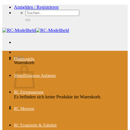
Zum
Anmelden / Registrieren
Inhalt
Suchen
springen
nach:
0,00
€
Flugmodelle
Warenkorb
Modellflugzeug Anfänger
RC Fernsteuerung
Es befinden sich keine Produkte im Warenkorb.
RC Motoren
RC Ersatzteile & Zubehör