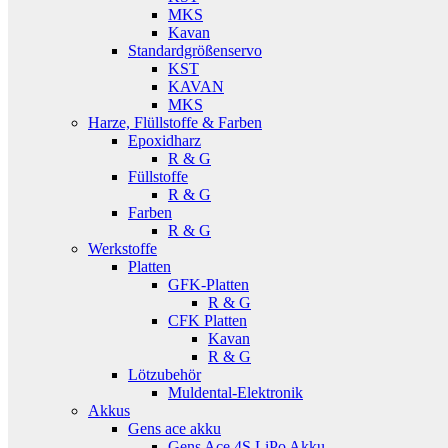
MKS
Kavan
Standardgrößenservo
KST
KAVAN
MKS
Harze, Flüllstoffe & Farben
Epoxidharz
R & G
Füllstoffe
R & G
Farben
R & G
Werkstoffe
Platten
GFK-Platten
R & G
CFK Platten
Kavan
R & G
Lötzubehör
Muldental-Elektronik
Akkus
Gens ace akku
Gens Ace 4S LiPo Akku