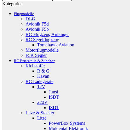
Kategorien
aufsteigend
Flugmodelle
DLG
Avionik F5d
Avionik F5b
RC-Flugzeug Anfänger
RC Segelflugzeug
Tomahawk Aviation
Motorflugmodelle
F5K Segler
RC Ersatzteile & Zubehör
Klebstoffe
R & G
Kavan
RC Ladegeräte
12V
Junsi
ISDT
220V
ISDT
Litze & Stecker
Litze
PowerBox-Systems
Muldental-Elektronik