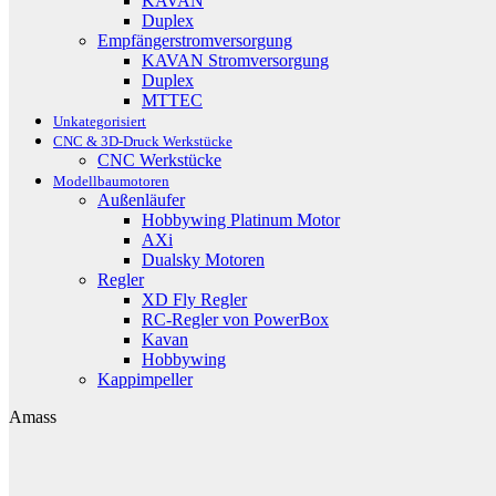
KAVAN
Duplex
Empfängerstromversorgung
KAVAN Stromversorgung
Duplex
MTTEC
Unkategorisiert
CNC & 3D-Druck Werkstücke
CNC Werkstücke
Modellbaumotoren
Außenläufer
Hobbywing Platinum Motor
AXi
Dualsky Motoren
Regler
XD Fly Regler
RC-Regler von PowerBox
Kavan
Hobbywing
Kappimpeller
Amass