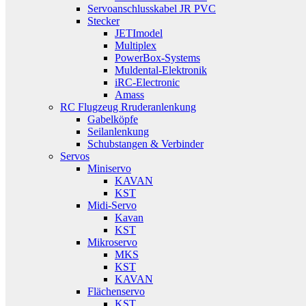
Servoanschlusskabel JR PVC
Stecker
JETImodel
Multiplex
PowerBox-Systems
Muldental-Elektronik
iRC-Electronic
Amass
RC Flugzeug Rruderanlenkung
Gabelköpfe
Seilanlenkung
Schubstangen & Verbinder
Servos
Miniservo
KAVAN
KST
Midi-Servo
Kavan
KST
Mikroservo
MKS
KST
KAVAN
Flächenservo
KST