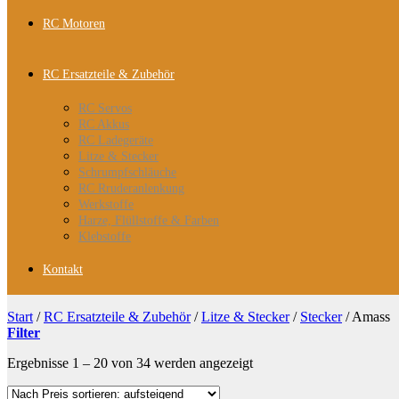
RC Motoren
RC Ersatzteile & Zubehör
RC Servos
RC Akkus
RC Ladegeräte
Litze & Stecker
Schrumpfschläuche
RC Rruderanlenkung
Werkstoffe
Harze, Flüllstoffe & Farben
Klebstoffe
Kontakt
Start
/
RC Ersatzteile & Zubehör
/
Litze & Stecker
/
Stecker
/
Amass
Filter
Nach
Ergebnisse 1 – 20 von 34 werden angezeigt
Preis
sortiert: