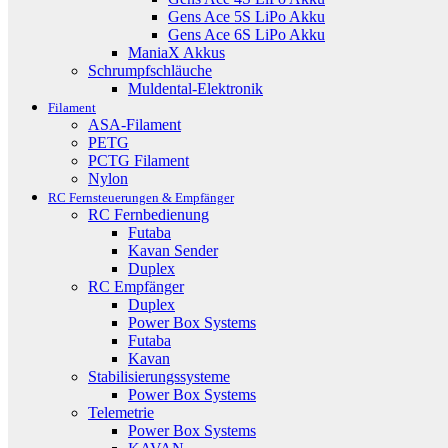
Gens Ace 5S LiPo Akku
Gens Ace 6S LiPo Akku
ManiaX Akkus
Schrumpfschläuche
Muldental-Elektronik
Filament
ASA-Filament
PETG
PCTG Filament
Nylon
RC Fernsteuerungen & Empfänger
RC Fernbedienung
Futaba
Kavan Sender
Duplex
RC Empfänger
Duplex
Power Box Systems
Futaba
Kavan
Stabilisierungssysteme
Power Box Systems
Telemetrie
Power Box Systems