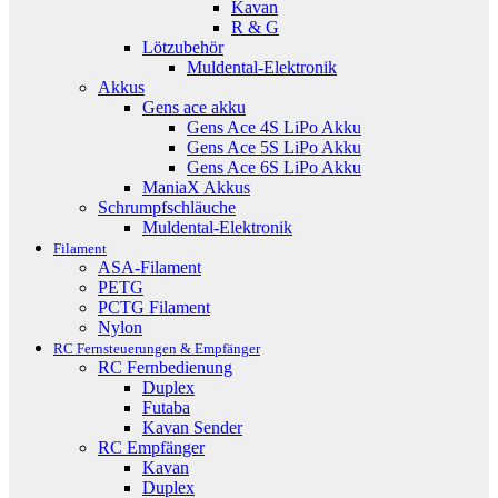
Kavan
R & G
Lötzubehör
Muldental-Elektronik
Akkus
Gens ace akku
Gens Ace 4S LiPo Akku
Gens Ace 5S LiPo Akku
Gens Ace 6S LiPo Akku
ManiaX Akkus
Schrumpfschläuche
Muldental-Elektronik
Filament
ASA-Filament
PETG
PCTG Filament
Nylon
RC Fernsteuerungen & Empfänger
RC Fernbedienung
Duplex
Futaba
Kavan Sender
RC Empfänger
Kavan
Duplex