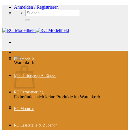
Zum
Anmelden / Registrieren
Inhalt
Suchen
springen
nach:
0,00
€
Flugmodelle
Warenkorb
Modellflugzeug Anfänger
RC Fernsteuerung
Es befinden sich keine Produkte im Warenkorb.
RC Motoren
RC Ersatzteile & Zubehör