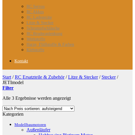
RC Servos
RC Akkus
RC Ladegeräte
Litze & Stecker
Schrumpfschläuche
RC Rruderanlenkung
Werkstoffe
Harze, Flüllstoffe & Farben
Klebstoffe
Kontakt
Start
/
RC Ersatzteile & Zubehör
/
Litze & Stecker
/
Stecker
/
JETImodel
Filter
Nach
Alle 3 Ergebnisse werden angezeigt
Preis
sortiert:
Kategorien
aufsteigend
Modellbaumotoren
Außenläufer