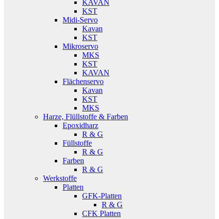
KAVAN
KST
Midi-Servo
Kavan
KST
Mikroservo
MKS
KST
KAVAN
Flächenservo
Kavan
KST
MKS
Harze, Flüllstoffe & Farben
Epoxidharz
R & G
Füllstoffe
R & G
Farben
R & G
Werkstoffe
Platten
GFK-Platten
R & G
CFK Platten