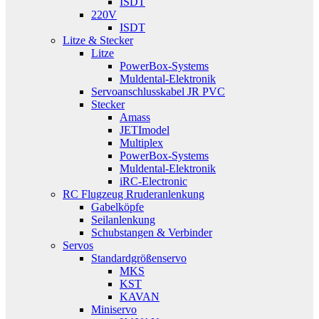
ISDT
220V
ISDT
Litze & Stecker
Litze
PowerBox-Systems
Muldental-Elektronik
Servoanschlusskabel JR PVC
Stecker
Amass
JETImodel
Multiplex
PowerBox-Systems
Muldental-Elektronik
iRC-Electronic
RC Flugzeug Rruderanlenkung
Gabelköpfe
Seilanlenkung
Schubstangen & Verbinder
Servos
Standardgrößenservo
MKS
KST
KAVAN
Miniservo