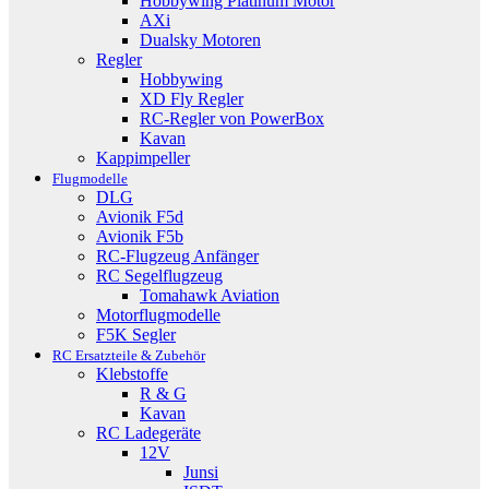
Hobbywing Platinum Motor
AXi
Dualsky Motoren
Regler
Hobbywing
XD Fly Regler
RC-Regler von PowerBox
Kavan
Kappimpeller
Flugmodelle
DLG
Avionik F5d
Avionik F5b
RC-Flugzeug Anfänger
RC Segelflugzeug
Tomahawk Aviation
Motorflugmodelle
F5K Segler
RC Ersatzteile & Zubehör
Klebstoffe
R & G
Kavan
RC Ladegeräte
12V
Junsi