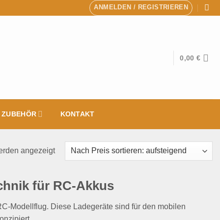
ANMELDEN / REGISTRIEREN
0,00
€
& ZUBEHÖR
KONTAKT
Nach
erden angezeigt
Preis
sortiert:
chnik für RC-Akkus
aufsteigend
 RC-Modellflug. Diese Ladegeräte sind für den mobilen
nzipiert.