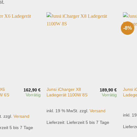
st.
-8%
Add to
Add to
wishlist
wishlist
 X6
Junsi iCharger X8
Junsi 
162,90
€
189,90
€
Vorrätig
Vorrätig
W 6S
Ladegerät 1100W 8S
Ladege
inkl. 19 % MwSt.
zzgl.
Versand
inkl. 1
t.
zzgl.
Versand
Lieferzeit:
Lieferzeit 5 bis 7 Tage
Lieferz
rzeit 5 bis 7 Tage