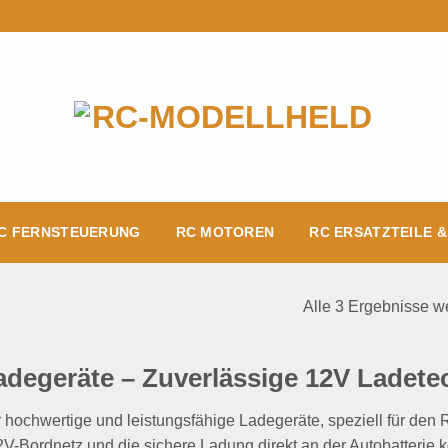
C FERNSTEUERUNG
RC MOTOREN
RC ERSATZTEILE 
Alle 3 Ergebnisse w
adegeräte – Zuverlässige 12V Ladete
ür hochwertige und leistungsfähige Ladegeräte, speziell für den
V-Bordnetz und die sichere Ladung direkt an der Autobatterie ko