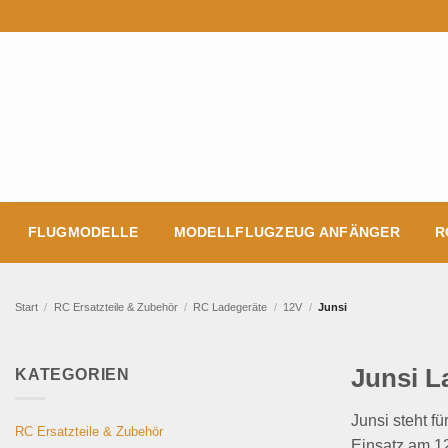
Zum
Inhalt
springen
FLUGMODELLE
MODELLFLUGZEUG ANFÄNGER
R
Start
/
RC Ersatzteile & Zubehör
/
RC Ladegeräte
/
12V
/
Junsi
Junsi L
KATEGORIEN
Junsi steht f
RC Ersatzteile & Zubehör
Einsatz am 12