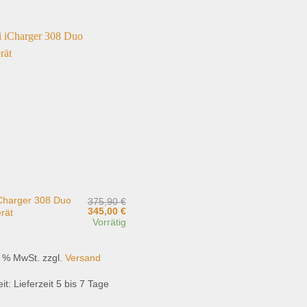
Add to
wishlist
iCharger 308 Duo
375,90
€
Ursprünglicher
Aktueller
345,00
€
rät
Preis
Preis
Vorrätig
war:
ist:
375,90 €
345,00 €.
9 % MwSt.
zzgl.
Versand
eit:
Lieferzeit 5 bis 7 Tage