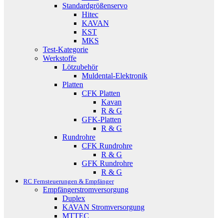
Standardgrößenservo
Hitec
KAVAN
KST
MKS
Test-Kategorie
Werkstoffe
Lötzubehör
Muldental-Elektronik
Platten
CFK Platten
Kavan
R & G
GFK-Platten
R & G
Rundrohre
CFK Rundrohre
R & G
GFK Rundrohre
R & G
RC Fernsteuerungen & Empfänger
Empfängerstromversorgung
Duplex
KAVAN Stromversorgung
MTTEC