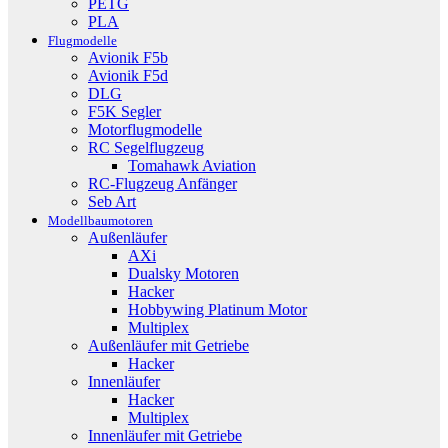
PETG
PLA
Flugmodelle
Avionik F5b
Avionik F5d
DLG
F5K Segler
Motorflugmodelle
RC Segelflugzeug
Tomahawk Aviation
RC-Flugzeug Anfänger
Seb Art
Modellbaumotoren
Außenläufer
AXi
Dualsky Motoren
Hacker
Hobbywing Platinum Motor
Multiplex
Außenläufer mit Getriebe
Hacker
Innenläufer
Hacker
Multiplex
Innenläufer mit Getriebe