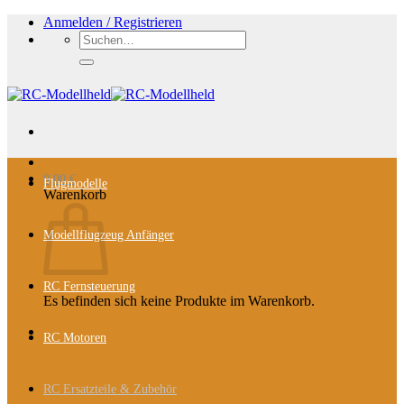
Zum
Anmelden / Registrieren
Inhalt
Suchen
springen
nach:
0,00
€
Flugmodelle
Warenkorb
Modellflugzeug Anfänger
RC Fernsteuerung
Es befinden sich keine Produkte im Warenkorb.
RC Motoren
RC Ersatzteile & Zubehör