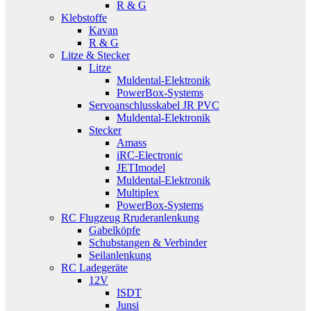
R & G
Klebstoffe
Kavan
R & G
Litze & Stecker
Litze
Muldental-Elektronik
PowerBox-Systems
Servoanschlusskabel JR PVC
Muldental-Elektronik
Stecker
Amass
iRC-Electronic
JETImodel
Muldental-Elektronik
Multiplex
PowerBox-Systems
RC Flugzeug Rruderanlenkung
Gabelköpfe
Schubstangen & Verbinder
Seilanlenkung
RC Ladegeräte
12V
ISDT
Junsi