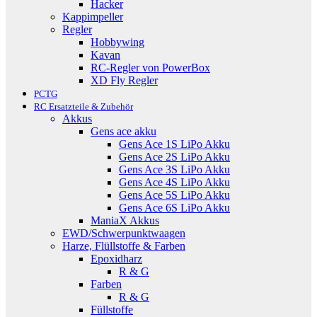
Hacker
Kappimpeller
Regler
Hobbywing
Kavan
RC-Regler von PowerBox
XD Fly Regler
PCTG
RC Ersatzteile & Zubehör
Akkus
Gens ace akku
Gens Ace 1S LiPo Akku
Gens Ace 2S LiPo Akku
Gens Ace 3S LiPo Akku
Gens Ace 4S LiPo Akku
Gens Ace 5S LiPo Akku
Gens Ace 6S LiPo Akku
ManiaX Akkus
EWD/Schwerpunktwaagen
Harze, Flüllstoffe & Farben
Epoxidharz
R & G
Farben
R & G
Füllstoffe