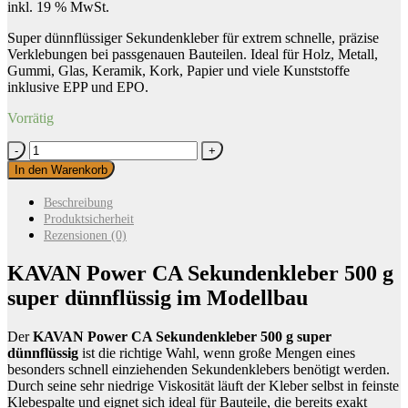
inkl. 19 % MwSt.
Super dünnflüssiger Sekundenkleber für extrem schnelle, präzise
Verklebungen bei passgenauen Bauteilen. Ideal für Holz, Metall,
Gummi, Glas, Keramik, Kork, Papier und viele Kunststoffe
inklusive EPP und EPO.
Vorrätig
KAVAN
Power
In den Warenkorb
CA
Sekundenkleber
Beschreibung
500
Produktsicherheit
g
Rezensionen (0)
super
dünnflüssig
KAVAN Power CA Sekundenkleber 500 g
Menge
super dünnflüssig im Modellbau
Der
KAVAN Power CA Sekundenkleber 500 g super
dünnflüssig
ist die richtige Wahl, wenn große Mengen eines
besonders schnell einziehenden Sekundenklebers benötigt werden.
Durch seine sehr niedrige Viskosität läuft der Kleber selbst in feinste
Klebespalte und eignet sich ideal für Bauteile, die bereits exakt