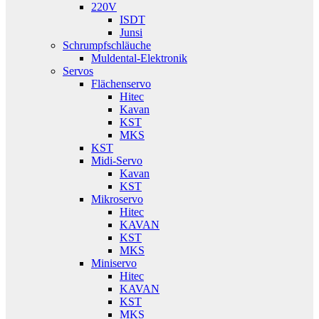
220V
ISDT
Junsi
Schrumpfschläuche
Muldental-Elektronik
Servos
Flächenservo
Hitec
Kavan
KST
MKS
KST
Midi-Servo
Kavan
KST
Mikroservo
Hitec
KAVAN
KST
MKS
Miniservo
Hitec
KAVAN
KST
MKS