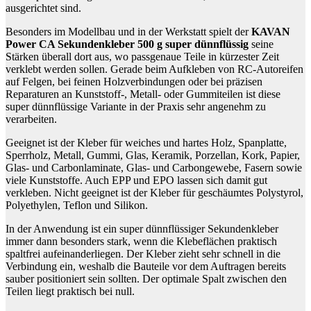
ausgerichtet sind.
Besonders im Modellbau und in der Werkstatt spielt der
KAVAN
Power CA Sekundenkleber 500 g super dünnflüssig
seine
Stärken überall dort aus, wo passgenaue Teile in kürzester Zeit
verklebt werden sollen. Gerade beim Aufkleben von RC-Autoreifen
auf Felgen, bei feinen Holzverbindungen oder bei präzisen
Reparaturen an Kunststoff-, Metall- oder Gummiteilen ist diese
super dünnflüssige Variante in der Praxis sehr angenehm zu
verarbeiten.
Geeignet ist der Kleber für weiches und hartes Holz, Spanplatte,
Sperrholz, Metall, Gummi, Glas, Keramik, Porzellan, Kork, Papier,
Glas- und Carbonlaminate, Glas- und Carbongewebe, Fasern sowie
viele Kunststoffe. Auch EPP und EPO lassen sich damit gut
verkleben. Nicht geeignet ist der Kleber für geschäumtes Polystyrol,
Polyethylen, Teflon und Silikon.
In der Anwendung ist ein super dünnflüssiger Sekundenkleber
immer dann besonders stark, wenn die Klebeflächen praktisch
spaltfrei aufeinanderliegen. Der Kleber zieht sehr schnell in die
Verbindung ein, weshalb die Bauteile vor dem Auftragen bereits
sauber positioniert sein sollten. Der optimale Spalt zwischen den
Teilen liegt praktisch bei null.