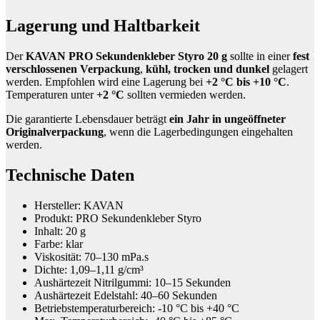
Lagerung und Haltbarkeit
Der
KAVAN PRO Sekundenkleber Styro 20 g
sollte in einer
fest
verschlossenen Verpackung
,
kühl, trocken und dunkel
gelagert
werden. Empfohlen wird eine Lagerung bei
+2 °C bis +10 °C
.
Temperaturen unter
+2 °C
sollten vermieden werden.
Die garantierte Lebensdauer beträgt
ein Jahr in ungeöffneter
Originalverpackung
, wenn die Lagerbedingungen eingehalten
werden.
Technische Daten
Hersteller: KAVAN
Produkt: PRO Sekundenkleber Styro
Inhalt: 20 g
Farbe: klar
Viskosität: 70–130 mPa.s
Dichte: 1,09–1,11 g/cm³
Aushärtezeit Nitrilgummi: 10–15 Sekunden
Aushärtezeit Edelstahl: 40–60 Sekunden
Betriebstemperaturbereich: -10 °C bis +40 °C