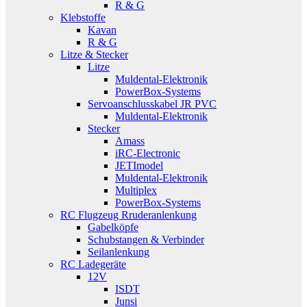
R & G
Klebstoffe
Kavan
R & G
Litze & Stecker
Litze
Muldental-Elektronik
PowerBox-Systems
Servoanschlusskabel JR PVC
Muldental-Elektronik
Stecker
Amass
iRC-Electronic
JETImodel
Muldental-Elektronik
Multiplex
PowerBox-Systems
RC Flugzeug Rruderanlenkung
Gabelköpfe
Schubstangen & Verbinder
Seilanlenkung
RC Ladegeräte
12V
ISDT
Junsi