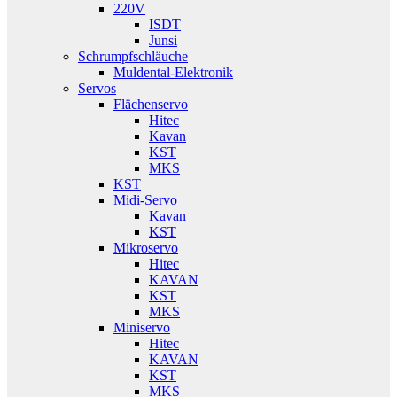
220V
ISDT
Junsi
Schrumpfschläuche
Muldental-Elektronik
Servos
Flächenservo
Hitec
Kavan
KST
MKS
KST
Midi-Servo
Kavan
KST
Mikroservo
Hitec
KAVAN
KST
MKS
Miniservo
Hitec
KAVAN
KST
MKS