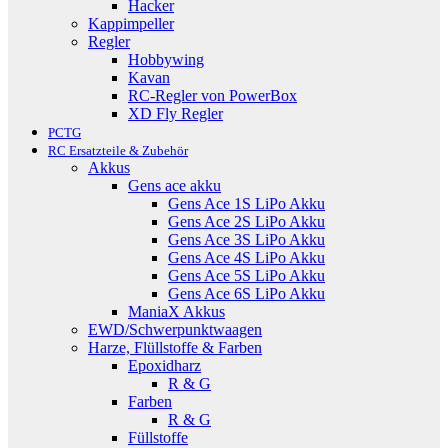
Hacker
Kappimpeller
Regler
Hobbywing
Kavan
RC-Regler von PowerBox
XD Fly Regler
PCTG
RC Ersatzteile & Zubehör
Akkus
Gens ace akku
Gens Ace 1S LiPo Akku
Gens Ace 2S LiPo Akku
Gens Ace 3S LiPo Akku
Gens Ace 4S LiPo Akku
Gens Ace 5S LiPo Akku
Gens Ace 6S LiPo Akku
ManiaX Akkus
EWD/Schwerpunktwaagen
Harze, Flüllstoffe & Farben
Epoxidharz
R & G
Farben
R & G
Füllstoffe