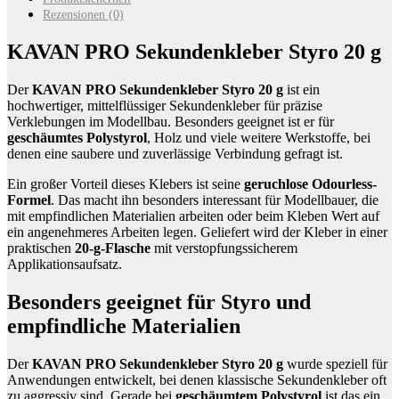
g
Rezensionen (0)
Menge
KAVAN PRO Sekundenkleber Styro 20 g
Der
KAVAN PRO Sekundenkleber Styro 20 g
ist ein
hochwertiger, mittelflüssiger Sekundenkleber für präzise
Verklebungen im Modellbau. Besonders geeignet ist er für
geschäumtes Polystyrol
, Holz und viele weitere Werkstoffe, bei
denen eine saubere und zuverlässige Verbindung gefragt ist.
Ein großer Vorteil dieses Klebers ist seine
geruchlose Odourless-
Formel
. Das macht ihn besonders interessant für Modellbauer, die
mit empfindlichen Materialien arbeiten oder beim Kleben Wert auf
ein angenehmeres Arbeiten legen. Geliefert wird der Kleber in einer
praktischen
20-g-Flasche
mit verstopfungssicherem
Applikationsaufsatz.
Besonders geeignet für Styro und
empfindliche Materialien
Der
KAVAN PRO Sekundenkleber Styro 20 g
wurde speziell für
Anwendungen entwickelt, bei denen klassische Sekundenkleber oft
zu aggressiv sind. Gerade bei
geschäumtem Polystyrol
ist das ein