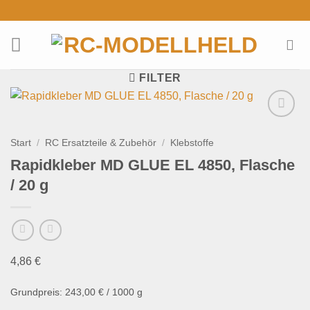
Zum
Inhalt
springen
FILTER
Add to
wishlist
Start
/
RC Ersatzteile & Zubehör
/
Klebstoffe
Rapidkleber MD GLUE EL 4850, Flasche
/ 20 g
4,86
€
Grundpreis:
243,00
€
/
1000
g