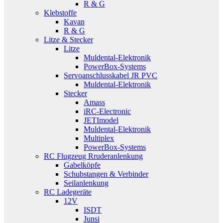
R & G
Klebstoffe
Kavan
R & G
Litze & Stecker
Litze
Muldental-Elektronik
PowerBox-Systems
Servoanschlusskabel JR PVC
Muldental-Elektronik
Stecker
Amass
iRC-Electronic
JETImodel
Muldental-Elektronik
Multiplex
PowerBox-Systems
RC Flugzeug Rruderanlenkung
Gabelköpfe
Schubstangen & Verbinder
Seilanlenkung
RC Ladegeräte
12V
ISDT
Junsi