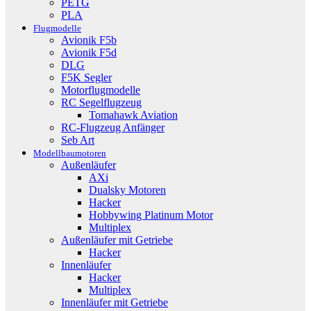
PETG
PLA
Flugmodelle
Avionik F5b
Avionik F5d
DLG
F5K Segler
Motorflugmodelle
RC Segelflugzeug
Tomahawk Aviation
RC-Flugzeug Anfänger
Seb Art
Modellbaumotoren
Außenläufer
AXi
Dualsky Motoren
Hacker
Hobbywing Platinum Motor
Multiplex
Außenläufer mit Getriebe
Hacker
Innenläufer
Hacker
Multiplex
Innenläufer mit Getriebe