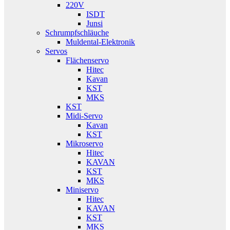
220V
ISDT
Junsi
Schrumpfschläuche
Muldental-Elektronik
Servos
Flächenservo
Hitec
Kavan
KST
MKS
KST
Midi-Servo
Kavan
KST
Mikroservo
Hitec
KAVAN
KST
MKS
Miniservo
Hitec
KAVAN
KST
MKS