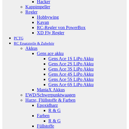
Hacker
Kappimpeller
Regler
Hobbywing
Kavan
RC-Regler von PowerBox
XD Fly Regler
PCTG
RC Ersatzteile & Zubehör
Akkus
Gens ace akku
Gens Ace 1S LiPo Akku
Gens Ace 2S LiPo Akku
Gens Ace 3S LiPo Akku
Gens Ace 4S LiPo Akku
Gens Ace 5S LiPo Akku
Gens Ace 6S LiPo Akku
ManiaX Akkus
EWD/Schwerpunktwaagen
Harze, Flüllstoffe & Farben
Epoxidharz
R & G
Farben
R & G
Füllstoffe