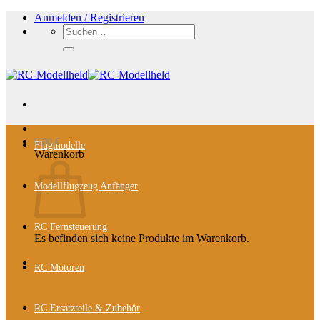
Zum
Anmelden / Registrieren
Inhalt
Suchen
springen
nach:
0,00
€
Flugmodelle
Warenkorb
Modellflugzeug Anfänger
RC Fernsteuerung
Es befinden sich keine Produkte im Warenkorb.
RC Motoren
RC Ersatzteile & Zubehör