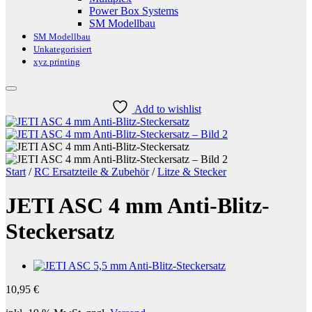
Power Box Systems
SM Modellbau
SM Modellbau
Unkategorisiert
xyz printing
Add to wishlist
Start
/
RC Ersatzteile & Zubehör
/
Litze & Stecker
JETI ASC 4 mm Anti-Blitz-
Steckersatz
10,95
€