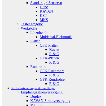
Standardgrößenservo
Hitec
KAVAN
KST
MKS
Test-Kategorie
Werkstoffe
Lötzubehör
Muldental-Elektronik
Platten
CFK Platten
Kavan
R & G
GFK-Platten
R & G
Rundrohre
CFK Rundrohre
R & G
GFK Rundrohre
R & G
RC Fernsteuerungen & Empfänger
Empfängerstromversorgung
Duplex
KAVAN Stromversorgung
MTTEC