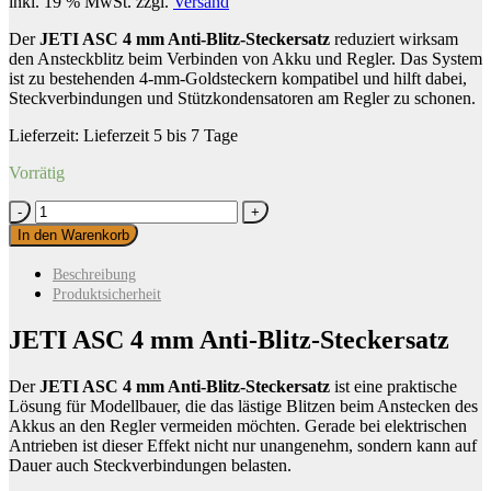
inkl. 19 % MwSt.
zzgl.
Versand
Der
JETI ASC 4 mm Anti-Blitz-Steckersatz
reduziert wirksam
den Ansteckblitz beim Verbinden von Akku und Regler. Das System
ist zu bestehenden 4-mm-Goldsteckern kompatibel und hilft dabei,
Steckverbindungen und Stützkondensatoren am Regler zu schonen.
Lieferzeit:
Lieferzeit 5 bis 7 Tage
Vorrätig
JETI
ASC
In den Warenkorb
4
mm
Beschreibung
Anti-
Produktsicherheit
Blitz-
Steckersatz
JETI ASC 4 mm Anti-Blitz-Steckersatz
Menge
Der
JETI ASC 4 mm Anti-Blitz-Steckersatz
ist eine praktische
Lösung für Modellbauer, die das lästige Blitzen beim Anstecken des
Akkus an den Regler vermeiden möchten. Gerade bei elektrischen
Antrieben ist dieser Effekt nicht nur unangenehm, sondern kann auf
Dauer auch Steckverbindungen belasten.