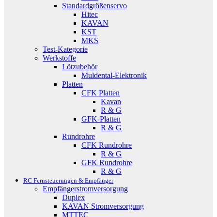
Standardgrößenservo
Hitec
KAVAN
KST
MKS
Test-Kategorie
Werkstoffe
Lötzubehör
Muldental-Elektronik
Platten
CFK Platten
Kavan
R & G
GFK-Platten
R & G
Rundrohre
CFK Rundrohre
R & G
GFK Rundrohre
R & G
RC Fernsteuerungen & Empfänger
Empfängerstromversorgung
Duplex
KAVAN Stromversorgung
MTTEC