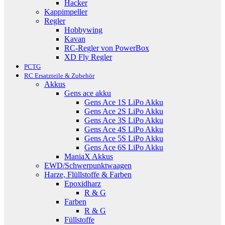
Hacker
Kappimpeller
Regler
Hobbywing
Kavan
RC-Regler von PowerBox
XD Fly Regler
PCTG
RC Ersatzteile & Zubehör
Akkus
Gens ace akku
Gens Ace 1S LiPo Akku
Gens Ace 2S LiPo Akku
Gens Ace 3S LiPo Akku
Gens Ace 4S LiPo Akku
Gens Ace 5S LiPo Akku
Gens Ace 6S LiPo Akku
ManiaX Akkus
EWD/Schwerpunktwaagen
Harze, Flüllstoffe & Farben
Epoxidharz
R & G
Farben
R & G
Füllstoffe