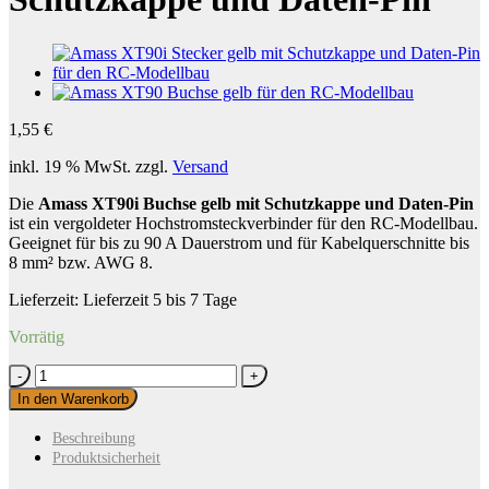
1,55
€
inkl. 19 % MwSt.
zzgl.
Versand
Die
Amass XT90i Buchse gelb mit Schutzkappe und Daten-Pin
ist ein vergoldeter Hochstromsteckverbinder für den RC-Modellbau.
Geeignet für bis zu 90 A Dauerstrom und für Kabelquerschnitte bis
8 mm² bzw. AWG 8.
Lieferzeit:
Lieferzeit 5 bis 7 Tage
Vorrätig
Amass
XT90i
In den Warenkorb
Buchse
gelb
Beschreibung
mit
Produktsicherheit
Schutzkappe