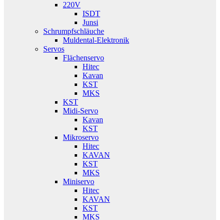
220V
ISDT
Junsi
Schrumpfschläuche
Muldental-Elektronik
Servos
Flächenservo
Hitec
Kavan
KST
MKS
KST
Midi-Servo
Kavan
KST
Mikroservo
Hitec
KAVAN
KST
MKS
Miniservo
Hitec
KAVAN
KST
MKS