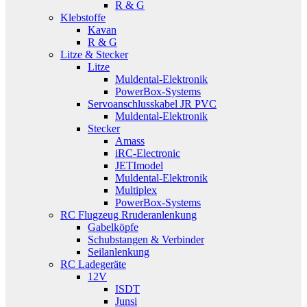
R & G
Klebstoffe
Kavan
R & G
Litze & Stecker
Litze
Muldental-Elektronik
PowerBox-Systems
Servoanschlusskabel JR PVC
Muldental-Elektronik
Stecker
Amass
iRC-Electronic
JETImodel
Muldental-Elektronik
Multiplex
PowerBox-Systems
RC Flugzeug Rruderanlenkung
Gabelköpfe
Schubstangen & Verbinder
Seilanlenkung
RC Ladegeräte
12V
ISDT
Junsi