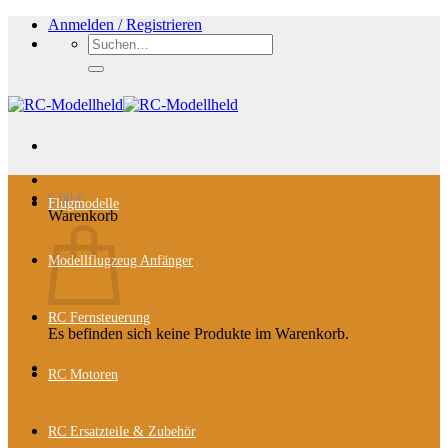
Zum
Anmelden / Registrieren
Inhalt
Suchen
springen
nach:
0,00
€
Flugmodelle
Warenkorb
Modellflugzeug Anfänger
RC Fernsteuerung
Es befinden sich keine Produkte im Warenkorb.
RC Motoren
RC Ersatzteile & Zubehör