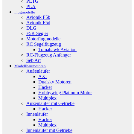
PETG
PLA
Flugmodelle
Avionik F5b
Avionik F5d
DLG
F5K Segler
Motorflugmodelle
RC Segelflugzeug
Tomahawk Aviation
RC-Flugzeug Anfänger
Seb Art
Modellbaumotoren
Außenläufer
AXi
Dualsky Motoren
Hacker
Hobbywing Platinum Motor
Multiplex
Außenläufer mit Getriebe
Hacker
Innenläufer
Hacker
Multiplex
Innenläufer mit Getriebe