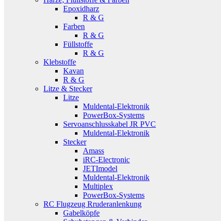
Epoxidharz
R & G
Farben
R & G
Füllstoffe
R & G
Klebstoffe
Kavan
R & G
Litze & Stecker
Litze
Muldental-Elektronik
PowerBox-Systems
Servoanschlusskabel JR PVC
Muldental-Elektronik
Stecker
Amass
iRC-Electronic
JETImodel
Muldental-Elektronik
Multiplex
PowerBox-Systems
RC Flugzeug Rruderanlenkung
Gabelköpfe