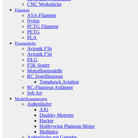
CNC Werkstücke
Filament
ASA-Filament
Nylon
PCTG Filament
PETG
PLA
Flugmodelle
Avionik F5b
Avionik F5d
DLG
F5K Segler
Motorflugmodelle
RC Segelflugzeug
Tomahawk Aviation
RC-Flugzeug Anfänger
Seb Art
Modellbaumotoren
Außenläufer
AXi
Dualsky Motoren
Hacker
Hobbywing Platinum Motor
Multiplex
Außenläufer mit Getriebe