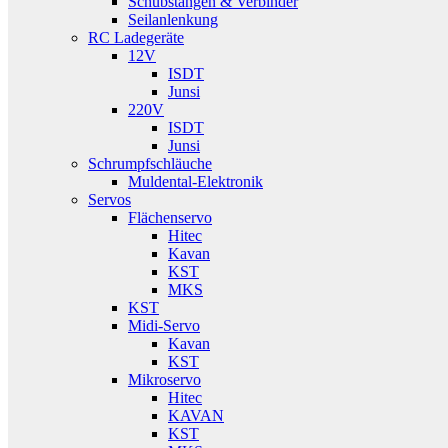
Schubstangen & Verbinder
Seilanlenkung
RC Ladegeräte
12V
ISDT
Junsi
220V
ISDT
Junsi
Schrumpfschläuche
Muldental-Elektronik
Servos
Flächenservo
Hitec
Kavan
KST
MKS
KST
Midi-Servo
Kavan
KST
Mikroservo
Hitec
KAVAN
KST