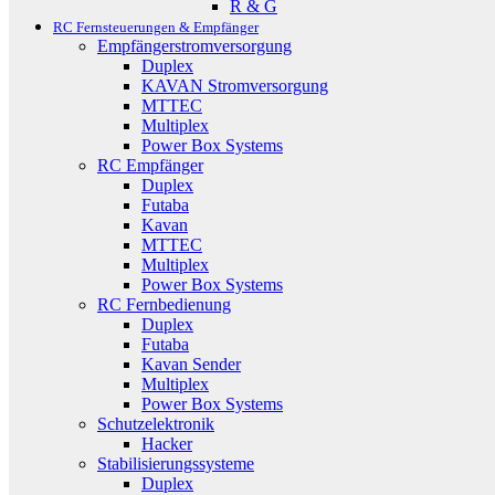
R & G
RC Fernsteuerungen & Empfänger
Empfängerstromversorgung
Duplex
KAVAN Stromversorgung
MTTEC
Multiplex
Power Box Systems
RC Empfänger
Duplex
Futaba
Kavan
MTTEC
Multiplex
Power Box Systems
RC Fernbedienung
Duplex
Futaba
Kavan Sender
Multiplex
Power Box Systems
Schutzelektronik
Hacker
Stabilisierungssysteme
Duplex