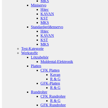
MKS
Miniservo
Hitec
KAVAN
KST
MKS
Standardgrößenservo
Hitec
KAVAN
KST
MKS
Test-Kategorie
Werkstoffe
Lötzubehör
Muldental-Elektronik
Platten
CFK Platten
Kavan
R & G
GFK-Platten
R & G
Rundrohre
CFK Rundrohre
R & G
GFK Rundrohre