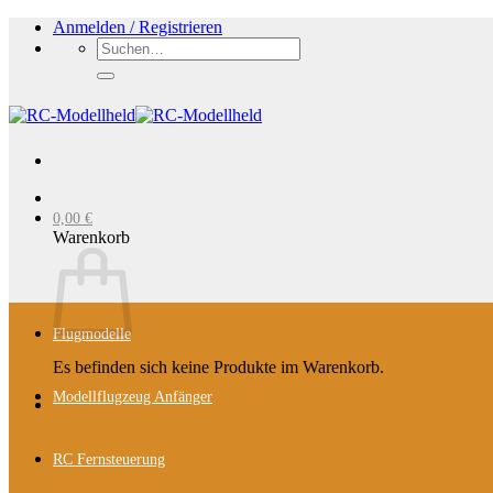
Zum
Anmelden / Registrieren
Inhalt
Suchen
springen
nach:
0,00
€
Warenkorb
Flugmodelle
Es befinden sich keine Produkte im Warenkorb.
Modellflugzeug Anfänger
RC Fernsteuerung