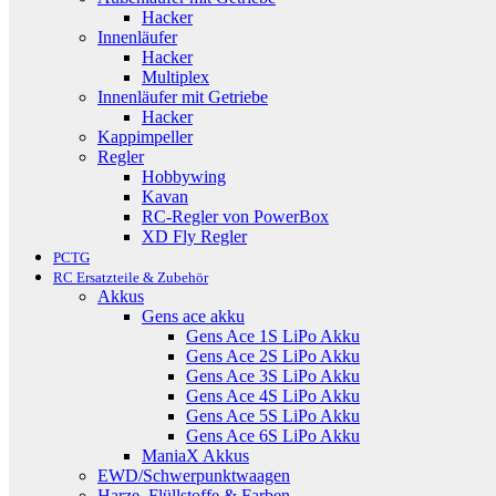
Hacker
Innenläufer
Hacker
Multiplex
Innenläufer mit Getriebe
Hacker
Kappimpeller
Regler
Hobbywing
Kavan
RC-Regler von PowerBox
XD Fly Regler
PCTG
RC Ersatzteile & Zubehör
Akkus
Gens ace akku
Gens Ace 1S LiPo Akku
Gens Ace 2S LiPo Akku
Gens Ace 3S LiPo Akku
Gens Ace 4S LiPo Akku
Gens Ace 5S LiPo Akku
Gens Ace 6S LiPo Akku
ManiaX Akkus
EWD/Schwerpunktwaagen
Harze, Flüllstoffe & Farben