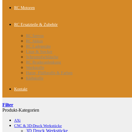
RC Motoren
RC Ersatzteile & Zubehör
RC Servos
RC Akkus
RC Ladegeräte
Litze & Stecker
Schrumpfschläuche
RC Rruderanlenkung
Werkstoffe
Harze, Flüllstoffe & Farben
Klebstoffe
Kontakt
Filter
Produkt-Kategorien
AXi
CNC & 3D-Druck Werkstücke
3D Druck Werkstücke