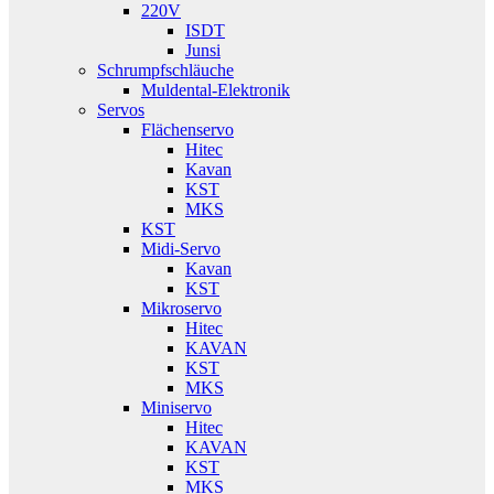
220V
ISDT
Junsi
Schrumpfschläuche
Muldental-Elektronik
Servos
Flächenservo
Hitec
Kavan
KST
MKS
KST
Midi-Servo
Kavan
KST
Mikroservo
Hitec
KAVAN
KST
MKS
Miniservo
Hitec
KAVAN
KST
MKS