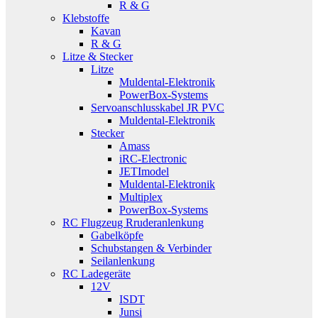
R & G
Klebstoffe
Kavan
R & G
Litze & Stecker
Litze
Muldental-Elektronik
PowerBox-Systems
Servoanschlusskabel JR PVC
Muldental-Elektronik
Stecker
Amass
iRC-Electronic
JETImodel
Muldental-Elektronik
Multiplex
PowerBox-Systems
RC Flugzeug Rruderanlenkung
Gabelköpfe
Schubstangen & Verbinder
Seilanlenkung
RC Ladegeräte
12V
ISDT
Junsi