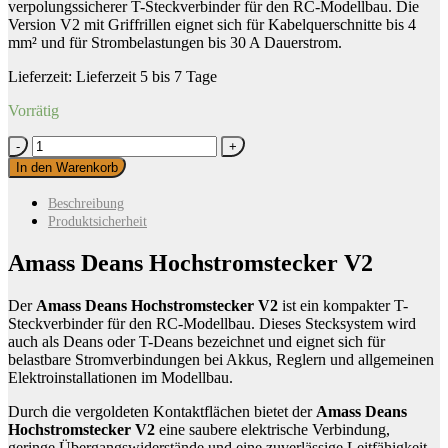
verpolungssicherer T-Steckverbinder für den RC-Modellbau. Die
Version V2 mit Griffrillen eignet sich für Kabelquerschnitte bis 4
mm² und für Strombelastungen bis 30 A Dauerstrom.
Lieferzeit:
Lieferzeit 5 bis 7 Tage
Vorrätig
Amass
Deans
In den Warenkorb
Hochstromstecker
V2
Beschreibung
Menge
Produktsicherheit
Amass Deans Hochstromstecker V2
Der
Amass Deans Hochstromstecker V2
ist ein kompakter T-
Steckverbinder für den RC-Modellbau. Dieses Stecksystem wird
auch als Deans oder T-Deans bezeichnet und eignet sich für
belastbare Stromverbindungen bei Akkus, Reglern und allgemeinen
Elektroinstallationen im Modellbau.
Durch die vergoldeten Kontaktflächen bietet der
Amass Deans
Hochstromstecker V2
eine saubere elektrische Verbindung,
geringe Übergangswiderstände und eine zuverlässige Leitfähigkeit.