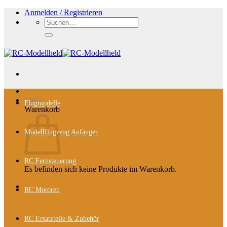
Zum
Anmelden / Registrieren
Inhalt
Suchen
springen
nach:
0,00
€
Flugmodelle
Warenkorb
Modellflugzeug Anfänger
RC Fernsteuerung
Es befinden sich keine Produkte im Warenkorb.
RC Motoren
RC Ersatzteile & Zubehör