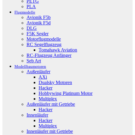
PETG
PLA
Flugmodelle
Avionik F5b
Avionik F5d
DLG
F5K Segler
Motorflugmodelle
RC Segelflugzeug
Tomahawk Aviation
RC-Flugzeug Anfänger
Seb Art
Modellbaumotoren
Außenläufer
AXi
Dualsky Motoren
Hacker
Hobbywing Platinum Motor
Multiplex
Außenläufer mit Getriebe
Hacker
Innenläufer
Hacker
Multiplex
Innenläufer mit Getriebe