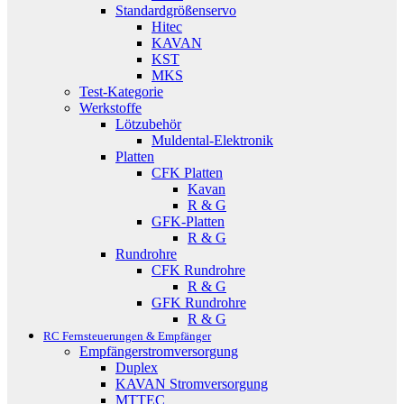
Standardgrößenservo
Hitec
KAVAN
KST
MKS
Test-Kategorie
Werkstoffe
Lötzubehör
Muldental-Elektronik
Platten
CFK Platten
Kavan
R & G
GFK-Platten
R & G
Rundrohre
CFK Rundrohre
R & G
GFK Rundrohre
R & G
RC Fernsteuerungen & Empfänger
Empfängerstromversorgung
Duplex
KAVAN Stromversorgung
MTTEC