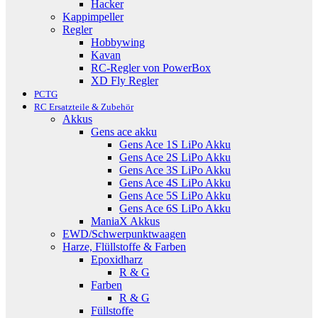
Hacker
Kappimpeller
Regler
Hobbywing
Kavan
RC-Regler von PowerBox
XD Fly Regler
PCTG
RC Ersatzteile & Zubehör
Akkus
Gens ace akku
Gens Ace 1S LiPo Akku
Gens Ace 2S LiPo Akku
Gens Ace 3S LiPo Akku
Gens Ace 4S LiPo Akku
Gens Ace 5S LiPo Akku
Gens Ace 6S LiPo Akku
ManiaX Akkus
EWD/Schwerpunktwaagen
Harze, Flüllstoffe & Farben
Epoxidharz
R & G
Farben
R & G
Füllstoffe