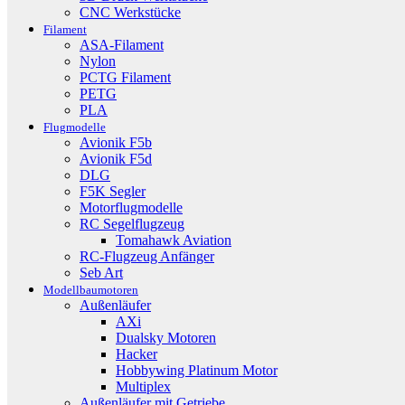
CNC Werkstücke
Filament
ASA-Filament
Nylon
PCTG Filament
PETG
PLA
Flugmodelle
Avionik F5b
Avionik F5d
DLG
F5K Segler
Motorflugmodelle
RC Segelflugzeug
Tomahawk Aviation
RC-Flugzeug Anfänger
Seb Art
Modellbaumotoren
Außenläufer
AXi
Dualsky Motoren
Hacker
Hobbywing Platinum Motor
Multiplex
Außenläufer mit Getriebe