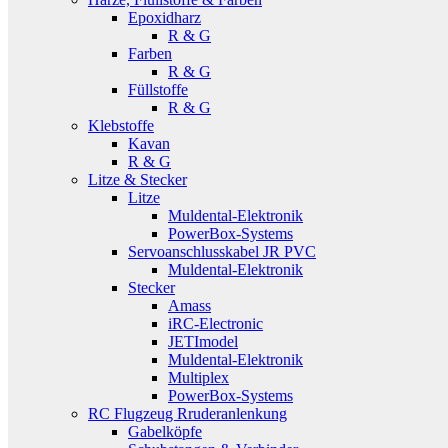
Epoxidharz
R & G
Farben
R & G
Füllstoffe
R & G
Klebstoffe
Kavan
R & G
Litze & Stecker
Litze
Muldental-Elektronik
PowerBox-Systems
Servoanschlusskabel JR PVC
Muldental-Elektronik
Stecker
Amass
iRC-Electronic
JETImodel
Muldental-Elektronik
Multiplex
PowerBox-Systems
RC Flugzeug Rruderanlenkung
Gabelköpfe