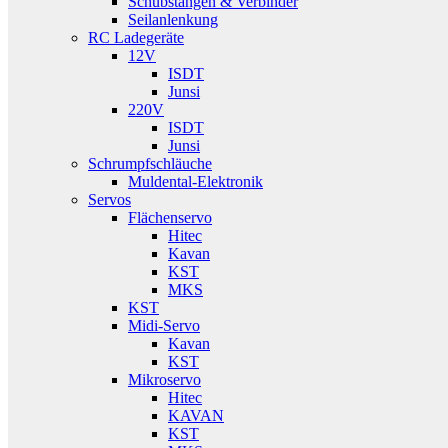
Schubstangen & Verbinder
Seilanlenkung
RC Ladegeräte
12V
ISDT
Junsi
220V
ISDT
Junsi
Schrumpfschläuche
Muldental-Elektronik
Servos
Flächenservo
Hitec
Kavan
KST
MKS
KST
Midi-Servo
Kavan
KST
Mikroservo
Hitec
KAVAN
KST