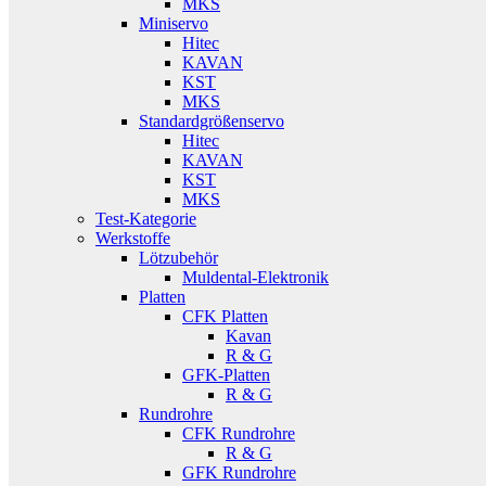
MKS
Miniservo
Hitec
KAVAN
KST
MKS
Standardgrößenservo
Hitec
KAVAN
KST
MKS
Test-Kategorie
Werkstoffe
Lötzubehör
Muldental-Elektronik
Platten
CFK Platten
Kavan
R & G
GFK-Platten
R & G
Rundrohre
CFK Rundrohre
R & G
GFK Rundrohre