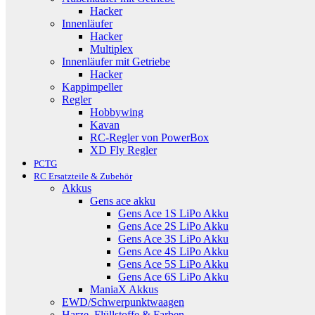
Hacker
Innenläufer
Hacker
Multiplex
Innenläufer mit Getriebe
Hacker
Kappimpeller
Regler
Hobbywing
Kavan
RC-Regler von PowerBox
XD Fly Regler
PCTG
RC Ersatzteile & Zubehör
Akkus
Gens ace akku
Gens Ace 1S LiPo Akku
Gens Ace 2S LiPo Akku
Gens Ace 3S LiPo Akku
Gens Ace 4S LiPo Akku
Gens Ace 5S LiPo Akku
Gens Ace 6S LiPo Akku
ManiaX Akkus
EWD/Schwerpunktwaagen
Harze, Flüllstoffe & Farben