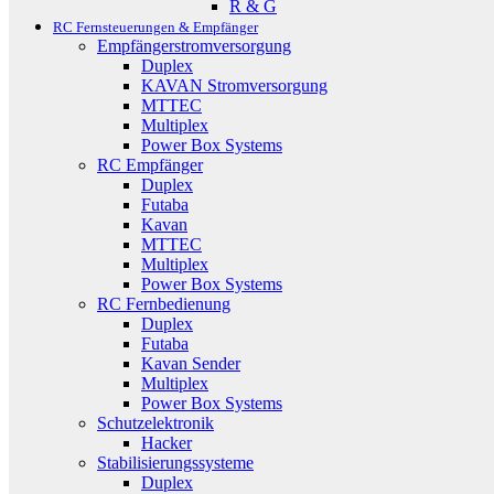
R & G
RC Fernsteuerungen & Empfänger
Empfängerstromversorgung
Duplex
KAVAN Stromversorgung
MTTEC
Multiplex
Power Box Systems
RC Empfänger
Duplex
Futaba
Kavan
MTTEC
Multiplex
Power Box Systems
RC Fernbedienung
Duplex
Futaba
Kavan Sender
Multiplex
Power Box Systems
Schutzelektronik
Hacker
Stabilisierungssysteme
Duplex