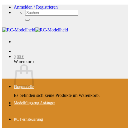
Zum
Anmelden / Registrieren
Inhalt
Suchen
springen
nach:
0,00
€
Warenkorb
Flugmodelle
Es befinden sich keine Produkte im Warenkorb.
Modellflugzeug Anfänger
RC Fernsteuerung