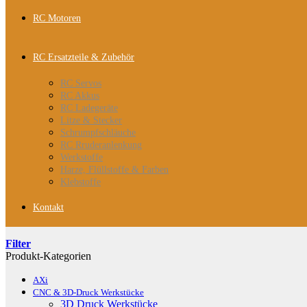
RC Motoren
RC Ersatzteile & Zubehör
RC Servos
RC Akkus
RC Ladegeräte
Litze & Stecker
Schrumpfschläuche
RC Rruderanlenkung
Werkstoffe
Harze, Flüllstoffe & Farben
Klebstoffe
Kontakt
Filter
Produkt-Kategorien
AXi
CNC & 3D-Druck Werkstücke
3D Druck Werkstücke