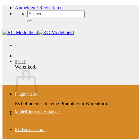
Zum
Anmelden / Registrieren
Inhalt
Suchen
springen
nach:
0,00
€
Warenkorb
Flugmodelle
Es befinden sich keine Produkte im Warenkorb.
Modellflugzeug Anfänger
RC Fernsteuerung