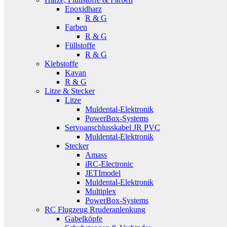
Epoxidharz
R & G
Farben
R & G
Füllstoffe
R & G
Klebstoffe
Kavan
R & G
Litze & Stecker
Litze
Muldental-Elektronik
PowerBox-Systems
Servoanschlusskabel JR PVC
Muldental-Elektronik
Stecker
Amass
iRC-Electronic
JETImodel
Muldental-Elektronik
Multiplex
PowerBox-Systems
RC Flugzeug Rruderanlenkung
Gabelköpfe