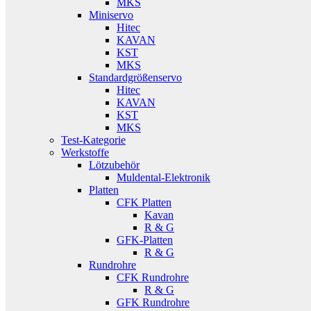
MKS
Miniservo
Hitec
KAVAN
KST
MKS
Standardgrößenservo
Hitec
KAVAN
KST
MKS
Test-Kategorie
Werkstoffe
Lötzubehör
Muldental-Elektronik
Platten
CFK Platten
Kavan
R & G
GFK-Platten
R & G
Rundrohre
CFK Rundrohre
R & G
GFK Rundrohre