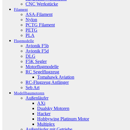
CNC Werkstücke
Filament
ASA-Filament
Nylon
PCTG Filament
PETG
PLA
Flugmodelle
Avionik F5b
Avionik F5d
DLG
F5K Segler
Motorflugmodelle
RC Segelflugzeug
Tomahawk Aviation
RC-Flugzeug Anfänger
Seb Art
Modellbaumotoren
Außenläufer
AXi
Dualsky Motoren
Hacker
Hobbywing Platinum Motor
Multiplex
Außenläufer mit Getriebe