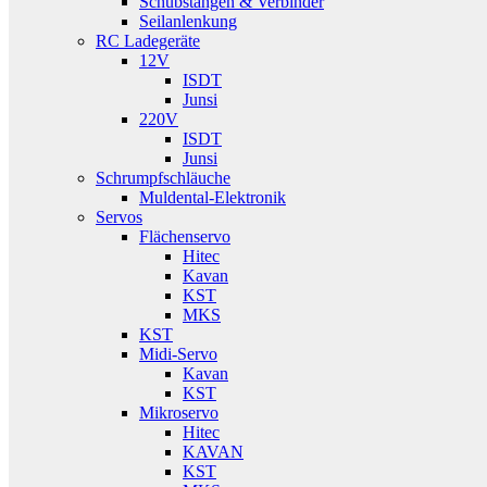
Schubstangen & Verbinder
Seilanlenkung
RC Ladegeräte
12V
ISDT
Junsi
220V
ISDT
Junsi
Schrumpfschläuche
Muldental-Elektronik
Servos
Flächenservo
Hitec
Kavan
KST
MKS
KST
Midi-Servo
Kavan
KST
Mikroservo
Hitec
KAVAN
KST