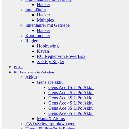
Hacker
Innenläufer
Hacker
Multiplex
Innenläufer mit Getriebe
Hacker
Kappimpeller
Regler
Hobbywing
Kavan
RC-Regler von PowerBox
XD Fly Regler
PCTG
RC Ersatzteile & Zubehör
Akkus
Gens ace akku
Gens Ace 1S LiPo Akku
Gens Ace 2S LiPo Akku
Gens Ace 3S LiPo Akku
Gens Ace 4S LiPo Akku
Gens Ace 5S LiPo Akku
Gens Ace 6S LiPo Akku
ManiaX Akkus
EWD/Schwerpunktwaagen
Harze, Flüllstoffe & Farben