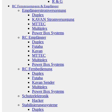
R & G
RC Fernsteuerungen & Empfänger
Empfängerstromversorgung
Duplex
KAVAN Stromversorgung
MTTEC
Multiplex
Power Box Systems
RC Empfänger
Duplex
Futaba
Kavan
MTTEC
Multiplex
Power Box Systems
RC Fernbedienung
Duplex
Futaba
Kavan Sender
Multiplex
Power Box Systems
Schutzelektronik
Hacker
Stabilisierungssysteme
Duplex