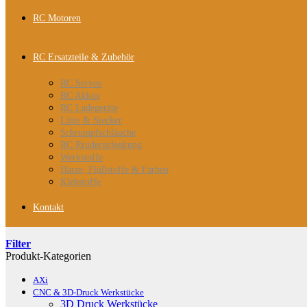
RC Motoren
RC Ersatzteile & Zubehör
RC Servos
RC Akkus
RC Ladegeräte
Litze & Stecker
Schrumpfschläuche
RC Rruderanlenkung
Werkstoffe
Harze, Flüllstoffe & Farben
Klebstoffe
Kontakt
Filter
Produkt-Kategorien
AXi
CNC & 3D-Druck Werkstücke
3D Druck Werkstücke