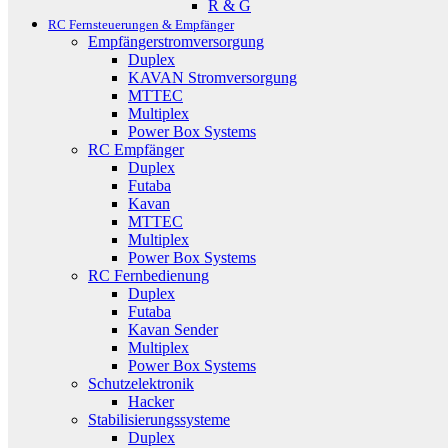
R & G
RC Fernsteuerungen & Empfänger
Empfängerstromversorgung
Duplex
KAVAN Stromversorgung
MTTEC
Multiplex
Power Box Systems
RC Empfänger
Duplex
Futaba
Kavan
MTTEC
Multiplex
Power Box Systems
RC Fernbedienung
Duplex
Futaba
Kavan Sender
Multiplex
Power Box Systems
Schutzelektronik
Hacker
Stabilisierungssysteme
Duplex