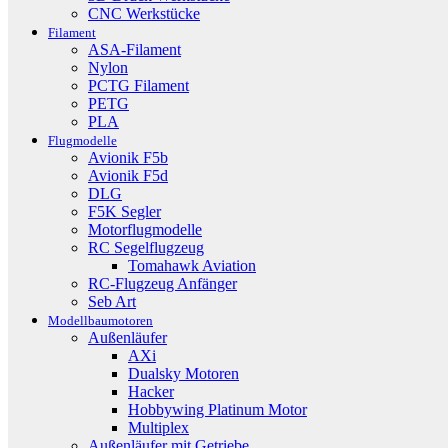
CNC Werkstücke
Filament
ASA-Filament
Nylon
PCTG Filament
PETG
PLA
Flugmodelle
Avionik F5b
Avionik F5d
DLG
F5K Segler
Motorflugmodelle
RC Segelflugzeug
Tomahawk Aviation
RC-Flugzeug Anfänger
Seb Art
Modellbaumotoren
Außenläufer
AXi
Dualsky Motoren
Hacker
Hobbywing Platinum Motor
Multiplex
Außenläufer mit Getriebe