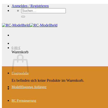
Zum
Anmelden / Registrieren
Inhalt
Suchen
springen
nach:
0,00
€
Warenkorb
Flugmodelle
Es befinden sich keine Produkte im Warenkorb.
Modellflugzeug Anfänger
RC Fernsteuerung