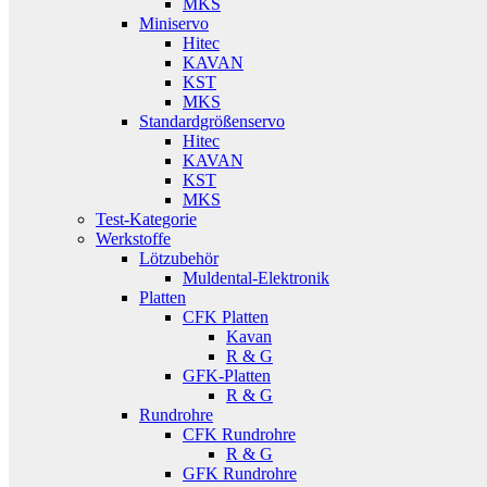
MKS
Miniservo
Hitec
KAVAN
KST
MKS
Standardgrößenservo
Hitec
KAVAN
KST
MKS
Test-Kategorie
Werkstoffe
Lötzubehör
Muldental-Elektronik
Platten
CFK Platten
Kavan
R & G
GFK-Platten
R & G
Rundrohre
CFK Rundrohre
R & G
GFK Rundrohre