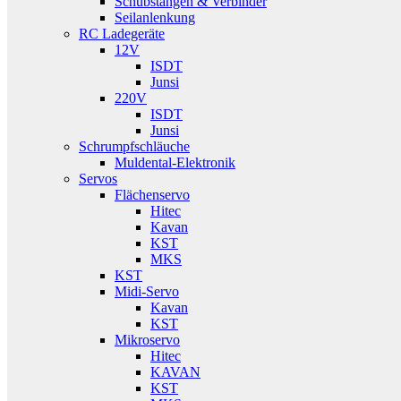
Schubstangen & Verbinder
Seilanlenkung
RC Ladegeräte
12V
ISDT
Junsi
220V
ISDT
Junsi
Schrumpfschläuche
Muldental-Elektronik
Servos
Flächenservo
Hitec
Kavan
KST
MKS
KST
Midi-Servo
Kavan
KST
Mikroservo
Hitec
KAVAN
KST