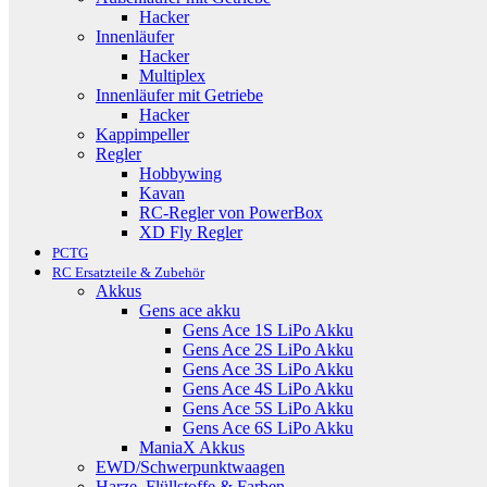
Hacker
Innenläufer
Hacker
Multiplex
Innenläufer mit Getriebe
Hacker
Kappimpeller
Regler
Hobbywing
Kavan
RC-Regler von PowerBox
XD Fly Regler
PCTG
RC Ersatzteile & Zubehör
Akkus
Gens ace akku
Gens Ace 1S LiPo Akku
Gens Ace 2S LiPo Akku
Gens Ace 3S LiPo Akku
Gens Ace 4S LiPo Akku
Gens Ace 5S LiPo Akku
Gens Ace 6S LiPo Akku
ManiaX Akkus
EWD/Schwerpunktwaagen
Harze, Flüllstoffe & Farben