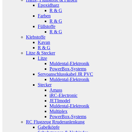
Epoxidharz
R & G
Farben
R & G
Füllstoffe
R & G
Klebstoffe
Kavan
R & G
Litze & Stecker
Litze
Muldental-Elektronik
PowerBox-Systems
Servoanschlusskabel JR PVC
Muldental-Elektronik
Stecker
Amass
iRC-Electronic
JETImodel
Muldental-Elektronik
Multiplex
PowerBox-Systems
RC Flugzeug Rruderanlenkung
Gabelköpfe