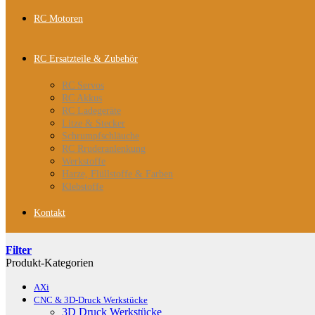
RC Motoren
RC Ersatzteile & Zubehör
RC Servos
RC Akkus
RC Ladegeräte
Litze & Stecker
Schrumpfschläuche
RC Rruderanlenkung
Werkstoffe
Harze, Flüllstoffe & Farben
Klebstoffe
Kontakt
Filter
Produkt-Kategorien
AXi
CNC & 3D-Druck Werkstücke
3D Druck Werkstücke