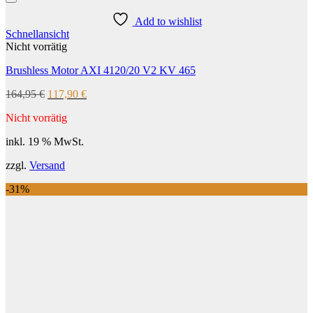
Add to wishlist
Schnellansicht
Nicht vorrätig
Brushless Motor AXI 4120/20 V2 KV 465
Ursprünglicher
Aktueller
164,95
€
117,90
€
Preis
Preis
Nicht vorrätig
war:
ist:
164,95 €
117,90 €.
inkl. 19 % MwSt.
zzgl.
Versand
-31%