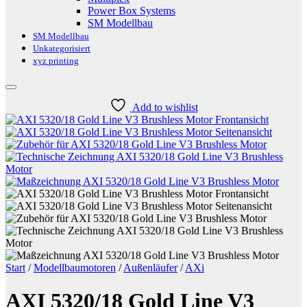
Power Box Systems
SM Modellbau
SM Modellbau
Unkategorisiert
xyz printing
Add to wishlist
Start
/
Modellbaumotoren
/
Außenläufer
/
AXi
AXI 5320/18 Gold Line V3