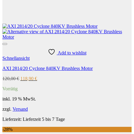
Add to wishlist
Schnellansicht
AXI 2814/20 Cyclone 840KV Brushless Motor
Ursprünglicher
Aktueller
120,00
€
118,90
€
Preis
Preis
Vorrätig
war:
ist:
120,00 €
118,90 €.
inkl. 19 % MwSt.
zzgl.
Versand
Lieferzeit:
Lieferzeit 5 bis 7 Tage
-28%