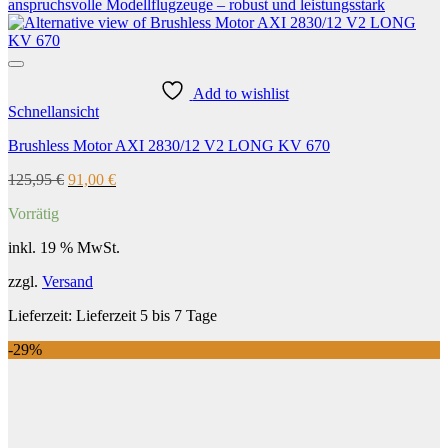
Add to wishlist
Schnellansicht
Brushless Motor AXI 2830/12 V2 LONG KV 670
Ursprünglicher
Aktueller
125,95
€
91,00
€
Preis
Preis
Vorrätig
war:
ist:
125,95 €
91,00 €.
inkl. 19 % MwSt.
zzgl.
Versand
Lieferzeit:
Lieferzeit 5 bis 7 Tage
-29%