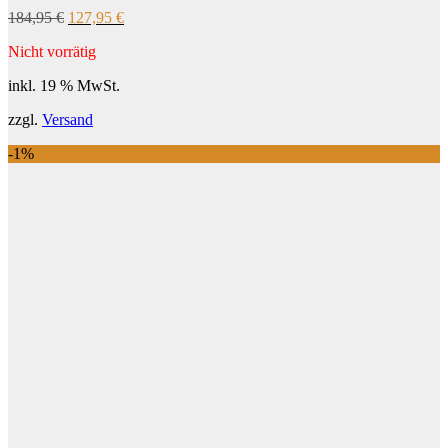
Ursprünglicher
Aktueller
184,95
€
127,95
€
Preis
Preis
Nicht vorrätig
war:
ist:
184,95 €
127,95 €.
inkl. 19 % MwSt.
zzgl.
Versand
-1%