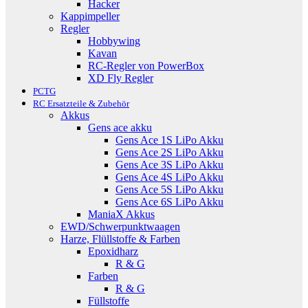
Hacker
Kappimpeller
Regler
Hobbywing
Kavan
RC-Regler von PowerBox
XD Fly Regler
PCTG
RC Ersatzteile & Zubehör
Akkus
Gens ace akku
Gens Ace 1S LiPo Akku
Gens Ace 2S LiPo Akku
Gens Ace 3S LiPo Akku
Gens Ace 4S LiPo Akku
Gens Ace 5S LiPo Akku
Gens Ace 6S LiPo Akku
ManiaX Akkus
EWD/Schwerpunktwaagen
Harze, Flüllstoffe & Farben
Epoxidharz
R & G
Farben
R & G
Füllstoffe