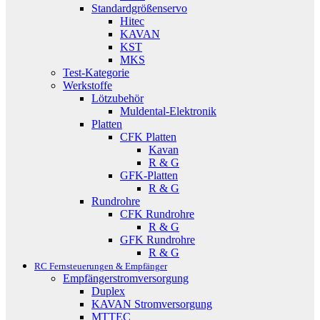
Standardgrößenservo
Hitec
KAVAN
KST
MKS
Test-Kategorie
Werkstoffe
Lötzubehör
Muldental-Elektronik
Platten
CFK Platten
Kavan
R & G
GFK-Platten
R & G
Rundrohre
CFK Rundrohre
R & G
GFK Rundrohre
R & G
RC Fernsteuerungen & Empfänger
Empfängerstromversorgung
Duplex
KAVAN Stromversorgung
MTTEC