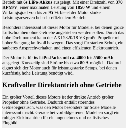
Betrieb mit
6s LiPo-Akkus
ausgelegt. Mit einer Drehzahl von
370
RPM/V
, einer maximalen Leistung von
1850 W
und einem
Wirkungsgrad von bis zu
95 %
bietet der Motor starke
Leistungsreserven bei sehr effizientem Betrieb.
Besonders interessant ist dieser Motor für Modelle, bei denen große
Luftschrauben ohne Getriebe angetrieben werden sollen. Durch das
hohe Drehmoment kann der AXI 5320/18 V3 große Propeller mit
hoher Steigung kraftvoll bewegen. Das sorgt für starken Schub, ein
sauberes Ansprechverhalten und einen effizienten Elektroantrieb.
Der Motor ist für
6s LiPo-Packs mit ca. 4000 bis 5500 mAh
ausgelegt. Kurzzeitig sind Ströme bis etwa
80 A
möglich. Dadurch
eignet sich der Motor auch für leistungsstarke Setups, bei denen
kurzfristig hohe Leistung benötigt wird.
Kraftvoller Direktantrieb ohne Getriebe
Ein großer Vorteil dieses Motors ist der direkte Antrieb großer
Propeller ohne Getriebe. Dadurch entfällt störendes
Getriebegeräusch, was den Motor besonders für Scale-Modelle
interessant macht. Gerade bei vorbildgetreuen Modellen sorgt ein
ruhiger Elektroantrieb für ein angenehmes und realistisches
Flugbild.