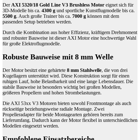
Der
AXI 5320/18 Gold Line V3 Brushless Motor
eignet sich für
3D-Modelle bis ca.
4300 g
und sportliche Kunstflugmodelle bis ca.
5500 g
. Auch große Trainer bis ca.
7000 g
können mit dem
passenden Setup betrieben werden.
Durch die Kombination aus hoher Effizienz, kräftigem Drehmoment
und robuster Bauweise ist dieser AXI Motor eine hochwertige Wahl
für große Elektroflugmodelle.
Robuste Bauweise mit 8 mm Welle
Der Motor besitzt eine gehärtete
8 mm Stahlwelle
, die von drei
Kugellagern unterstützt wird. Diese Konstruktion sorgt für einen
ruhigen Lauf, hohe Belastbarkeit und eine lange Lebensdauer. Die
stabile Bauweise ist besonders wichtig bei großen Modellen,
größeren Propellern und hohen Strombelastungen.
Die AXI 53xx V3 Motoren bieten sowohl Frontmontage als auch
rückseitige beziehungsweise radiale Montage. Zwei
Propelleradapter für beide Montagearten gehören bereits zum
Lieferumfang. Dadurch kann der Motor flexibel in unterschiedlichen
Modellen eingesetzt werden.
Empfohlene Einsatzbereiche