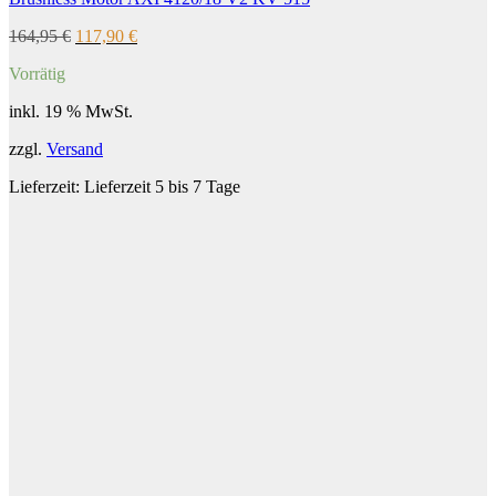
Ursprünglicher
Aktueller
164,95
€
117,90
€
Preis
Preis
Vorrätig
war:
ist:
164,95 €
117,90 €.
inkl. 19 % MwSt.
zzgl.
Versand
Lieferzeit:
Lieferzeit 5 bis 7 Tage