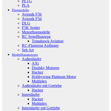
PETG
PLA
Flugmodelle
Avionik F5b
Avionik F5d
DLG
F5K Segler
Motorflugmodelle
RC Segelflugzeug
Tomahawk Aviation
RC-Flugzeug Anfänger
Seb Art
Modellbaumotoren
Außenläufer
AXi
Dualsky Motoren
Hacker
Hobbywing Platinum Motor
Multiplex
Außenläufer mit Getriebe
Hacker
Innenläufer
Hacker
Multiplex
Innenläufer mit Getriebe