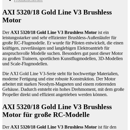
Produktsicherheit
Brushless
Motor
AXI 5320/18 Gold Line V3 Brushless
Menge
Motor
Der
AXI 5320/18 Gold Line V3 Brushless Motor
ist ein
leistungsstarker und sehr effizienter Brushless-Außenläufer für
große RC-Flugmodelle. Er wurde für Piloten entwickelt, die einen
kräftigen, zuverlässigen und langlebigen Elektroantrieb für
anspruchsvolle Modelle suchen. Besonders gut passt dieser Motor
zu großen Trainern, sportlichen Kunstflugmodellen, 3D-Modellen
und Scale-Flugmodellen.
Die AXI Gold Line V3-Serie steht für hochwertige Materialien,
moderne Fertigung und eine robuste Konstruktion. Der Motor
arbeitet mit starken Neodym-Magneten und einem rotierenden
Gehäuse. Dadurch entsteht ein hohes Drehmoment, mit dem große
Propeller direkt und effizient angetrieben werden können.
AXI 5320/18 Gold Line V3 Brushless
Motor für große RC-Modelle
Der
AXI 5320/18 Gold Line V3 Brushless Motor
ist für den