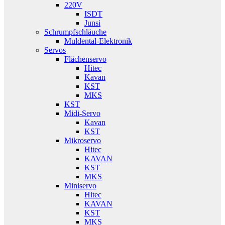
220V
ISDT
Junsi
Schrumpfschläuche
Muldental-Elektronik
Servos
Flächenservo
Hitec
Kavan
KST
MKS
KST
Midi-Servo
Kavan
KST
Mikroservo
Hitec
KAVAN
KST
MKS
Miniservo
Hitec
KAVAN
KST
MKS