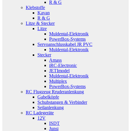
R & G
Klebstoffe
Kavan
R & G
Litze & Stecker
Litze
Muldental-Elektronik
PowerBox-Systems
Servoanschlusskabel JR PVC
Muldental-Elektronik
Stecker
Amass
iRC-Electronic
JETImodel
Muldental-Elektronik
Multiplex
PowerBox-Systems
RC Flugzeug Rruderanlenkung
Gabelköpfe
Schubstangen & Verbinder
Seilanlenkung
RC Ladegeräte
12V
ISDT
Junsi