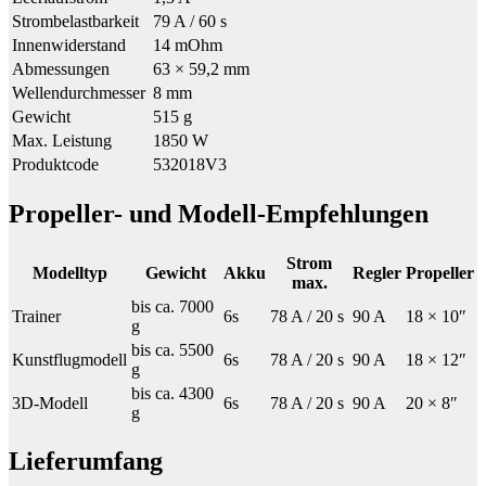
Strombelastbarkeit
79 A / 60 s
Innenwiderstand
14 mOhm
Abmessungen
63 × 59,2 mm
Wellendurchmesser
8 mm
Gewicht
515 g
Max. Leistung
1850 W
Produktcode
532018V3
Propeller- und Modell-Empfehlungen
Strom
Modelltyp
Gewicht
Akku
Regler
Propeller
max.
bis ca. 7000
Trainer
6s
78 A / 20 s
90 A
18 × 10″
g
bis ca. 5500
Kunstflugmodell
6s
78 A / 20 s
90 A
18 × 12″
g
bis ca. 4300
3D-Modell
6s
78 A / 20 s
90 A
20 × 8″
g
Lieferumfang