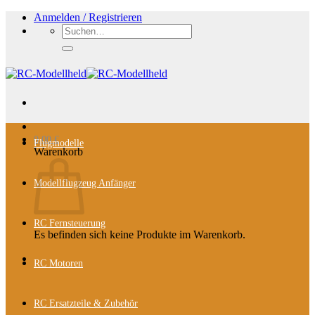
Zum
Anmelden / Registrieren
Inhalt
Suchen
springen
nach:
0,00
€
Flugmodelle
Warenkorb
Modellflugzeug Anfänger
RC Fernsteuerung
Es befinden sich keine Produkte im Warenkorb.
RC Motoren
RC Ersatzteile & Zubehör