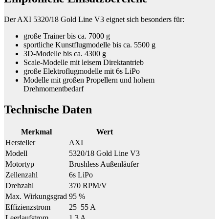
Der AXI 5320/18 Gold Line V3 eignet sich besonders für:
große Trainer bis ca. 7000 g
sportliche Kunstflugmodelle bis ca. 5500 g
3D-Modelle bis ca. 4300 g
Scale-Modelle mit leisem Direktantrieb
große Elektroflugmodelle mit 6s LiPo
Modelle mit großen Propellern und hohem
Drehmomentbedarf
Technische Daten
Merkmal
Wert
Hersteller
AXI
Modell
5320/18 Gold Line V3
Motortyp
Brushless Außenläufer
Zellenzahl
6s LiPo
Drehzahl
370 RPM/V
Max. Wirkungsgrad
95 %
Effizienzstrom
25–55 A
Leerlaufstrom
1,3 A