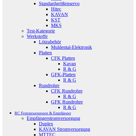
Standardgrößenservo
Hitec
KAVAN
KST
MKS
Test-Kategorie
Werkstoffe
Lötzubehör
Muldental-Elektronik
Platten
CFK Platten
Kavan
R & G
GFK-Platten
R & G
Rundrohre
CFK Rundrohre
R & G
GFK Rundrohre
R & G
RC Fernsteuerungen & Empfänger
Empfängerstromversorgung
Duplex
KAVAN Stromversorgung
MTTEC