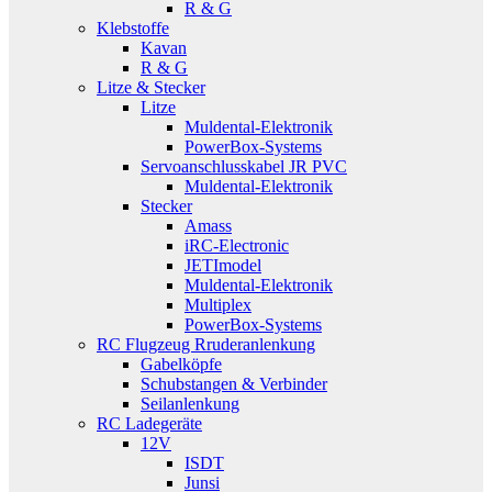
R & G
Klebstoffe
Kavan
R & G
Litze & Stecker
Litze
Muldental-Elektronik
PowerBox-Systems
Servoanschlusskabel JR PVC
Muldental-Elektronik
Stecker
Amass
iRC-Electronic
JETImodel
Muldental-Elektronik
Multiplex
PowerBox-Systems
RC Flugzeug Rruderanlenkung
Gabelköpfe
Schubstangen & Verbinder
Seilanlenkung
RC Ladegeräte
12V
ISDT
Junsi