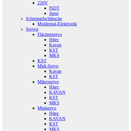
220V
ISDT
Junsi
Schrumpfschläuche
Muldental-Elektronik
Servos
Flächenservo
Hitec
Kavan
KST
MKS
KST
Midi-Servo
Kavan
KST
Mikroservo
Hitec
KAVAN
KST
MKS
Miniservo
Hitec
KAVAN
KST
MKS