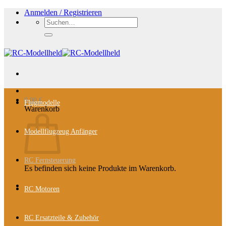
Zum
Anmelden / Registrieren
Inhalt
Suchen
springen
nach:
0,00
€
Flugmodelle
Warenkorb
Modellflugzeug Anfänger
RC Fernsteuerung
Es befinden sich keine Produkte im Warenkorb.
RC Motoren
RC Ersatzteile & Zubehör