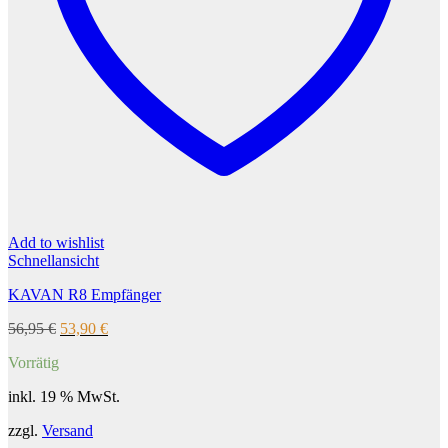
Add to wishlist
Schnellansicht
KAVAN R8 Empfänger
Ursprünglicher
Aktueller
56,95
€
53,90
€
Preis
Preis
Vorrätig
war:
ist:
56,95 €
53,90 €.
inkl. 19 % MwSt.
zzgl.
Versand