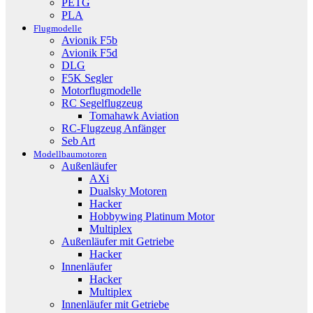
PETG
PLA
Flugmodelle
Avionik F5b
Avionik F5d
DLG
F5K Segler
Motorflugmodelle
RC Segelflugzeug
Tomahawk Aviation
RC-Flugzeug Anfänger
Seb Art
Modellbaumotoren
Außenläufer
AXi
Dualsky Motoren
Hacker
Hobbywing Platinum Motor
Multiplex
Außenläufer mit Getriebe
Hacker
Innenläufer
Hacker
Multiplex
Innenläufer mit Getriebe