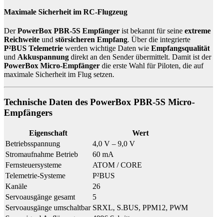
Maximale Sicherheit im RC-Flugzeug
Der
PowerBox PBR-5S Empfänger
ist bekannt für seine
extreme
Reichweite
und
störsicheren Empfang
. Über die integrierte
P²BUS Telemetrie
werden wichtige Daten wie
Empfangsqualität
und
Akkuspannung
direkt an den Sender übermittelt. Damit ist der
PowerBox Micro-Empfänger
die erste Wahl für Piloten, die auf
maximale Sicherheit im Flug setzen.
Technische Daten des PowerBox PBR-5S Micro-
Empfängers
Eigenschaft
Wert
Betriebsspannung
4,0 V – 9,0 V
Stromaufnahme Betrieb
60 mA
Fernsteuersysteme
ATOM / CORE
Telemetrie-Systeme
P²BUS
Kanäle
26
Servoausgänge gesamt
5
Servoausgänge umschaltbar
SRXL, S.BUS, PPM12, PWM