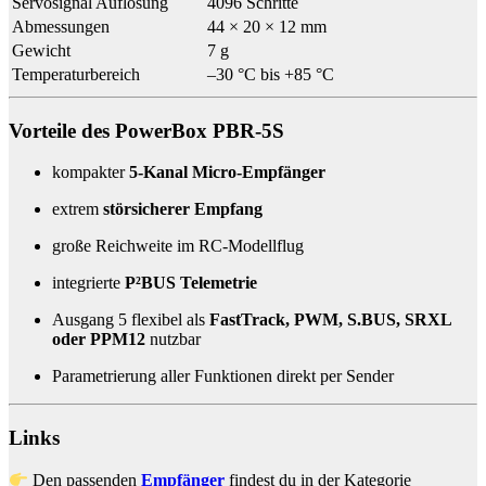
Servosignal Auflösung
4096 Schritte
Abmessungen
44 × 20 × 12 mm
Gewicht
7 g
Temperaturbereich
–30 °C bis +85 °C
Vorteile des PowerBox PBR-5S
kompakter
5-Kanal Micro-Empfänger
extrem
störsicherer Empfang
große Reichweite im RC-Modellflug
integrierte
P²BUS Telemetrie
Ausgang 5 flexibel als
FastTrack, PWM, S.BUS, SRXL
oder PPM12
nutzbar
Parametrierung aller Funktionen direkt per Sender
Links
Den passenden
Empfänger
findest du in der Kategorie