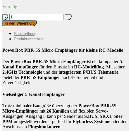
Vorrätig
PowerBox
PBR-
In den Warenkorb
5S
Micro-
Beschreibung
Empfänger
Produktsicherheit
Menge
PowerBox PBR-5S Micro-Empfänger für kleine RC-Modelle
Der
PowerBox PBR-5S Micro-Empfänger
ist ein kompakter
5-
Kanal Empfänger
für den Einsatz im
RC-Modellflug
. Mit seiner
2.4GHz Technologie
und der
integrierten P²BUS Telemetrie
bietet der
PBR-5S Empfänger
höchste Sicherheit und
Zuverlässigkeit.
Vielseitiger 5-Kanal Empfänger
Trotz minimaler Baugröße überzeugt der
PowerBox PBR-5S
Micro-Empfänger
mit
26 Kanälen
und flexiblen Servo-
Ausgängen. Ausgang 5 kann per Sender als
S.BUS, SRXL oder
PPM
umgestellt werden – perfekt für
Flybarless-Systeme
oder den
Anschluss an
Flugsimulatoren
.