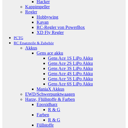
Hacker
Kappimpeller
Regler
Hobbywing
Kavan
RC-Regler von PowerBox
XD Fly Regler
PCTG
RC Ersatzteile & Zubehör
Akkus
Gens ace akku
Gens Ace 1S LiPo Akku
Gens Ace 2S LiPo Akku
Gens Ace 3S LiPo Akku
Gens Ace 4S LiPo Akku
Gens Ace 5S LiPo Akku
Gens Ace 6S LiPo Akku
ManiaX Akkus
EWD/Schwerpunktwaagen
Harze, Flüllstoffe & Farben
Epoxidharz
R & G
Farben
R & G
Füllstoffe