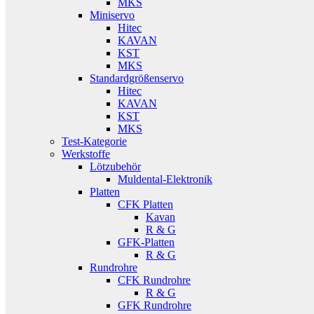
MKS
Miniservo
Hitec
KAVAN
KST
MKS
Standardgrößenservo
Hitec
KAVAN
KST
MKS
Test-Kategorie
Werkstoffe
Lötzubehör
Muldental-Elektronik
Platten
CFK Platten
Kavan
R & G
GFK-Platten
R & G
Rundrohre
CFK Rundrohre
R & G
GFK Rundrohre