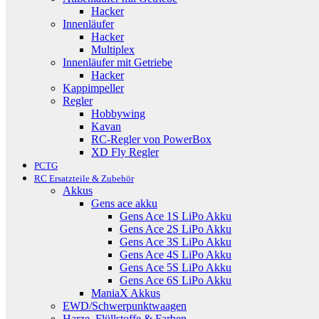
Hacker
Innenläufer
Hacker
Multiplex
Innenläufer mit Getriebe
Hacker
Kappimpeller
Regler
Hobbywing
Kavan
RC-Regler von PowerBox
XD Fly Regler
PCTG
RC Ersatzteile & Zubehör
Akkus
Gens ace akku
Gens Ace 1S LiPo Akku
Gens Ace 2S LiPo Akku
Gens Ace 3S LiPo Akku
Gens Ace 4S LiPo Akku
Gens Ace 5S LiPo Akku
Gens Ace 6S LiPo Akku
ManiaX Akkus
EWD/Schwerpunktwaagen
Harze, Flüllstoffe & Farben