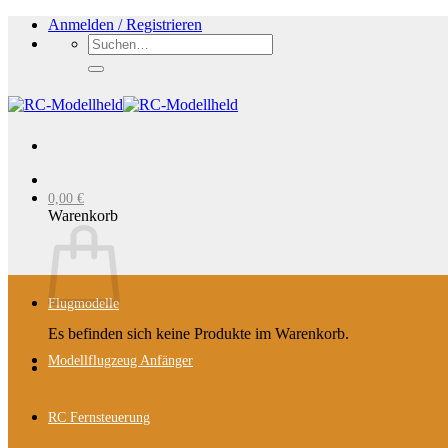
Zum
Anmelden / Registrieren
Inhalt
Suchen
springen
nach:
0,00
€
Warenkorb
Flugmodelle
Es befinden sich keine Produkte im Warenkorb.
Modellflugzeug Anfänger
RC Fernsteuerung