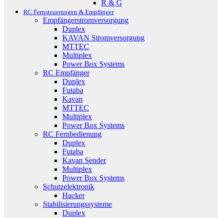
R & G
RC Fernsteuerungen & Empfänger
Empfängerstromversorgung
Duplex
KAVAN Stromversorgung
MTTEC
Multiplex
Power Box Systems
RC Empfänger
Duplex
Futaba
Kavan
MTTEC
Multiplex
Power Box Systems
RC Fernbedienung
Duplex
Futaba
Kavan Sender
Multiplex
Power Box Systems
Schutzelektronik
Hacker
Stabilisierungssysteme
Duplex