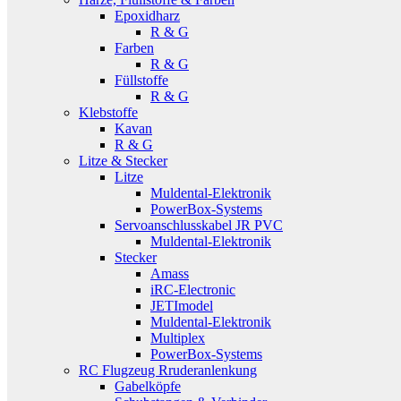
Epoxidharz
R & G
Farben
R & G
Füllstoffe
R & G
Klebstoffe
Kavan
R & G
Litze & Stecker
Litze
Muldental-Elektronik
PowerBox-Systems
Servoanschlusskabel JR PVC
Muldental-Elektronik
Stecker
Amass
iRC-Electronic
JETImodel
Muldental-Elektronik
Multiplex
PowerBox-Systems
RC Flugzeug Rruderanlenkung
Gabelköpfe