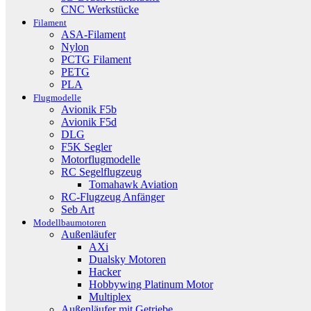
CNC Werkstücke
Filament
ASA-Filament
Nylon
PCTG Filament
PETG
PLA
Flugmodelle
Avionik F5b
Avionik F5d
DLG
F5K Segler
Motorflugmodelle
RC Segelflugzeug
Tomahawk Aviation
RC-Flugzeug Anfänger
Seb Art
Modellbaumotoren
Außenläufer
AXi
Dualsky Motoren
Hacker
Hobbywing Platinum Motor
Multiplex
Außenläufer mit Getriebe