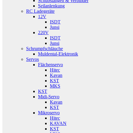
Schubstangen & Verbinder
Seilanlenkung
RC Ladegeräte
12V
ISDT
Junsi
220V
ISDT
Junsi
Schrumpfschläuche
Muldental-Elektronik
Servos
Flächenservo
Hitec
Kavan
KST
MKS
KST
Midi-Servo
Kavan
KST
Mikroservo
Hitec
KAVAN
KST