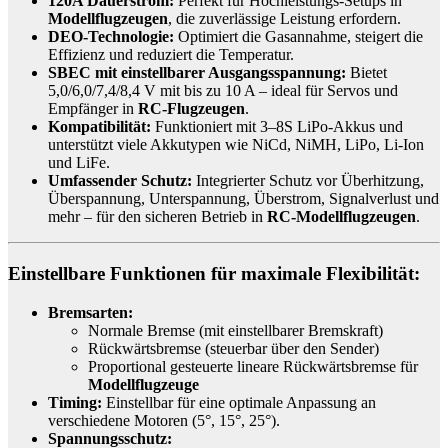
120A Dauerstrom:
Perfekt für Hochleistungs-Setups in
Modellflugzeugen
, die zuverlässige Leistung erfordern.
DEO-Technologie:
Optimiert die Gasannahme, steigert die
Effizienz und reduziert die Temperatur.
SBEC mit einstellbarer Ausgangsspannung:
Bietet
5,0/6,0/7,4/8,4 V mit bis zu 10 A – ideal für Servos und
Empfänger in
RC-Flugzeugen
.
Kompatibilität:
Funktioniert mit 3–8S LiPo-Akkus und
unterstützt viele Akkutypen wie NiCd, NiMH, LiPo, Li-Ion
und LiFe.
Umfassender Schutz:
Integrierter Schutz vor Überhitzung,
Überspannung, Unterspannung, Überstrom, Signalverlust und
mehr – für den sicheren Betrieb in
RC-Modellflugzeugen
.
Einstellbare Funktionen für maximale Flexibilität:
Bremsarten:
Normale Bremse (mit einstellbarer Bremskraft)
Rückwärtsbremse (steuerbar über den Sender)
Proportional gesteuerte lineare Rückwärtsbremse für
Modellflugzeuge
Timing:
Einstellbar für eine optimale Anpassung an
verschiedene Motoren (5°, 15°, 25°).
Spannungsschutz: