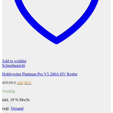
Add to wishlist
Schnellansicht
Hobbywing Platinum Pro V5 260A HV Regler
Ursprünglicher
Aktueller
459,90
€
449,90
€
Preis
Preis
Vorrätig
war:
ist:
459,90 €
449,90 €.
inkl. 19 % MwSt.
zzgl.
Versand