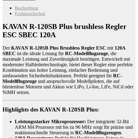
120SB
Plus
Beschreibung
brushless
Produktsicherheit
Regler
ESC
KAVAN R-120SB Plus brushless Regler
SBEC
ESC SBEC 120A
120A
Menge
Der
KAVAN R-120SB Plus Brushless Regler ESC
mit
120A
SBEC
ist die ideale Lösung für
RC-Modellflugzeuge
, die
maximale Leistung und Zuverlässigkeit benötigen. Entwickelt mit
modernster Halbleitertechnologie, bietet dieser Regler eine perfekte
Kombination aus hoher Leistung, einfacher Bedienung und
umfassenden Sicherheitsfunktionen. Perfekt geeignet für
RC-
Modellflugzeuge
und anspruchsvolle Modellpiloten, die auf
bürstenlose Motoren und Akkus wie LiPo, Li-Ion, LiFe, NiCd oder
NiMH setzen.
Highlights des KAVAN R-120SB Plus:
Leistungsstarker Mikroprozessor:
Der integrierte 32-Bit
ARM M4 Prozessor mit bis zu 96 MHz sorgt für präzise und
reaktionsschnelle Steuerung in
RC-Modellflugzeugen
.