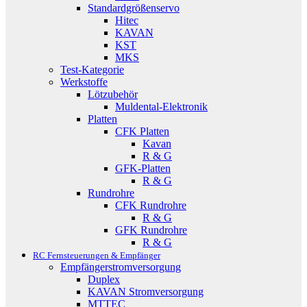
Standardgrößenservo
Hitec
KAVAN
KST
MKS
Test-Kategorie
Werkstoffe
Lötzubehör
Muldental-Elektronik
Platten
CFK Platten
Kavan
R & G
GFK-Platten
R & G
Rundrohre
CFK Rundrohre
R & G
GFK Rundrohre
R & G
RC Fernsteuerungen & Empfänger
Empfängerstromversorgung
Duplex
KAVAN Stromversorgung
MTTEC