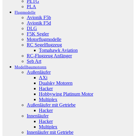
PETG
PLA
Flugmodelle
Avionik F5b
Avionik F5d
DLG
F5K Segler
Motorflugmodelle
RC Segelflugzeug
Tomahawk Aviation
RC-Flugzeug Anfänger
Seb Art
Modellbaumotoren
Außenläufer
AXi
Dualsky Motoren
Hacker
Hobbywing Platinum Motor
Multiplex
Außenläufer mit Getriebe
Hacker
Innenläufer
Hacker
Multiplex
Innenläufer mit Getriebe