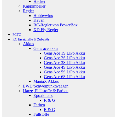
Hacker
Kappimpeller
Regler
Hobbywing
Kavan
RC-Regler von PowerBox
XD Fly Regler
PCTG
RC Ersatzteile & Zubehör
Akkus
Gens ace akku
Gens Ace 1S LiPo Akku
Gens Ace 2S LiPo Akku
Gens Ace 3S LiPo Akku
Gens Ace 4S LiPo Akku
Gens Ace 5S LiPo Akku
Gens Ace 6S LiPo Akku
ManiaX Akkus
EWD/Schwerpunktwaagen
Harze, Flüllstoffe & Farben
Epoxidharz
R & G
Farben
R & G
Füllstoffe