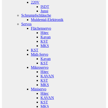
220V
ISDT
Junsi
Schrumpfschläuche
Muldental-Elektronik
Servos
Flächenservo
Hitec
Kavan
KST
MKS
KST
Midi-Servo
Kavan
KST
Mikroservo
Hitec
KAVAN
KST
MKS
Miniservo
Hitec
KAVAN
KST
MKS