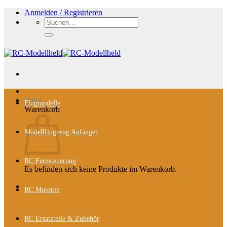
Zum
Anmelden / Registrieren
Inhalt
Suchen
springen
nach:
0,00
€
Flugmodelle
Warenkorb
Modellflugzeug Anfänger
RC Fernsteuerung
Es befinden sich keine Produkte im Warenkorb.
RC Motoren
RC Ersatzteile & Zubehör