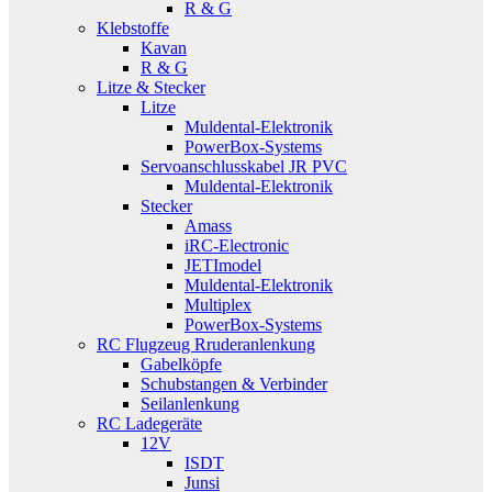
R & G
Klebstoffe
Kavan
R & G
Litze & Stecker
Litze
Muldental-Elektronik
PowerBox-Systems
Servoanschlusskabel JR PVC
Muldental-Elektronik
Stecker
Amass
iRC-Electronic
JETImodel
Muldental-Elektronik
Multiplex
PowerBox-Systems
RC Flugzeug Rruderanlenkung
Gabelköpfe
Schubstangen & Verbinder
Seilanlenkung
RC Ladegeräte
12V
ISDT
Junsi