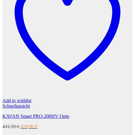
Add to wishlist
Schnellansicht
KAVAN Smart PRO-200HV Opto
Ursprünglicher
Aktueller
431,59
€
419,90
€
Preis
Preis