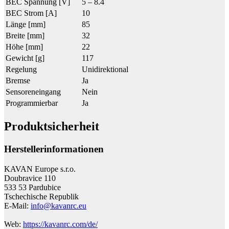
BEC Spannung [V]
5 – 8.4
BEC Strom [A]
10
Länge [mm]
85
Breite [mm]
32
Höhe [mm]
22
Gewicht [g]
117
Regelung
Unidirektional
Bremse
Ja
Sensoreneingang
Nein
Programmierbar
Ja
Produktsicherheit
Herstellerinformationen
KAVAN Europe s.r.o.
Doubravice 110
533 53 Pardubice
Tschechische Republik
E-Mail:
info@kavanrc.eu
Web:
https://kavanrc.com/de/