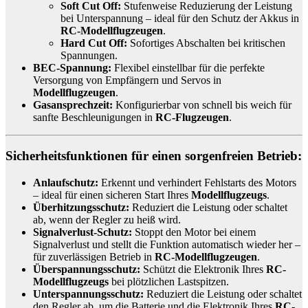
Soft Cut Off:
Stufenweise Reduzierung der Leistung
bei Unterspannung – ideal für den Schutz der Akkus in
RC-Modellflugzeugen
.
Hard Cut Off:
Sofortiges Abschalten bei kritischen
Spannungen.
BEC-Spannung:
Flexibel einstellbar für die perfekte
Versorgung von Empfängern und Servos in
Modellflugzeugen
.
Gasansprechzeit:
Konfigurierbar von schnell bis weich für
sanfte Beschleunigungen in
RC-Flugzeugen
.
Sicherheitsfunktionen für einen sorgenfreien Betrieb:
Anlaufschutz:
Erkennt und verhindert Fehlstarts des Motors
– ideal für einen sicheren Start Ihres
Modellflugzeugs
.
Überhitzungsschutz:
Reduziert die Leistung oder schaltet
ab, wenn der Regler zu heiß wird.
Signalverlust-Schutz:
Stoppt den Motor bei einem
Signalverlust und stellt die Funktion automatisch wieder her –
für zuverlässigen Betrieb in
RC-Modellflugzeugen
.
Überspannungsschutz:
Schützt die Elektronik Ihres
RC-
Modellflugzeugs
bei plötzlichen Lastspitzen.
Unterspannungsschutz:
Reduziert die Leistung oder schaltet
den Regler ab, um die Batterie und die Elektronik Ihres
RC-