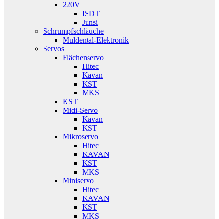
220V
ISDT
Junsi
Schrumpfschläuche
Muldental-Elektronik
Servos
Flächenservo
Hitec
Kavan
KST
MKS
KST
Midi-Servo
Kavan
KST
Mikroservo
Hitec
KAVAN
KST
MKS
Miniservo
Hitec
KAVAN
KST
MKS