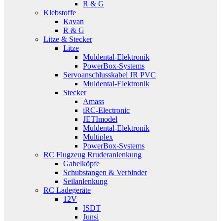
R & G
Klebstoffe
Kavan
R & G
Litze & Stecker
Litze
Muldental-Elektronik
PowerBox-Systems
Servoanschlusskabel JR PVC
Muldental-Elektronik
Stecker
Amass
iRC-Electronic
JETImodel
Muldental-Elektronik
Multiplex
PowerBox-Systems
RC Flugzeug Rruderanlenkung
Gabelköpfe
Schubstangen & Verbinder
Seilanlenkung
RC Ladegeräte
12V
ISDT
Junsi