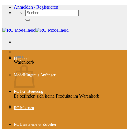
Zum
Anmelden / Registrieren
Inhalt
Suchen
springen
nach:
0,00
€
Flugmodelle
Warenkorb
Modellflugzeug Anfänger
RC Fernsteuerung
Es befinden sich keine Produkte im Warenkorb.
RC Motoren
RC Ersatzteile & Zubehör