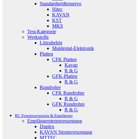
Standardgrößenservo
Hitec
KAVAN
KST
MKS
Test-Kategorie
Werkstoffe
Lötzubehör
Muldental-Elektronik
Platten
CFK Platten
Kavan
R & G
GFK-Platten
R & G
Rundrohre
CFK Rundrohre
R & G
GFK Rundrohre
R & G
RC Fernsteuerungen & Empfänger
Empfängerstromversorgung
Duplex
KAVAN Stromversorgung
MTTEC