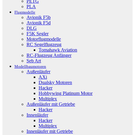
PETG
PLA
Flugmodelle
Avionik F5b
Avionik F5d
DLG
F5K Segler
Motorflugmodelle
RC Segelflugzeug
Tomahawk Aviation
RC-Flugzeug Anfänger
Seb Art
Modellbaumotoren
Außenläufer
AXi
Dualsky Motoren
Hacker
Hobbywing Platinum Motor
Multiplex
Außenläufer mit Getriebe
Hacker
Innenläufer
Hacker
Multiplex
Innenläufer mit Getriebe