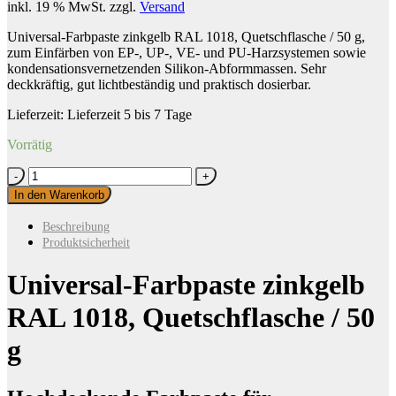
inkl. 19 % MwSt.
zzgl.
Versand
Universal-Farbpaste zinkgelb RAL 1018, Quetschflasche / 50 g,
zum Einfärben von EP-, UP-, VE- und PU-Harzsystemen sowie
kondensationsvernetzenden Silikon-Abformmassen. Sehr
deckkräftig, gut lichtbeständig und praktisch dosierbar.
Lieferzeit:
Lieferzeit 5 bis 7 Tage
Vorrätig
Universal-
Farbpaste
In den Warenkorb
zinkgelb
RAL
Beschreibung
1018,
Produktsicherheit
Quetschflasche
/
Universal-Farbpaste zinkgelb
50
g
RAL 1018, Quetschflasche / 50
Menge
g