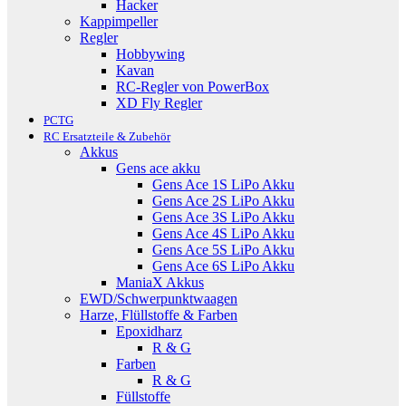
Hacker
Kappimpeller
Regler
Hobbywing
Kavan
RC-Regler von PowerBox
XD Fly Regler
PCTG
RC Ersatzteile & Zubehör
Akkus
Gens ace akku
Gens Ace 1S LiPo Akku
Gens Ace 2S LiPo Akku
Gens Ace 3S LiPo Akku
Gens Ace 4S LiPo Akku
Gens Ace 5S LiPo Akku
Gens Ace 6S LiPo Akku
ManiaX Akkus
EWD/Schwerpunktwaagen
Harze, Flüllstoffe & Farben
Epoxidharz
R & G
Farben
R & G
Füllstoffe