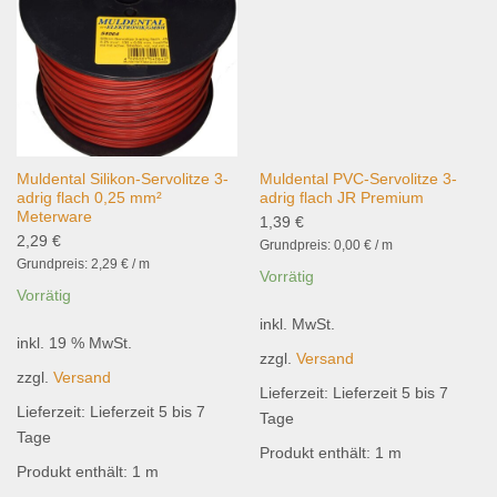
wishlist
wishlist
Muldental Silikon-Servolitze 3-
Muldental PVC-Servolitze 3-
adrig flach 0,25 mm²
adrig flach JR Premium
Meterware
1,39
€
2,29
€
Grundpreis:
0,00
€
/
m
Grundpreis:
2,29
€
/
m
Vorrätig
Vorrätig
inkl. MwSt.
inkl. 19 % MwSt.
zzgl.
Versand
zzgl.
Versand
Lieferzeit:
Lieferzeit 5 bis 7
Lieferzeit:
Lieferzeit 5 bis 7
Tage
Tage
Produkt enthält: 1
m
Produkt enthält: 1
m