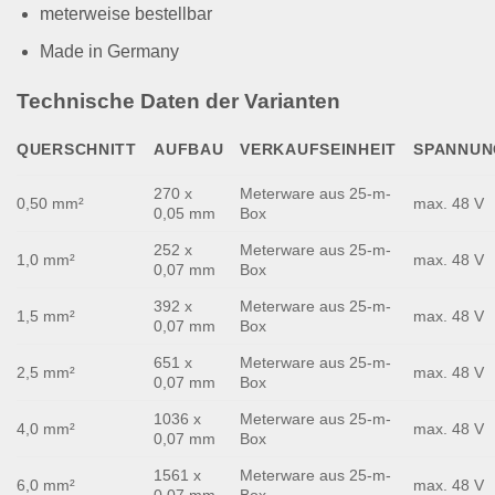
meterweise bestellbar
Made in Germany
Technische Daten der Varianten
QUERSCHNITT
AUFBAU
VERKAUFSEINHEIT
SPANNUN
270 x
Meterware aus 25-m-
0,50 mm²
max. 48 V
0,05 mm
Box
252 x
Meterware aus 25-m-
1,0 mm²
max. 48 V
0,07 mm
Box
392 x
Meterware aus 25-m-
1,5 mm²
max. 48 V
0,07 mm
Box
651 x
Meterware aus 25-m-
2,5 mm²
max. 48 V
0,07 mm
Box
1036 x
Meterware aus 25-m-
4,0 mm²
max. 48 V
0,07 mm
Box
1561 x
Meterware aus 25-m-
6,0 mm²
max. 48 V
0,07 mm
Box