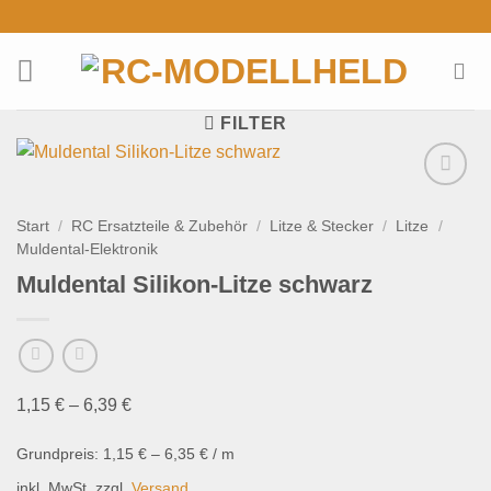
Zum
Inhalt
springen
FILTER
Add to
wishlist
Start
/
RC Ersatzteile & Zubehör
/
Litze & Stecker
/
Litze
/
Muldental-Elektronik
Muldental Silikon-Litze schwarz
1,15
€
–
6,39
€
Grundpreis:
1,15
€
–
6,35
€
/
m
inkl. MwSt.
zzgl.
Versand