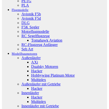
PETG
PLA
Flugmodelle
Avionik F5b
Avionik F5d
DLG
F5K Segler
Motorflugmodelle
RC Segelflugzeug
Tomahawk Aviation
RC-Flugzeug Anfänger
Seb Art
Modellbaumotoren
Außenläufer
AXi
Dualsky Motoren
Hacker
Hobbywing Platinum Motor
Multiplex
Außenläufer mit Getriebe
Hacker
Innenläufer
Hacker
Multiplex
Innenläufer mit Getriebe