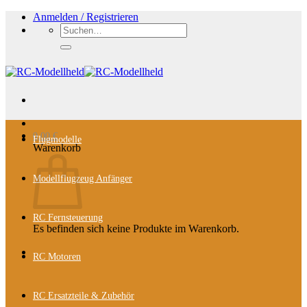
Zum
Anmelden / Registrieren
Inhalt
Suchen
springen
nach:
0,00
€
Flugmodelle
Warenkorb
Modellflugzeug Anfänger
RC Fernsteuerung
Es befinden sich keine Produkte im Warenkorb.
RC Motoren
RC Ersatzteile & Zubehör