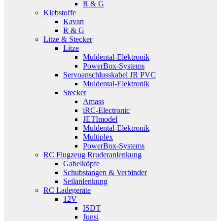
R & G
Klebstoffe
Kavan
R & G
Litze & Stecker
Litze
Muldental-Elektronik
PowerBox-Systems
Servoanschlusskabel JR PVC
Muldental-Elektronik
Stecker
Amass
iRC-Electronic
JETImodel
Muldental-Elektronik
Multiplex
PowerBox-Systems
RC Flugzeug Rruderanlenkung
Gabelköpfe
Schubstangen & Verbinder
Seilanlenkung
RC Ladegeräte
12V
ISDT
Junsi