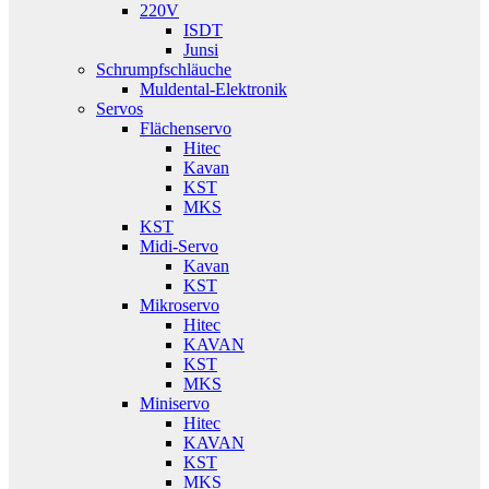
220V
ISDT
Junsi
Schrumpfschläuche
Muldental-Elektronik
Servos
Flächenservo
Hitec
Kavan
KST
MKS
KST
Midi-Servo
Kavan
KST
Mikroservo
Hitec
KAVAN
KST
MKS
Miniservo
Hitec
KAVAN
KST
MKS