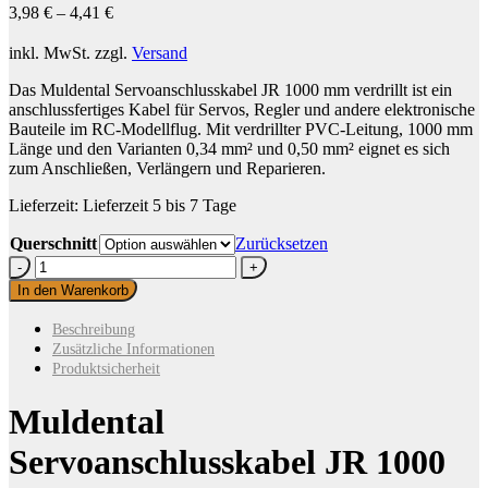
3,98
€
–
4,41
€
inkl. MwSt.
zzgl.
Versand
Das Muldental Servoanschlusskabel JR 1000 mm verdrillt ist ein
anschlussfertiges Kabel für Servos, Regler und andere elektronische
Bauteile im RC-Modellflug. Mit verdrillter PVC-Leitung, 1000 mm
Länge und den Varianten 0,34 mm² und 0,50 mm² eignet es sich
zum Anschließen, Verlängern und Reparieren.
Lieferzeit:
Lieferzeit 5 bis 7 Tage
Querschnitt
Zurücksetzen
Muldental
Servoanschlusskabel
In den Warenkorb
JR
1000
Beschreibung
mm
Zusätzliche Informationen
verdrillt
Produktsicherheit
Menge
Muldental
Servoanschlusskabel JR 1000