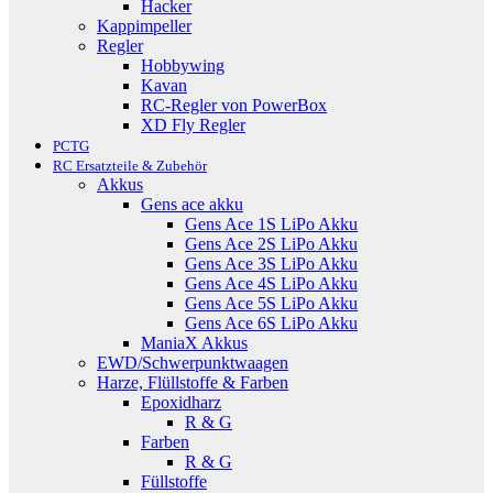
Hacker
Kappimpeller
Regler
Hobbywing
Kavan
RC-Regler von PowerBox
XD Fly Regler
PCTG
RC Ersatzteile & Zubehör
Akkus
Gens ace akku
Gens Ace 1S LiPo Akku
Gens Ace 2S LiPo Akku
Gens Ace 3S LiPo Akku
Gens Ace 4S LiPo Akku
Gens Ace 5S LiPo Akku
Gens Ace 6S LiPo Akku
ManiaX Akkus
EWD/Schwerpunktwaagen
Harze, Flüllstoffe & Farben
Epoxidharz
R & G
Farben
R & G
Füllstoffe