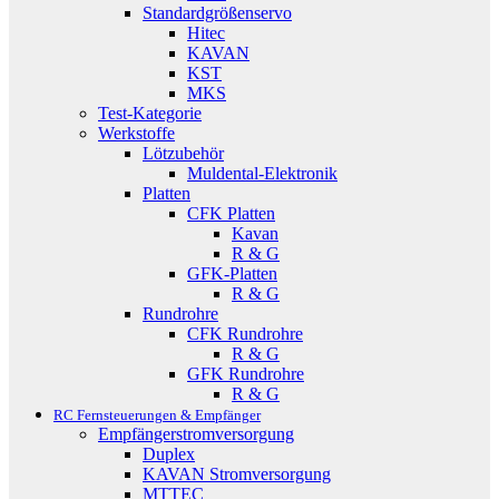
Standardgrößenservo
Hitec
KAVAN
KST
MKS
Test-Kategorie
Werkstoffe
Lötzubehör
Muldental-Elektronik
Platten
CFK Platten
Kavan
R & G
GFK-Platten
R & G
Rundrohre
CFK Rundrohre
R & G
GFK Rundrohre
R & G
RC Fernsteuerungen & Empfänger
Empfängerstromversorgung
Duplex
KAVAN Stromversorgung
MTTEC