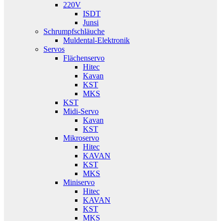
220V
ISDT
Junsi
Schrumpfschläuche
Muldental-Elektronik
Servos
Flächenservo
Hitec
Kavan
KST
MKS
KST
Midi-Servo
Kavan
KST
Mikroservo
Hitec
KAVAN
KST
MKS
Miniservo
Hitec
KAVAN
KST
MKS