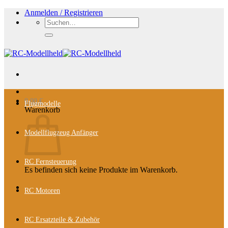
Zum
Anmelden / Registrieren
Inhalt
Suchen
springen
nach:
0,00
€
Flugmodelle
Warenkorb
Modellflugzeug Anfänger
RC Fernsteuerung
Es befinden sich keine Produkte im Warenkorb.
RC Motoren
RC Ersatzteile & Zubehör