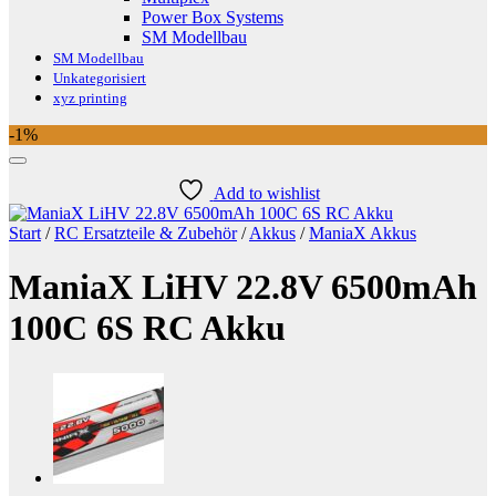
Power Box Systems
SM Modellbau
SM Modellbau
Unkategorisiert
xyz printing
-1%
Add to wishlist
Start
/
RC Ersatzteile & Zubehör
/
Akkus
/
ManiaX Akkus
ManiaX LiHV 22.8V 6500mAh
100C 6S RC Akku