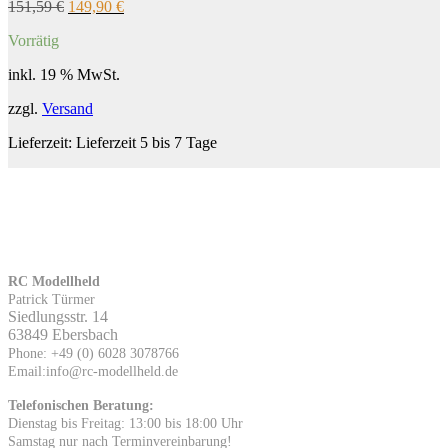
Ursprünglicher
Aktueller
151,59
€
149,90
€
Preis
Preis
Vorrätig
war:
ist:
151,59 €
149,90 €.
inkl. 19 % MwSt.
zzgl.
Versand
Lieferzeit:
Lieferzeit 5 bis 7 Tage
RC Modellheld
Patrick Türmer
Siedlungsstr. 14
63849 Ebersbach
Phone: +49 (0) 6028 3078766
Email:info@rc-modellheld.de
Telefonischen Beratung:
Dienstag bis Freitag: 13:00 bis 18:00 Uhr
Samstag nur nach Terminvereinbarung!