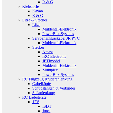
R & G
Klebstoffe
Kavan
R & G
Litze & Stecker
Litze
Muldental-Elektronik
PowerBox-Systems
Servoanschlusskabel JR PVC
Muldental-Elektronik
Stecker
Amass
iRC-Electronic
JETImodel
Muldental-Elektronik
Multiplex
PowerBox-Systems
RC Flugzeug Rruderanlenkung
Gabelköpfe
Schubstangen & Verbinder
Seilanlenkung
RC Ladegeräte
12V
ISDT
Junsi