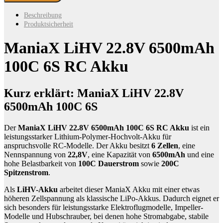
22.8V
6500mAh
Beschreibung
100C
Produktsicherheit
6S
RC
ManiaX LiHV 22.8V 6500mAh
Akku
Menge
100C 6S RC Akku
Kurz erklärt: ManiaX LiHV 22.8V
6500mAh 100C 6S
Der
ManiaX LiHV 22.8V 6500mAh 100C 6S RC Akku
ist ein
leistungsstarker Lithium-Polymer-Hochvolt-Akku für
anspruchsvolle RC-Modelle. Der Akku besitzt
6 Zellen
, eine
Nennspannung von
22,8V
, eine Kapazität von
6500mAh
und eine
hohe Belastbarkeit von
100C Dauerstrom
sowie
200C
Spitzenstrom
.
Als
LiHV-Akku
arbeitet dieser ManiaX Akku mit einer etwas
höheren Zellspannung als klassische LiPo-Akkus. Dadurch eignet er
sich besonders für leistungsstarke Elektroflugmodelle, Impeller-
Modelle und Hubschrauber, bei denen hohe Stromabgabe, stabile