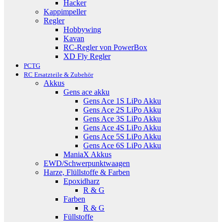
Hacker
Kappimpeller
Regler
Hobbywing
Kavan
RC-Regler von PowerBox
XD Fly Regler
PCTG
RC Ersatzteile & Zubehör
Akkus
Gens ace akku
Gens Ace 1S LiPo Akku
Gens Ace 2S LiPo Akku
Gens Ace 3S LiPo Akku
Gens Ace 4S LiPo Akku
Gens Ace 5S LiPo Akku
Gens Ace 6S LiPo Akku
ManiaX Akkus
EWD/Schwerpunktwaagen
Harze, Flüllstoffe & Farben
Epoxidharz
R & G
Farben
R & G
Füllstoffe