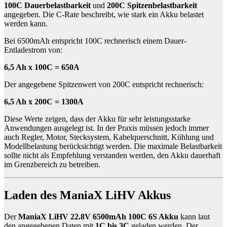
100C Dauerbelastbarkeit
und
200C Spitzenbelastbarkeit
angegeben. Die C-Rate beschreibt, wie stark ein Akku belastet
werden kann.
Bei 6500mAh entspricht 100C rechnerisch einem Dauer-
Entladestrom von:
6,5 Ah x 100C = 650A
Der angegebene Spitzenwert von 200C entspricht rechnerisch:
6,5 Ah x 200C = 1300A
Diese Werte zeigen, dass der Akku für sehr leistungsstarke
Anwendungen ausgelegt ist. In der Praxis müssen jedoch immer
auch Regler, Motor, Stecksystem, Kabelquerschnitt, Kühlung und
Modellbelastung berücksichtigt werden. Die maximale Belastbarkeit
sollte nicht als Empfehlung verstanden werden, den Akku dauerhaft
im Grenzbereich zu betreiben.
Laden des ManiaX LiHV Akkus
Der
ManiaX LiHV 22.8V 6500mAh 100C 6S Akku
kann laut
den angegebenen Daten mit
1C bis 3C
geladen werden. Der