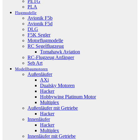
PETG
PLA
Flugmodelle
Avionik F5b
Avionik F5d
DLG
F5K Segler
Motorflugmodelle
RC Segelflugzeug
Tomahawk Aviation
RC-Flugzeug Anfänger
Seb Art
Modellbaumotoren
Außenläufer
AXi
Dualsky Motoren
Hacker
Hobbywing Platinum Motor
Multiplex
Außenläufer mit Getriebe
Hacker
Innenläufer
Hacker
Multiplex
Innenläufer mit Getriebe