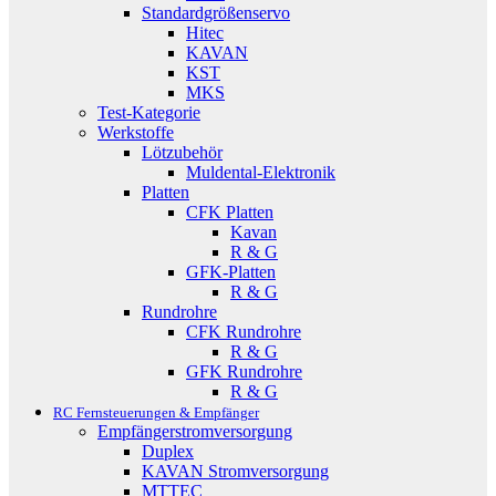
Standardgrößenservo
Hitec
KAVAN
KST
MKS
Test-Kategorie
Werkstoffe
Lötzubehör
Muldental-Elektronik
Platten
CFK Platten
Kavan
R & G
GFK-Platten
R & G
Rundrohre
CFK Rundrohre
R & G
GFK Rundrohre
R & G
RC Fernsteuerungen & Empfänger
Empfängerstromversorgung
Duplex
KAVAN Stromversorgung
MTTEC