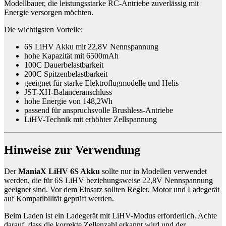
Modellbauer, die leistungsstarke RC-Antriebe zuverlässig mit
Energie versorgen möchten.
Die wichtigsten Vorteile:
6S LiHV Akku mit 22,8V Nennspannung
hohe Kapazität mit 6500mAh
100C Dauerbelastbarkeit
200C Spitzenbelastbarkeit
geeignet für starke Elektroflugmodelle und Helis
JST-XH-Balanceranschluss
hohe Energie von 148,2Wh
passend für anspruchsvolle Brushless-Antriebe
LiHV-Technik mit erhöhter Zellspannung
Hinweise zur Verwendung
Der
ManiaX LiHV 6S Akku
sollte nur in Modellen verwendet
werden, die für 6S LiHV beziehungsweise 22,8V Nennspannung
geeignet sind. Vor dem Einsatz sollten Regler, Motor und Ladegerät
auf Kompatibilität geprüft werden.
Beim Laden ist ein Ladegerät mit LiHV-Modus erforderlich. Achte
darauf, dass die korrekte Zellenzahl erkannt wird und der