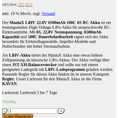
Ursprünglicher
Aktueller
187,59
€
185,90
€
Preis
Preis
inkl. 19 % MwSt.
zzgl.
Versand
war:
ist:
187,59 €
185,90 €.
Der
ManiaX LiHV 22.8V 6500mAh 100C 6S RC Akku
ist ein
leistungsstarker High-Voltage-LiPo-Akku für anspruchsvolle RC-
Elektroantriebe. Mit
6S
,
22,8V Nennspannung
,
6500mAh
Kapazität
und
100C Dauerbelastbarkeit
eignet sich der Akku
besonders für Elektroflugmodelle, Impeller-Modelle und
Hubschrauber mit hoher Stromaufnahme.
Als
LiHV-Akku
bietet der ManiaX Akku eine etwas höhere
Zellspannung als klassische LiPo-Akkus. Der Akku verfügt über
einen
JST-XH-Balancerstecker
und sollte nur mit einem
geeigneten Ladegerät mit
LiHV-Ladeprogramm
geladen werden.
Passende Regler für diesen Akku findest du in unserer Kategorie
Regler
. Unser Lieferant für den ManiaX Akku ist die Firma
KAVAN
.
Lieferzeit:
Lieferzeit 5 bis 7 Tage
Vorrätig
ManiaX
LiHV
In den Warenkorb