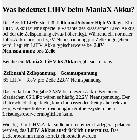
Was bedeutet LiHV beim ManiaX Akku?
Der Begriff
LiHV
steht für
Lithium-Polymer High Voltage
. Ein
LiHV-Akku ist eine spezielle Variante des klassischen LiPo-Akkus,
bei der die Zellspannung etwas höher liegt. Während ein normaler
LiPo-Akku meist mit 3,7V Nennspannung pro Zelle angegeben
wird, liegt ein LiHV-Akku typischerweise bei
3,8V
Nennspannung pro Zelle
.
Bei diesem
ManiaX LiHV 6S Akku
ergibt sich daraus:
Zellenzahl
Zellspannung
Gesamtspannung
6S LiHV
3,8V pro Zelle
22,8V Nennspannung
Das erklärt die Angabe
22.8V
bei diesem Akku. Bei einem
klassischen 6S LiPo wären es häufig 22,2V Nennspannung. Der
Unterschied klingt klein, kann im passenden Setup aber relevant
sein, weil eine höhere Spannung im Antriebssystem mehr
Leistungsreserve ermöglichen kann.
Wichtig: Ein LiHV-Akku sollte nur mit einem Ladegerät geladen
werden, das
LiHV-Akkus ausdrücklich unterstützt
. Das
Ladeprogramm muss korrekt eingestellt werden.