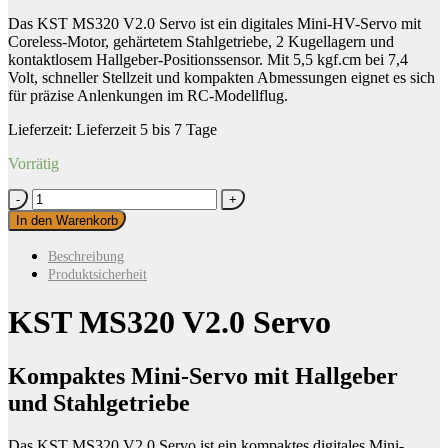
46,50 €
45,95 €.
Das KST MS320 V2.0 Servo ist ein digitales Mini-HV-Servo mit
Coreless-Motor, gehärtetem Stahlgetriebe, 2 Kugellagern und
kontaktlosem Hallgeber-Positionssensor. Mit 5,5 kgf.cm bei 7,4
Volt, schneller Stellzeit und kompakten Abmessungen eignet es sich
für präzise Anlenkungen im RC-Modellflug.
Lieferzeit:
Lieferzeit 5 bis 7 Tage
Vorrätig
KST
MS320
In den Warenkorb
V2.0
Servo
Beschreibung
Menge
Produktsicherheit
KST MS320 V2.0 Servo
Kompaktes Mini-Servo mit Hallgeber
und Stahlgetriebe
Das KST MS320 V2.0 Servo ist ein kompaktes digitales Mini-