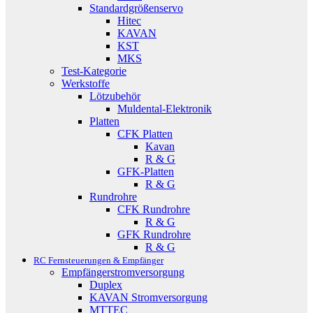
Standardgrößenservo
Hitec
KAVAN
KST
MKS
Test-Kategorie
Werkstoffe
Lötzubehör
Muldental-Elektronik
Platten
CFK Platten
Kavan
R & G
GFK-Platten
R & G
Rundrohre
CFK Rundrohre
R & G
GFK Rundrohre
R & G
RC Fernsteuerungen & Empfänger
Empfängerstromversorgung
Duplex
KAVAN Stromversorgung
MTTEC