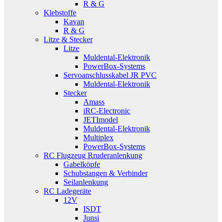
R & G
Klebstoffe
Kavan
R & G
Litze & Stecker
Litze
Muldental-Elektronik
PowerBox-Systems
Servoanschlusskabel JR PVC
Muldental-Elektronik
Stecker
Amass
iRC-Electronic
JETImodel
Muldental-Elektronik
Multiplex
PowerBox-Systems
RC Flugzeug Rruderanlenkung
Gabelköpfe
Schubstangen & Verbinder
Seilanlenkung
RC Ladegeräte
12V
ISDT
Junsi