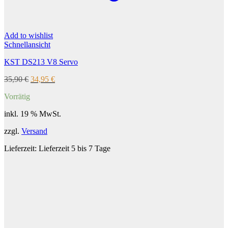
Add to wishlist
Schnellansicht
KST DS213 V8 Servo
Ursprünglicher
Aktueller
35,90
€
34,95
€
Preis
Preis
Vorrätig
war:
ist:
35,90 €
34,95 €.
inkl. 19 % MwSt.
zzgl.
Versand
Lieferzeit:
Lieferzeit 5 bis 7 Tage