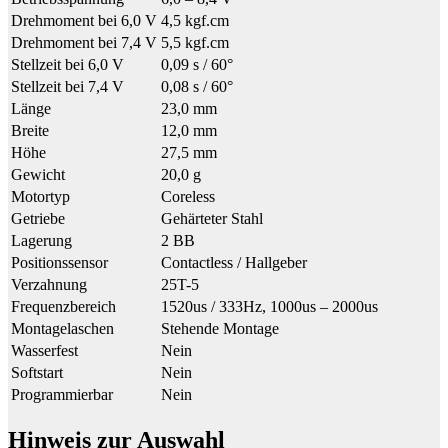
Drehmoment bei 6,0 V
4,5 kgf.cm
Drehmoment bei 7,4 V
5,5 kgf.cm
Stellzeit bei 6,0 V
0,09 s / 60°
Stellzeit bei 7,4 V
0,08 s / 60°
Länge
23,0 mm
Breite
12,0 mm
Höhe
27,5 mm
Gewicht
20,0 g
Motortyp
Coreless
Getriebe
Gehärteter Stahl
Lagerung
2 BB
Positionssensor
Contactless / Hallgeber
Verzahnung
25T-5
Frequenzbereich
1520us / 333Hz, 1000us – 2000us
Montagelaschen
Stehende Montage
Wasserfest
Nein
Softstart
Nein
Programmierbar
Nein
Hinweis zur Auswahl