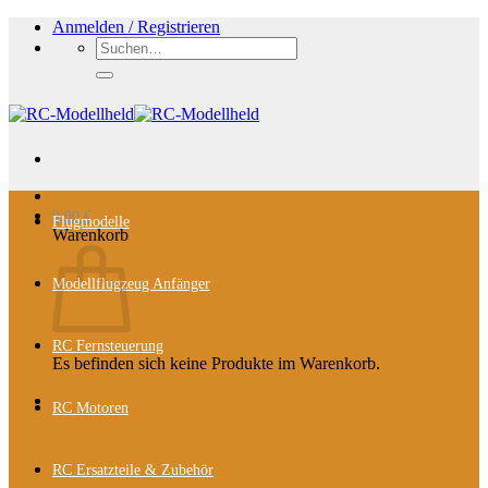
Zum
Anmelden / Registrieren
Inhalt
Suchen
springen
nach:
0,00
€
Flugmodelle
Warenkorb
Modellflugzeug Anfänger
RC Fernsteuerung
Es befinden sich keine Produkte im Warenkorb.
RC Motoren
RC Ersatzteile & Zubehör