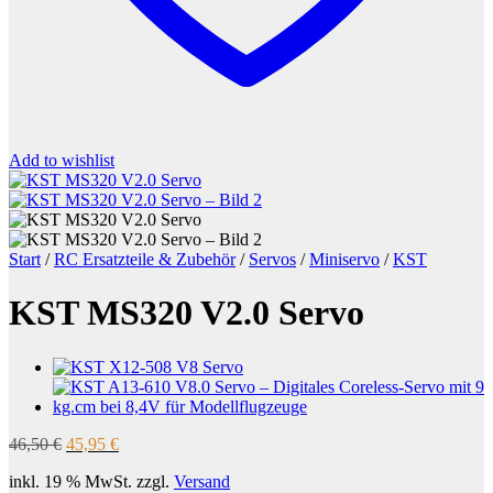
Add to wishlist
Start
/
RC Ersatzteile & Zubehör
/
Servos
/
Miniservo
/
KST
KST MS320 V2.0 Servo
Ursprünglicher
Aktueller
46,50
€
45,95
€
Preis
Preis
inkl. 19 % MwSt.
zzgl.
Versand
war:
ist: