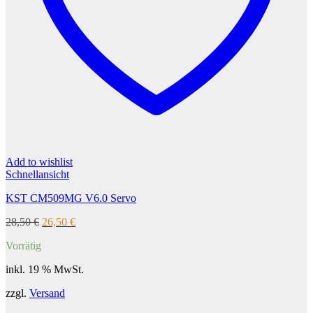
Add to wishlist
Schnellansicht
KST CM509MG V6.0 Servo
Ursprünglicher
Aktueller
28,50
€
26,50
€
Preis
Preis
Vorrätig
war:
ist:
28,50 €
26,50 €.
inkl. 19 % MwSt.
zzgl.
Versand