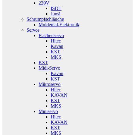
220V
ISDT
Junsi
Schrumpfschläuche
Muldental-Elektronik
Servos
Flächenservo
Hitec
Kavan
KST
MKS
KST
Midi-Servo
Kavan
KST
Mikroservo
Hitec
KAVAN
KST
MKS
Miniservo
Hitec
KAVAN
KST
MKS