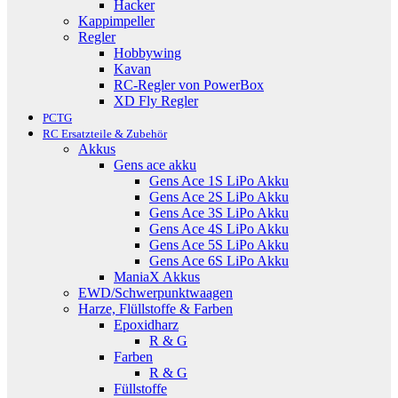
Hacker
Kappimpeller
Regler
Hobbywing
Kavan
RC-Regler von PowerBox
XD Fly Regler
PCTG
RC Ersatzteile & Zubehör
Akkus
Gens ace akku
Gens Ace 1S LiPo Akku
Gens Ace 2S LiPo Akku
Gens Ace 3S LiPo Akku
Gens Ace 4S LiPo Akku
Gens Ace 5S LiPo Akku
Gens Ace 6S LiPo Akku
ManiaX Akkus
EWD/Schwerpunktwaagen
Harze, Flüllstoffe & Farben
Epoxidharz
R & G
Farben
R & G
Füllstoffe