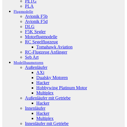
PETG
PLA
Flugmodelle
Avionik F5b
Avionik F5d
DLG
F5K Segler
Motorflugmodelle
RC Segelflugzeug
Tomahawk Aviation
RC-Flugzeug Anfänger
Seb Art
Modellbaumotoren
Außenläufer
AXi
Dualsky Motoren
Hacker
Hobbywing Platinum Motor
Multiplex
Außenläufer mit Getriebe
Hacker
Innenläufer
Hacker
Multiplex
Innenläufer mit Getriebe