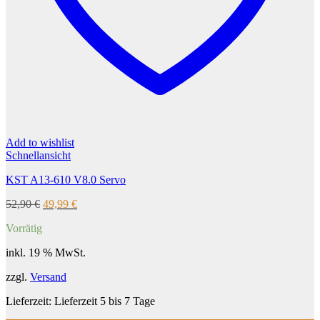
Add to wishlist
Schnellansicht
KST A13-610 V8.0 Servo
Ursprünglicher
Aktueller
52,90
€
49,99
€
Preis
Preis
Vorrätig
war:
ist:
52,90 €
49,99 €.
inkl. 19 % MwSt.
zzgl.
Versand
Lieferzeit:
Lieferzeit 5 bis 7 Tage