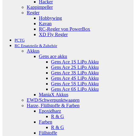
Hacker
Kappimpeller
Regler
Hobbywing
Kavan
RC-Regler von PowerBox
XD Fly Regler
PCTG
RC Ersatzteile & Zubehör
Akkus
Gens ace akku
Gens Ace 1S LiPo Akku
Gens Ace 2S LiPo Akku
Gens Ace 3S LiPo Akku
Gens Ace 4S LiPo Akku
Gens Ace 5S LiPo Akku
Gens Ace 6S LiPo Akku
ManiaX Akkus
EWD/Schwerpunktwaagen
Harze, Flüllstoffe & Farben
Epoxidharz
R & G
Farben
R & G
Füllstoffe