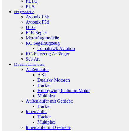
PETG
PLA
Flugmodelle
Avionik F5b
Avionik F5d
DLG
F5K Segler
Motorflugmodelle
RC Segelflugzeug
Tomahawk Aviation
RC-Flugzeug Anfänger
Seb Art
Modellbaumotoren
Außenläufer
AXi
Dualsky Motoren
Hacker
Hobbywing Platinum Motor
Multiplex
Außenläufer mit Getriebe
Hacker
Innenläufer
Hacker
Multiplex
Innenläufer mit Getriebe