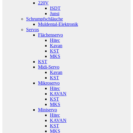
220V
ISDT
Junsi
Schrumpfschläuche
Muldental-Elektronik
Servos
Flächenservo
Hitec
Kavan
KST
MKS
KST
Midi-Servo
Kavan
KST
Mikroservo
Hitec
KAVAN
KST
MKS
Miniservo
Hitec
KAVAN
KST
MKS