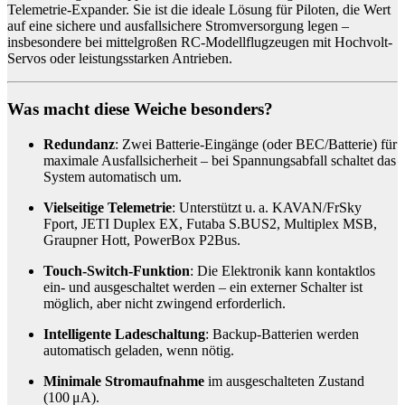
Telemetrie-Expander. Sie ist die ideale Lösung für Piloten, die Wert
auf eine sichere und ausfallsichere Stromversorgung legen –
insbesondere bei mittelgroßen RC-Modellflugzeugen mit Hochvolt-
Servos oder leistungsstarken Antrieben.
Was macht diese Weiche besonders?
Redundanz
: Zwei Batterie-Eingänge (oder BEC/Batterie) für
maximale Ausfallsicherheit – bei Spannungsabfall schaltet das
System automatisch um.
Vielseitige Telemetrie
: Unterstützt u. a. KAVAN/FrSky
Fport, JETI Duplex EX, Futaba S.BUS2, Multiplex MSB,
Graupner Hott, PowerBox P2Bus.
Touch-Switch-Funktion
: Die Elektronik kann kontaktlos
ein- und ausgeschaltet werden – ein externer Schalter ist
möglich, aber nicht zwingend erforderlich.
Intelligente Ladeschaltung
: Backup-Batterien werden
automatisch geladen, wenn nötig.
Minimale Stromaufnahme
im ausgeschalteten Zustand
(100 μA).