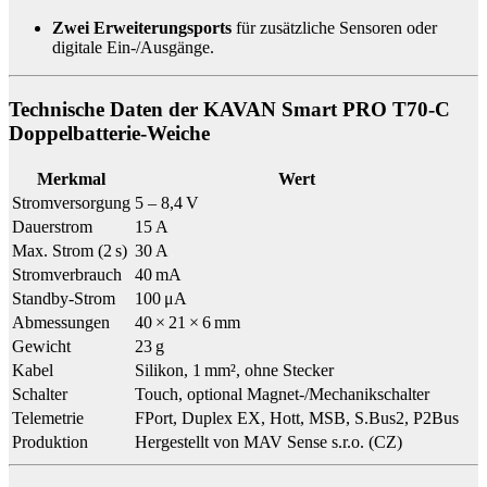
Zwei Erweiterungsports
für zusätzliche Sensoren oder
digitale Ein-/Ausgänge.
Technische Daten der KAVAN Smart PRO T70-C
Doppelbatterie-Weiche
Merkmal
Wert
Stromversorgung
5 – 8,4 V
Dauerstrom
15 A
Max. Strom (2 s)
30 A
Stromverbrauch
40 mA
Standby-Strom
100 μA
Abmessungen
40 × 21 × 6 mm
Gewicht
23 g
Kabel
Silikon, 1 mm², ohne Stecker
Schalter
Touch, optional Magnet-/Mechanikschalter
Telemetrie
FPort, Duplex EX, Hott, MSB, S.Bus2, P2Bus
Produktion
Hergestellt von MAV Sense s.r.o. (CZ)