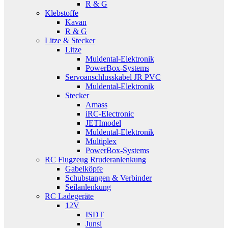
R & G
Klebstoffe
Kavan
R & G
Litze & Stecker
Litze
Muldental-Elektronik
PowerBox-Systems
Servoanschlusskabel JR PVC
Muldental-Elektronik
Stecker
Amass
iRC-Electronic
JETImodel
Muldental-Elektronik
Multiplex
PowerBox-Systems
RC Flugzeug Rruderanlenkung
Gabelköpfe
Schubstangen & Verbinder
Seilanlenkung
RC Ladegeräte
12V
ISDT
Junsi