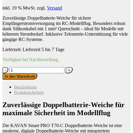
inkl. 19 % MwSt.
zzgl.
Versand
Zuverlässige Doppelbatterie-Weiche für sichere
Empfängerstromversorgung im RC-Modellflug. Besonders robust
dank Silikonkabel mit 1 mm² Querschnitt – ideal für Modelle mit
höherem Strombedarf. Inklusive Telemetrie-Unterstützung für viele
gängige RC-Systeme.
Lieferzeit:
Lieferzeit 5 bis 7 Tage
Verfügbar bei Nachbestellung
KAVAN
Smart
In den Warenkorb
PRO
T70-
Beschreibung
C
Produktsicherheit
Doppelbatterie-
Weiche
Zuverlässige Doppelbatterie-Weiche für
Menge
maximale Sicherheit im Modellflug
Die KAVAN Smart PRO T70-C Doppelbatterie-Weiche ist eine
moderne, digitale Doppelbatterie-Weiche mit integriertem