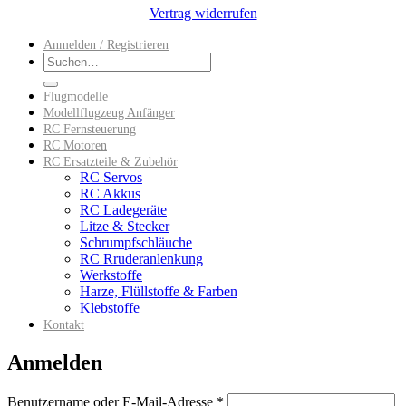
Vertrag widerrufen
Anmelden / Registrieren
Suchen
nach:
Flugmodelle
Modellflugzeug Anfänger
RC Fernsteuerung
RC Motoren
RC Ersatzteile & Zubehör
RC Servos
RC Akkus
RC Ladegeräte
Litze & Stecker
Schrumpfschläuche
RC Rruderanlenkung
Werkstoffe
Harze, Flüllstoffe & Farben
Klebstoffe
Kontakt
Anmelden
Erforderlich
Benutzername oder E-Mail-Adresse
*