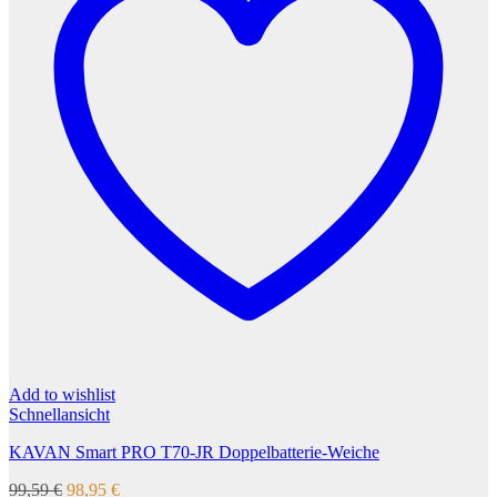
Add to wishlist
Schnellansicht
KAVAN Smart PRO T70-JR Doppelbatterie-Weiche
Ursprünglicher
Aktueller
99,59
€
98,95
€