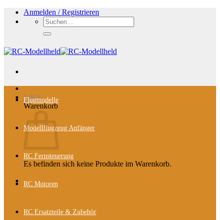
Zum
Anmelden / Registrieren
Inhalt
Suchen
springen
nach:
0,00
€
Flugmodelle
Warenkorb
Modellflugzeug Anfänger
RC Fernsteuerung
Es befinden sich keine Produkte im Warenkorb.
RC Motoren
RC Ersatzteile & Zubehör