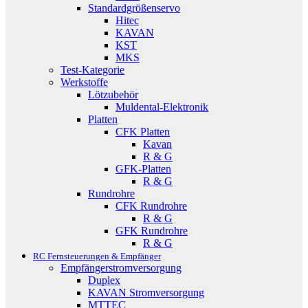
Standardgrößenservo
Hitec
KAVAN
KST
MKS
Test-Kategorie
Werkstoffe
Lötzubehör
Muldental-Elektronik
Platten
CFK Platten
Kavan
R & G
GFK-Platten
R & G
Rundrohre
CFK Rundrohre
R & G
GFK Rundrohre
R & G
RC Fernsteuerungen & Empfänger
Empfängerstromversorgung
Duplex
KAVAN Stromversorgung
MTTEC