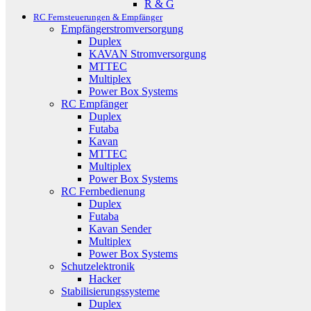
R & G
RC Fernsteuerungen & Empfänger
Empfängerstromversorgung
Duplex
KAVAN Stromversorgung
MTTEC
Multiplex
Power Box Systems
RC Empfänger
Duplex
Futaba
Kavan
MTTEC
Multiplex
Power Box Systems
RC Fernbedienung
Duplex
Futaba
Kavan Sender
Multiplex
Power Box Systems
Schutzelektronik
Hacker
Stabilisierungssysteme
Duplex