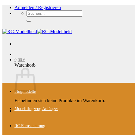
Zum
Anmelden / Registrieren
Inhalt
Suchen
springen
nach:
0,00
€
Warenkorb
Flugmodelle
Es befinden sich keine Produkte im Warenkorb.
Modellflugzeug Anfänger
RC Fernsteuerung