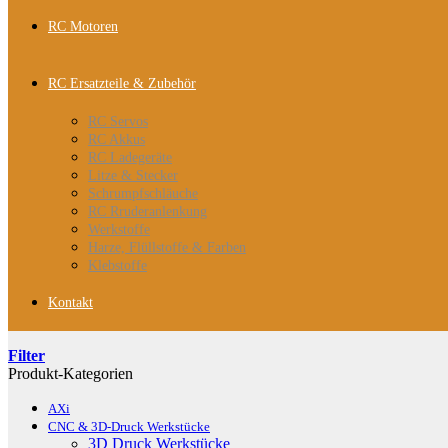
RC Motoren
RC Ersatzteile & Zubehör
RC Servos
RC Akkus
RC Ladegeräte
Litze & Stecker
Schrumpfschläuche
RC Rruderanlenkung
Werkstoffe
Harze, Flüllstoffe & Farben
Klebstoffe
Kontakt
Filter
Produkt-Kategorien
AXi
CNC & 3D-Druck Werkstücke
3D Druck Werkstücke