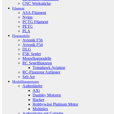
CNC Werkstücke
Filament
ASA-Filament
Nylon
PCTG Filament
PETG
PLA
Flugmodelle
Avionik F5b
Avionik F5d
DLG
F5K Segler
Motorflugmodelle
RC Segelflugzeug
Tomahawk Aviation
RC-Flugzeug Anfänger
Seb Art
Modellbaumotoren
Außenläufer
AXi
Dualsky Motoren
Hacker
Hobbywing Platinum Motor
Multiplex
Außenläufer mit Getriebe