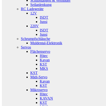
Schubstangen & Verbinder
Seilanlenkung
RC Ladegeräte
12V
ISDT
Junsi
220V
ISDT
Junsi
Schrumpfschläuche
Muldental-Elektronik
Servos
Flächenservo
Hitec
Kavan
KST
MKS
KST
Midi-Servo
Kavan
KST
Mikroservo
Hitec
KAVAN
KST