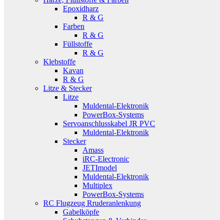
Epoxidharz
R & G
Farben
R & G
Füllstoffe
R & G
Klebstoffe
Kavan
R & G
Litze & Stecker
Litze
Muldental-Elektronik
PowerBox-Systems
Servoanschlusskabel JR PVC
Muldental-Elektronik
Stecker
Amass
iRC-Electronic
JETImodel
Muldental-Elektronik
Multiplex
PowerBox-Systems
RC Flugzeug Rruderanlenkung
Gabelköpfe