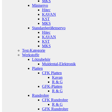
MKS
Miniservo
Hitec
KAVAN
KST
MKS
Standardgrößenservo
Hitec
KAVAN
KST
MKS
Test-Kategorie
Werkstoffe
Lötzubehör
Muldental-Elektronik
Platten
CFK Platten
Kavan
R & G
GFK-Platten
R & G
Rundrohre
CFK Rundrohre
R & G
GFK Rundrohre