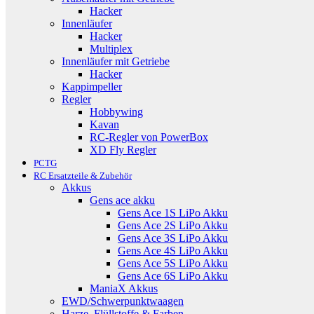
Hacker
Innenläufer
Hacker
Multiplex
Innenläufer mit Getriebe
Hacker
Kappimpeller
Regler
Hobbywing
Kavan
RC-Regler von PowerBox
XD Fly Regler
PCTG
RC Ersatzteile & Zubehör
Akkus
Gens ace akku
Gens Ace 1S LiPo Akku
Gens Ace 2S LiPo Akku
Gens Ace 3S LiPo Akku
Gens Ace 4S LiPo Akku
Gens Ace 5S LiPo Akku
Gens Ace 6S LiPo Akku
ManiaX Akkus
EWD/Schwerpunktwaagen
Harze, Flüllstoffe & Farben