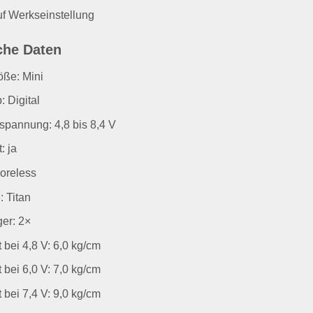
f Werkseinstellung
che Daten
öße: Mini
: Digital
spannung: 4,8 bis 8,4 V
: ja
oreless
: Titan
er: 2×
t bei 4,8 V: 6,0 kg/cm
t bei 6,0 V: 7,0 kg/cm
t bei 7,4 V: 9,0 kg/cm