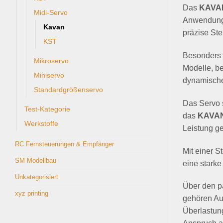
Das
KAVAN
Midi-Servo
Anwendunge
Kavan
präzise St
KST
Besonders i
Mikroservo
Modelle, b
Miniservo
dynamischen
Standardgrößenservo
Das Servo s
Test-Kategorie
das
KAVAN
Werkstoffe
Leistung ge
RC Fernsteuerungen & Empfänger
Mit einer St
SM Modellbau
eine starke
Unkategorisiert
Über den p
xyz printing
gehören Au
Überlastun