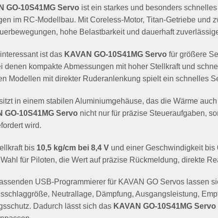
 GO-10S41MG Servo
ist ein starkes und besonders schnelles
n im RC-Modellbau. Mit Coreless-Motor, Titan-Getriebe und zwe
euerbewegungen, hohe Belastbarkeit und dauerhaft zuverlässige
nteressant ist das
KAVAN GO-10S41MG Servo
für größere Se
ei denen kompakte Abmessungen mit hoher Stellkraft und schnel
 Modellen mit direkter Ruderanlenkung spielt ein schnelles S
itzt in einem stabilen Aluminiumgehäuse, das die Wärme auch b
 GO-10S41MG Servo
nicht nur für präzise Steueraufgaben, 
fordert wird.
ellkraft bis
10,5 kg/cm bei 8,4 V
und einer Geschwindigkeit bis
 Wahl für Piloten, die Wert auf präzise Rückmeldung, direkte R
assenden USB-Programmierer für KAVAN GO Servos lassen sich
sschlaggröße, Neutrallage, Dämpfung, Ausgangsleistung, Empfin
gsschutz. Dadurch lässt sich das
KAVAN GO-10S41MG Servo