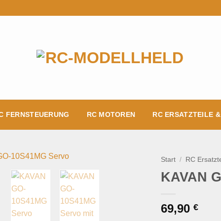
C FERNSTEUERUNG
RC MOTOREN
RC ERSATZTEILE 
Start
/
RC Ersatzt
KAVAN G
Add to
wishlist
69,90
€