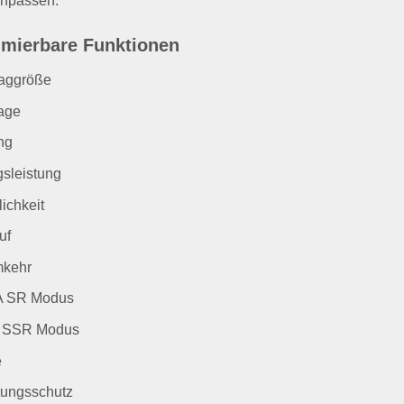
anpassen.
mierbare Funktionen
aggröße
lage
ng
sleistung
ichkeit
uf
mkehr
 SR Modus
SSR Modus
e
tungsschutz