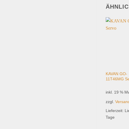
ÄHNLI
KAVAN GO-
11T46MG Se
inkl. 19 % M
zzgl.
Versan
Lieferzeit:
Li
Tage