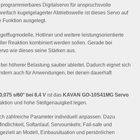
 programmierbares Digitalservo für anspruchsvolle
ifach kugelgelagerter Abtriebswelle ist dieses Servo auf
 Funktion ausgelegt.
gelflugmodelle, Hotliner und weitere leistungsorientierte
ler Reaktion kombiniert werden sollen. Gerade bei
ervo wie dieses seine Stärken aus.
ei höherer Belastung sauber ableitet. Dadurch eignet sich
sondern auch für Anwendungen, bei denen dauerhaft
0,075 s/60° bei 8,4 V
ist das
KAVAN GO-10S41MG Servo
eaktion und hohe Stellgenauigkeit legen.
 zahlreiche Parameter individuell anpassen. Dazu
dlichkeit, Softanlauf, Servoumkehr, Fail-safe und
gezielt an Modell, Einbausituation und persönlichen