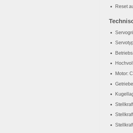
Reset au
Technis
Servogr
Servotyp
Betriebs
Hochvolt
Motor: C
Getriebe
Kugellag
Stellkraf
Stellkraf
Stellkraf