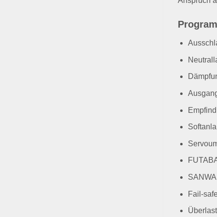
Anspruch 
Program
Ausschl
Neutral
Dämpfu
Ausgang
Empfindl
Softanla
Servou
FUTABA
SANWA 
Fail-saf
Überlas