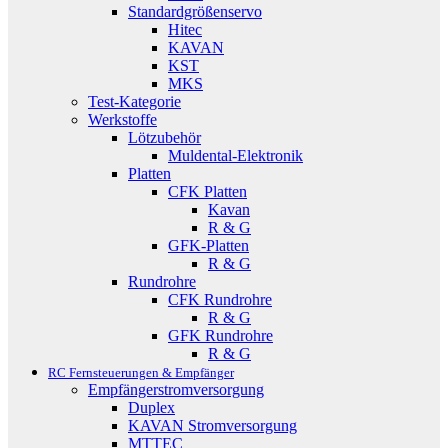
Standardgrößenservo
Hitec
KAVAN
KST
MKS
Test-Kategorie
Werkstoffe
Lötzubehör
Muldental-Elektronik
Platten
CFK Platten
Kavan
R & G
GFK-Platten
R & G
Rundrohre
CFK Rundrohre
R & G
GFK Rundrohre
R & G
RC Fernsteuerungen & Empfänger
Empfängerstromversorgung
Duplex
KAVAN Stromversorgung
MTTEC