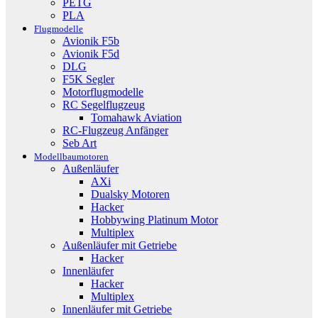
PETG
PLA
Flugmodelle
Avionik F5b
Avionik F5d
DLG
F5K Segler
Motorflugmodelle
RC Segelflugzeug
Tomahawk Aviation
RC-Flugzeug Anfänger
Seb Art
Modellbaumotoren
Außenläufer
AXi
Dualsky Motoren
Hacker
Hobbywing Platinum Motor
Multiplex
Außenläufer mit Getriebe
Hacker
Innenläufer
Hacker
Multiplex
Innenläufer mit Getriebe