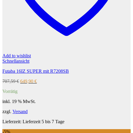
Add to wishlist
Schnellansicht
Futaba 16IZ SUPER mit R7208SB
Ursprünglicher
Aktueller
707,59
€
649,90
€
Preis
Preis
Vorrätig
war:
ist:
707,59 €
649,90 €.
inkl. 19 % MwSt.
zzgl.
Versand
Lieferzeit:
Lieferzeit 5 bis 7 Tage
-5%