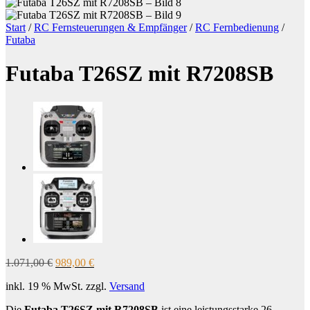
Start
/
RC Fernsteuerungen & Empfänger
/
RC Fernbedienung
/
Futaba
Futaba T26SZ mit R7208SB
Ursprünglicher
Aktueller
1.071,00
€
989,00
€
Preis
Preis
inkl. 19 % MwSt.
zzgl.
Versand
war:
ist:
1.071,00 €
989,00 €.
Die
Futaba T26SZ mit R7208SB
ist eine leistungsstarke 26-