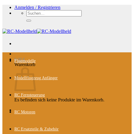
Zum
Anmelden / Registrieren
Inhalt
Suchen
springen
nach:
0,00
€
Flugmodelle
Warenkorb
Modellflugzeug Anfänger
RC Fernsteuerung
Es befinden sich keine Produkte im Warenkorb.
RC Motoren
RC Ersatzteile & Zubehör