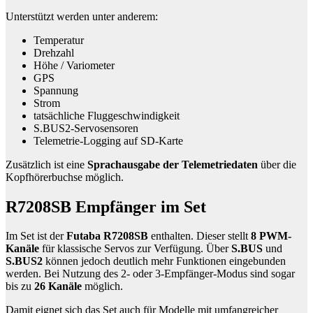
Unterstützt werden unter anderem:
Temperatur
Drehzahl
Höhe / Variometer
GPS
Spannung
Strom
tatsächliche Fluggeschwindigkeit
S.BUS2-Servosensoren
Telemetrie-Logging auf SD-Karte
Zusätzlich ist eine
Sprachausgabe der Telemetriedaten
über die
Kopfhörerbuchse möglich.
R7208SB Empfänger im Set
Im Set ist der
Futaba R7208SB
enthalten. Dieser stellt
8 PWM-
Kanäle
für klassische Servos zur Verfügung. Über
S.BUS
und
S.BUS2
können jedoch deutlich mehr Funktionen eingebunden
werden. Bei Nutzung des 2- oder 3-Empfänger-Modus sind sogar
bis zu
26 Kanäle
möglich.
Damit eignet sich das Set auch für Modelle mit umfangreicher