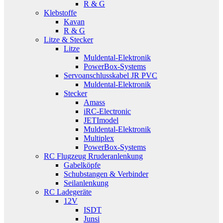
R & G
Klebstoffe
Kavan
R & G
Litze & Stecker
Litze
Muldental-Elektronik
PowerBox-Systems
Servoanschlusskabel JR PVC
Muldental-Elektronik
Stecker
Amass
iRC-Electronic
JETImodel
Muldental-Elektronik
Multiplex
PowerBox-Systems
RC Flugzeug Rruderanlenkung
Gabelköpfe
Schubstangen & Verbinder
Seilanlenkung
RC Ladegeräte
12V
ISDT
Junsi