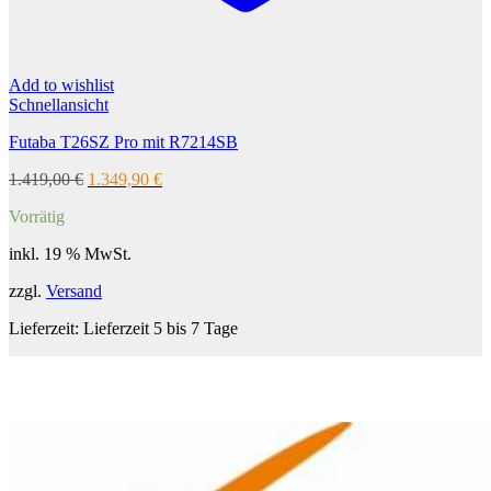
Add to wishlist
Schnellansicht
Futaba T26SZ Pro mit R7214SB
Ursprünglicher
Aktueller
1.419,00
€
1.349,90
€
Preis
Preis
Vorrätig
war:
ist:
1.419,00 €
1.349,90 €.
inkl. 19 % MwSt.
zzgl.
Versand
Lieferzeit:
Lieferzeit 5 bis 7 Tage