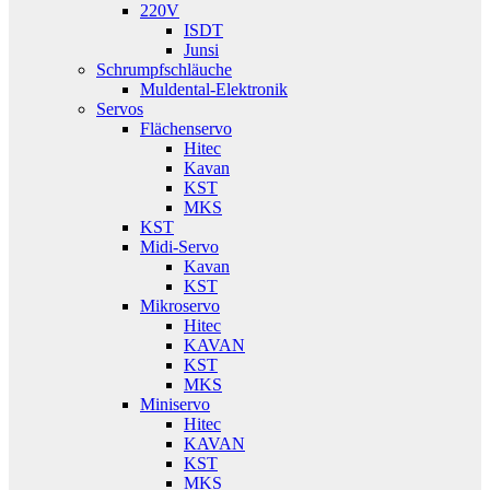
220V
ISDT
Junsi
Schrumpfschläuche
Muldental-Elektronik
Servos
Flächenservo
Hitec
Kavan
KST
MKS
KST
Midi-Servo
Kavan
KST
Mikroservo
Hitec
KAVAN
KST
MKS
Miniservo
Hitec
KAVAN
KST
MKS