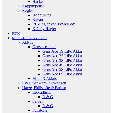
Hacker
Kappimpeller
Regler
Hobbywing
Kavan
RC-Regler von PowerBox
XD Fly Regler
PCTG
RC Ersatzteile & Zubehör
Akkus
Gens ace akku
Gens Ace 1S LiPo Akku
Gens Ace 2S LiPo Akku
Gens Ace 3S LiPo Akku
Gens Ace 4S LiPo Akku
Gens Ace 5S LiPo Akku
Gens Ace 6S LiPo Akku
ManiaX Akkus
EWD/Schwerpunktwaagen
Harze, Flüllstoffe & Farben
Epoxidharz
R & G
Farben
R & G
Füllstoffe