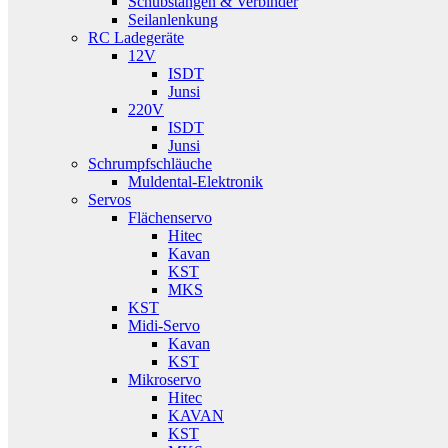
Schubstangen & Verbinder
Seilanlenkung
RC Ladegeräte
12V
ISDT
Junsi
220V
ISDT
Junsi
Schrumpfschläuche
Muldental-Elektronik
Servos
Flächenservo
Hitec
Kavan
KST
MKS
KST
Midi-Servo
Kavan
KST
Mikroservo
Hitec
KAVAN
KST