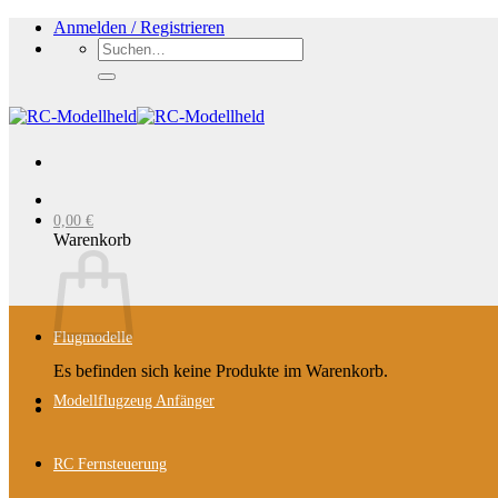
Zum
Anmelden / Registrieren
Inhalt
Suchen
springen
nach:
0,00
€
Warenkorb
Flugmodelle
Es befinden sich keine Produkte im Warenkorb.
Modellflugzeug Anfänger
RC Fernsteuerung