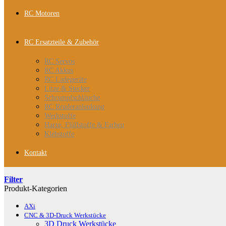
RC Motoren
RC Ersatzteile & Zubehör
RC Servos
RC Akkus
RC Ladegeräte
Litze & Stecker
Schrumpfschläuche
RC Rruderanlenkung
Werkstoffe
Harze, Flüllstoffe & Farben
Klebstoffe
Kontakt
Filter
Produkt-Kategorien
AXi
CNC & 3D-Druck Werkstücke
3D Druck Werkstücke