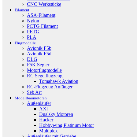
CNC Werkstücke
Filament
ASA-Filament
Nylon
PCTG Filament
PETG
PLA
Flugmodelle
Avionik F5b
Avionik F5d
DLG
F5K Segler
Motorflugmodelle
RC Segelflugzeug
Tomahawk Aviation
RC-Flugzeug Anfänger
Seb Art
Modellbaumotoren
Außenläufer
AXi
Dualsky Motoren
Hacker
Hobbywing Platinum Motor
Multiplex
Außenläufer mit Getriebe