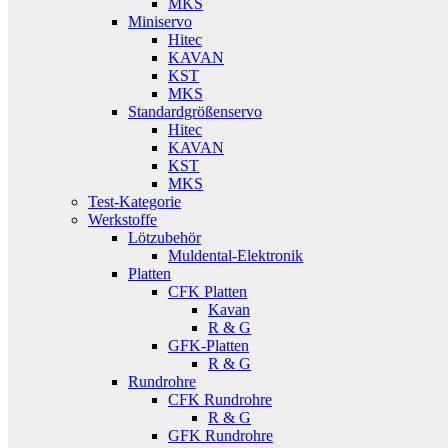
MKS
Miniservo
Hitec
KAVAN
KST
MKS
Standardgrößenservo
Hitec
KAVAN
KST
MKS
Test-Kategorie
Werkstoffe
Lötzubehör
Muldental-Elektronik
Platten
CFK Platten
Kavan
R & G
GFK-Platten
R & G
Rundrohre
CFK Rundrohre
R & G
GFK Rundrohre