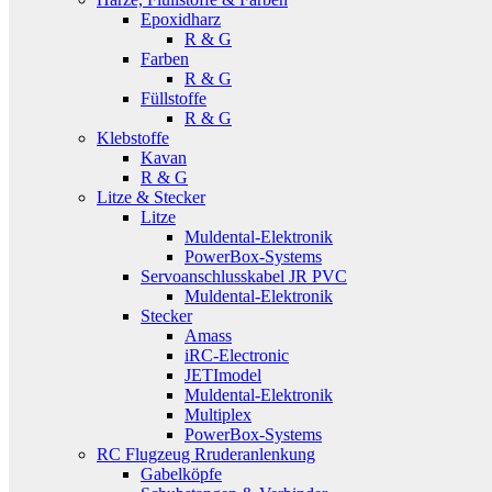
Epoxidharz
R & G
Farben
R & G
Füllstoffe
R & G
Klebstoffe
Kavan
R & G
Litze & Stecker
Litze
Muldental-Elektronik
PowerBox-Systems
Servoanschlusskabel JR PVC
Muldental-Elektronik
Stecker
Amass
iRC-Electronic
JETImodel
Muldental-Elektronik
Multiplex
PowerBox-Systems
RC Flugzeug Rruderanlenkung
Gabelköpfe