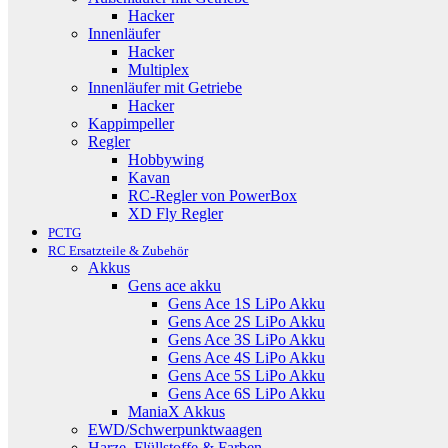
Hacker
Innenläufer
Hacker
Multiplex
Innenläufer mit Getriebe
Hacker
Kappimpeller
Regler
Hobbywing
Kavan
RC-Regler von PowerBox
XD Fly Regler
PCTG
RC Ersatzteile & Zubehör
Akkus
Gens ace akku
Gens Ace 1S LiPo Akku
Gens Ace 2S LiPo Akku
Gens Ace 3S LiPo Akku
Gens Ace 4S LiPo Akku
Gens Ace 5S LiPo Akku
Gens Ace 6S LiPo Akku
ManiaX Akkus
EWD/Schwerpunktwaagen
Harze, Flüllstoffe & Farben