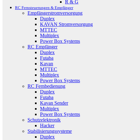
R & G
RC Fernsteuerungen & Empfänger
Empfängerstromversorgung
Duplex
KAVAN Stromversorgung
MTTEC
Multiplex
Power Box Systems
RC Empfänger
Duplex
Futaba
Kavan
MTTEC
Multiplex
Power Box Systems
RC Fernbedienung
Duplex
Futaba
Kavan Sender
Multiplex
Power Box Systems
Schutzelektronik
Hacker
Stabilisierungssysteme
Duplex