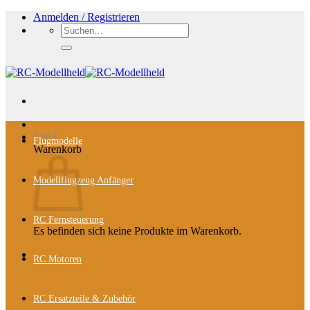
Zum
Anmelden / Registrieren
Inhalt
Suchen
springen
nach:
0,00
€
Flugmodelle
Warenkorb
Modellflugzeug Anfänger
RC Fernsteuerung
Es befinden sich keine Produkte im Warenkorb.
RC Motoren
RC Ersatzteile & Zubehör