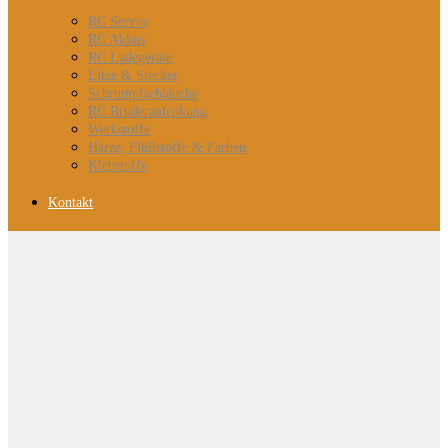
RC Servos
RC Akkus
RC Ladegeräte
Litze & Stecker
Schrumpfschläuche
RC Rruderanlenkung
Werkstoffe
Harze, Flüllstoffe & Farben
Klebstoffe
Kontakt