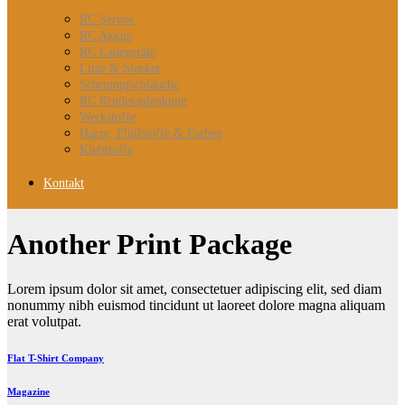
RC Servos
RC Akkus
RC Ladegeräte
Litze & Stecker
Schrumpfschläuche
RC Rruderanlenkung
Werkstoffe
Harze, Flüllstoffe & Farben
Klebstoffe
Kontakt
Another Print Package
Lorem ipsum dolor sit amet, consectetuer adipiscing elit, sed diam
nonummy nibh euismod tincidunt ut laoreet dolore magna aliquam
erat volutpat.
Flat T-Shirt Company
Magazine