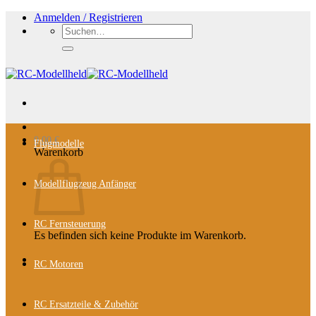
Zum
Anmelden / Registrieren
Inhalt
Suchen
springen
nach:
0,00
€
Flugmodelle
Warenkorb
Modellflugzeug Anfänger
RC Fernsteuerung
Es befinden sich keine Produkte im Warenkorb.
RC Motoren
RC Ersatzteile & Zubehör