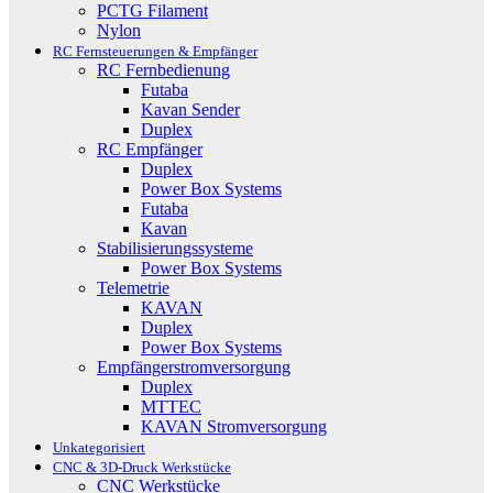
PCTG Filament
Nylon
RC Fernsteuerungen & Empfänger
RC Fernbedienung
Futaba
Kavan Sender
Duplex
RC Empfänger
Duplex
Power Box Systems
Futaba
Kavan
Stabilisierungssysteme
Power Box Systems
Telemetrie
KAVAN
Duplex
Power Box Systems
Empfängerstromversorgung
Duplex
MTTEC
KAVAN Stromversorgung
Unkategorisiert
CNC & 3D-Druck Werkstücke
CNC Werkstücke