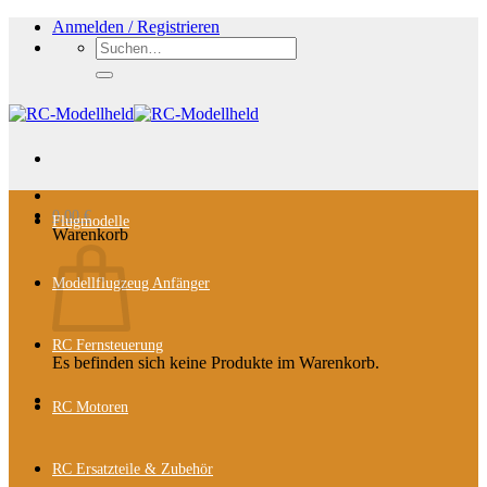
Zum
Anmelden / Registrieren
Inhalt
Suchen
springen
nach:
0,00
€
Flugmodelle
Warenkorb
Modellflugzeug Anfänger
RC Fernsteuerung
Es befinden sich keine Produkte im Warenkorb.
RC Motoren
RC Ersatzteile & Zubehör