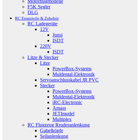
Motorflugmodelle
F5K Segler
DLG
RC Ersatzteile & Zubehör
RC Ladegeräte
12V
Junsi
ISDT
220V
ISDT
Litze & Stecker
Litze
PowerBox-Systems
Muldental-Elektronik
Servoanschlusskabel JR PVC
Stecker
PowerBox-Systems
Muldental-Elektronik
iRC-Electronic
Amass
JETImodel
Multiplex
RC Flugzeug Rruderanlenkung
Gabelköpfe
Seilanlenkung