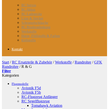
RC Servos
RC Akkus
RC Ladegeräte
Litze & Stecker
Schrumpfschläuche
RC Rruderanlenkung
Werkstoffe
Harze, Flüllstoffe & Farben
Klebstoffe
Kontakt
Start
/
RC Ersatzteile & Zubehör
/
Werkstoffe
/
Rundrohre
/
GFK
Rundrohre
/
R & G
Filter
Kategorien
Flugmodelle
Avionik F5d
Avionik F5b
RC-Flugzeug Anfänger
RC Segelflugzeug
Tomahawk Aviation