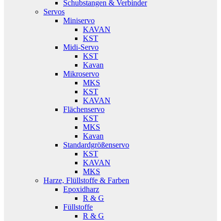
Schubstangen & Verbinder
Servos
Miniservo
KAVAN
KST
Midi-Servo
KST
Kavan
Mikroservo
MKS
KST
KAVAN
Flächenservo
KST
MKS
Kavan
Standardgrößenservo
KST
KAVAN
MKS
Harze, Flüllstoffe & Farben
Epoxidharz
R & G
Füllstoffe
R & G