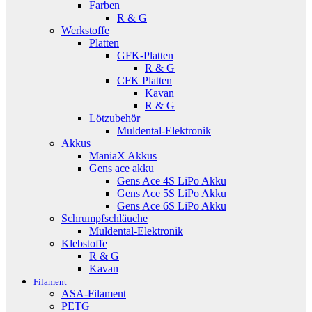
Farben
R & G
Werkstoffe
Platten
GFK-Platten
R & G
CFK Platten
Kavan
R & G
Lötzubehör
Muldental-Elektronik
Akkus
ManiaX Akkus
Gens ace akku
Gens Ace 4S LiPo Akku
Gens Ace 5S LiPo Akku
Gens Ace 6S LiPo Akku
Schrumpfschläuche
Muldental-Elektronik
Klebstoffe
R & G
Kavan
Filament
ASA-Filament
PETG